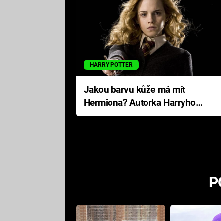
HARRY POTTER
Jakou barvu kůže má mít
Hermiona? Autorka Harryho
Pottera přišla s ráznou
odpovědí
P