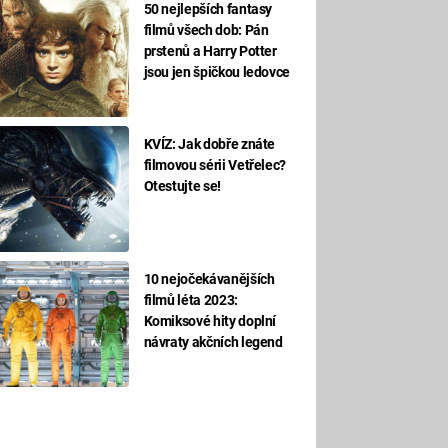
50 nejlepších fantasy
filmů všech dob: Pán
prstenů a Harry Potter
jsou jen špičkou ledovce
KVÍZ: Jak dobře znáte
filmovou sérii Vetřelec?
Otestujte se!
10 nejočekávanějších
filmů léta 2023:
Komiksové hity doplní
návraty akčních legend