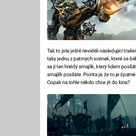
Tak to jste ještě neviděli následující trai
taky jednu z patrných scének, které se bě
se jí ten hnědý smajlík, který lidem posílá
smajlík posíláte. Pointa je, že to je špat
Copak na tohle někdo chce jít do kina?