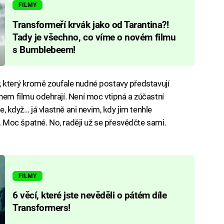
FILMY
Transformeří krvák jako od Tarantina?!
Tady je všechno, co víme o novém filmu
s Bumblebeem!
ler, který kromě zoufale nudné postavy představují
hem filmu odehrají. Není moc vtipná a zúčastní
te, když… já vlastně ani nevim, kdy jim tenhle
né. Moc špatné. No, raději už se přesvědčte sami.
FILMY
6 věcí, které jste nevěděli o pátém díle
Transformers!