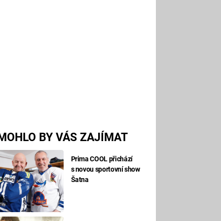
MOHLO BY VÁS ZAJÍMAT
Prima COOL přichází
s novou sportovní show
Šatna