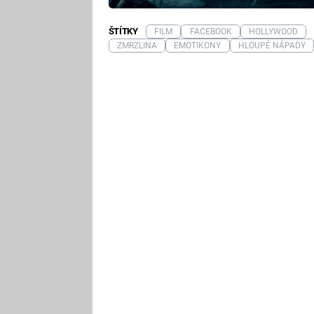
ŠTÍTKY
FILM
FACEBOOK
HOLLYWOOD
ZMRZLINA
EMOTIKONY
HLOUPÉ NÁPADY