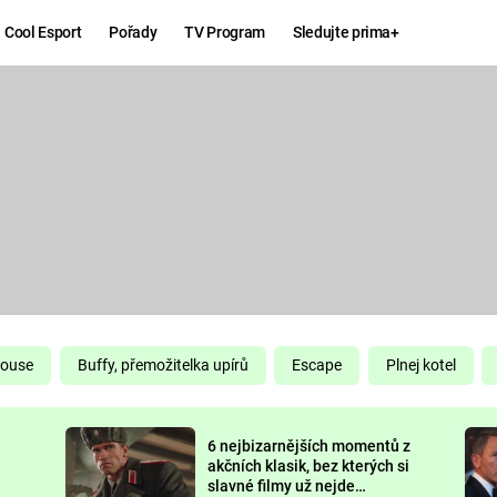
Cool Esport
Pořady
TV Program
Sledujte prima+
Hry
Zábava
MAFIA
ZÁBAVN
GALERI
GTA 6
NEJLEP
KINGDOM
KOMEDI
COME:
DELIVERANCE
CHUCK
House
Buffy, přemožitelka upírů
Escape
Plnej kotel
NORRIS
ESPORT
6 nejbizarnějších momentů z
DEADP
akčních klasik, bez kterých si
slavné filmy už nejde