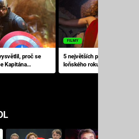
FILMY
ysvětlil, proč se
5 největších propadáků
le Kapitána
loňského roku: Disney na
jediné katastrofě prodělal 200
milionů dolarů
OL