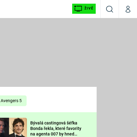
ŽIVĚ
Vyhledávání
Můj p
Prima+
É
CNN Prima NEWS
E
Prima FRESH
ŠÍ
Prima LIVING
E
Prima Ženy
Avengers 5
Prima LAJK
Bývalá castingová šéfka
OOL
Bonda řekla, které favority
Sledujte nás
na agenta 007 by hned