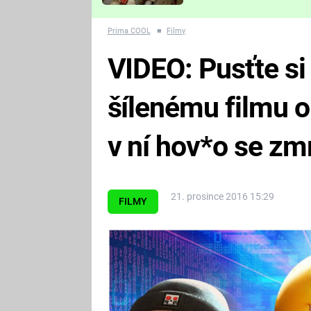
Které děsivé pecky vám
nejvíc zvednou tep?
Prima COOL
■
Filmy
VIDEO: Pusťte si
šílenému filmu o
v ní hov*o se zm
21. prosince 2016 15:29
FILMY