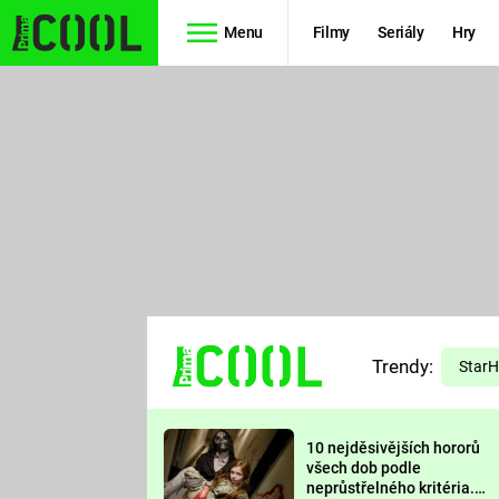
Menu
Filmy
Seriály
Hry
Seriály
Filmy
SIMPSONOVI
STAR WARS
HVĚZDNÁ
AVENGERS
BRÁNA
RYCHLE A
TEORIE
ZBĚSILE 10
Trendy:
VELKÉHO
Star
PREDÁTOR
TŘESKU
10 nejděsivějších hororů
FUTURAMA
všech dob podle
neprůstřelného kritéria.