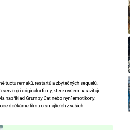
ě tuctu remaků, restartů a zbytečných sequelů,
servírují i originální filmy, které ovšem parazitují
yla například Grumpy Cat nebo nyní emotikony.
roce dočkáme filmu o smajlících z vašich