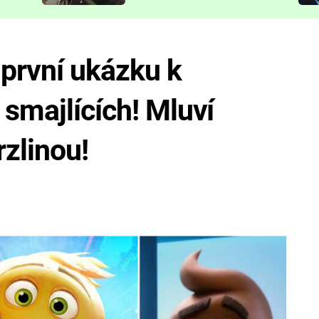
představit
 první ukázku k
 smajlících! Mluví
rzlinou!