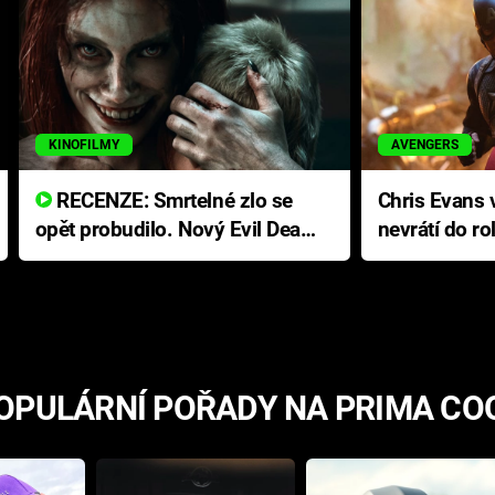
KINOFILMY
AVENGERS
RECENZE: Smrtelné zlo se
Chris Evans v
opět probudilo. Nový Evil Dead
nevrátí do ro
přichází s neodolatelnou
Ameriky
hororovou nabídkou
OPULÁRNÍ POŘADY NA PRIMA CO