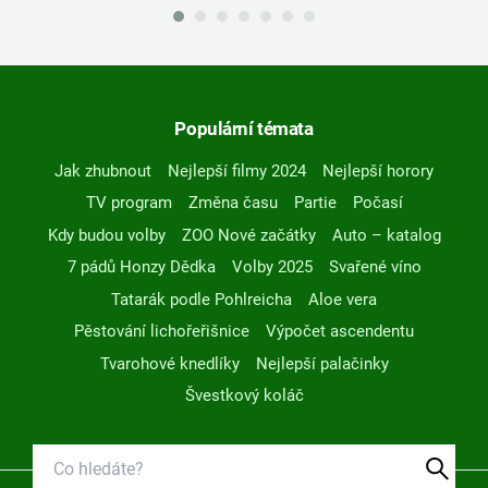
Populární témata
Jak zhubnout
Nejlepší filmy 2024
Nejlepší horory
TV program
Změna času
Partie
Počasí
Kdy budou volby
ZOO Nové začátky
Auto – katalog
7 pádů Honzy Dědka
Volby 2025
Svařené víno
Tatarák podle Pohlreicha
Aloe vera
Pěstování lichořeřišnice
Výpočet ascendentu
Tvarohové knedlíky
Nejlepší palačinky
Švestkový koláč