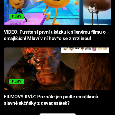
FILMY
VIDEO: Pusťte si první ukázku k šílenému filmu o
smajlících! Mluví v ní hov*o se zmrzlinou!
FILMY
FILMOVÝ KVÍZ: Poznáte jen podle emotikonů
slavné akčňáky z devadesátek?