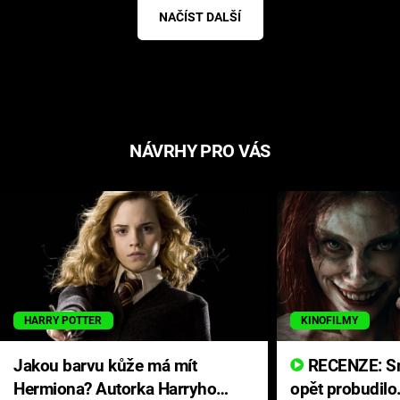
NAČÍST DALŠÍ
NÁVRHY PRO VÁS
HARRY POTTER
KINOFILMY
Jakou barvu kůže má mít
RECENZE: Smrtelné zlo se
Hermiona? Autorka Harryho
opět probudilo