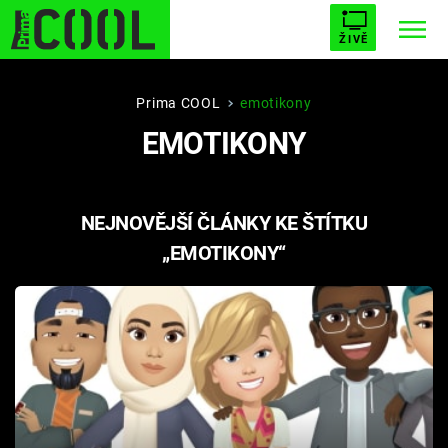
ŽIVĚ
STARHOUSE
BUFFY, PŘEMOŽITELKA UPÍRŮ
Trendy:
Prima COOL
emotikony
EMOTIKONY
ESCAPE
PLNEJ KOTEL
AVENGERS 5
NEJNOVĚJŠÍ ČLÁNKY KE ŠTÍTKU
„EMOTIKONY“
Témata
Filmy
Seriály
Hry