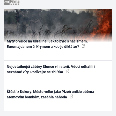
Mýty o válce na Ukrajině: Jak to bylo s nacismem,
Euromajdanem či Krymem a kdo je diktátor?
Nejdetailnější záběry Slunce v historii: Vědci odhalili i
neznámé víry. Podívejte se zblízka
Štěstí z Kokury: Město velké jako Plzeň uniklo oběma
atomovým bombám, zasáhla náhoda