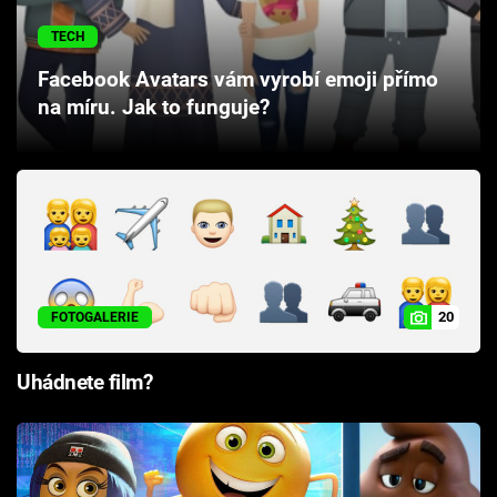
Cool Esport
TECH
Pořady
Facebook Avatars vám vyrobí emoji přímo
na míru. Jak to funguje?
TV Program
Sledujte prima+
Přihlášení
20
FOTOGALERIE
Sledujte nás
Uhádnete film?