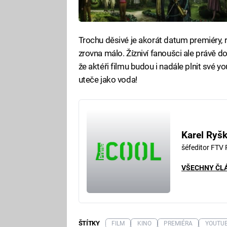
Trochu děsivé je akorát datum premiéry, 
zrovna málo. Žízniví fanoušci ale právě dos
že aktéři filmu budou i nadále plnit své y
uteče jako voda!
Karel Ryš
šéfeditor FTV
VŠECHNY ČL
ŠTÍTKY
FILM
KINO
PREMIÉRA
YOUTU