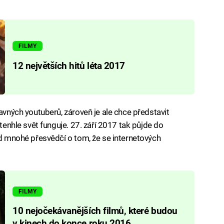
FILMY
12 největších hitů léta 2017
lavných youtuberů, zároveň je ale chce představit
 tenhle svět funguje. 27. září 2017 tak půjde do
ad mnohé přesvědčí o tom, že se internetových
FILMY
10 nejočekávanějších filmů, které budou
v kinech do konce roku 2016