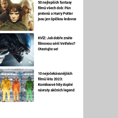
50 nejlepších fantasy
filmů všech dob: Pán
prstenů a Harry Potter
jsou jen špičkou ledovce
KVÍZ: Jak dobře znáte
filmovou sérii Vetřelec?
Otestujte se!
10 nejočekávanějších
filmů léta 2023:
Komiksové hity doplní
návraty akčních legend