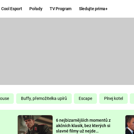
Cool Esport
Pořady
TV Program
Sledujte prima+
Hry
Zábava
MAFIA
ZÁBAVN
GALERI
GTA 6
NEJLEP
KINGDOM
KOMEDI
COME:
DELIVERANCE
CHUCK
House
Buffy, přemožitelka upírů
Escape
Plnej kotel
NORRIS
ESPORT
6 nejbizarnějších momentů z
DEADP
akčních klasik, bez kterých si
slavné filmy už nejde