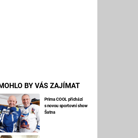
MOHLO BY VÁS ZAJÍMAT
Prima COOL přichází
s novou sportovní show
Šatna