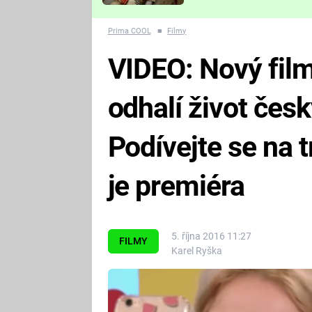
Které děsivé pecky vám
nejvíc zvednou tep?
Prima COOL
■
Filmy
VIDEO: Nový film
odhalí život čes
Podívejte se na tr
je premiéra
5. října 2016 11:27
FILMY
Karel Ryška