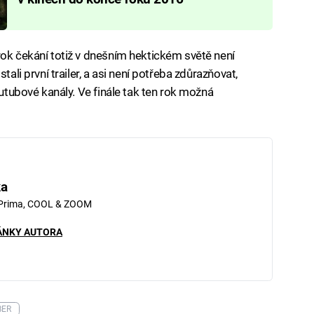
rok čekání totiž v dnešním hektickém světě není
tali první trailer, a asi není potřeba zdůrazňovat,
outubové kanály. Ve finále tak ten rok možná
ka
 Prima, COOL & ZOOM
ÁNKY AUTORA
BER