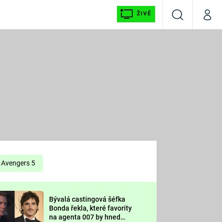
ŽIVĚ
Vyhledávání
Můj p
Prima+
É
CNN Prima NEWS
E
Prima FRESH
ŠÍ
Prima LIVING
E
Prima Ženy
Avengers 5
Prima LAJK
Bývalá castingová šéfka
OOL
Bonda řekla, které favority
Sledujte nás
na agenta 007 by hned