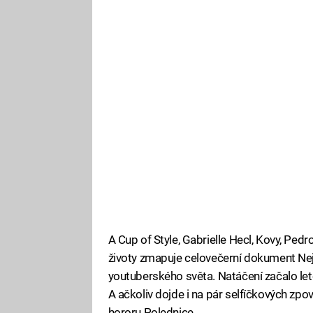
A Cup of Style, Gabrielle Hecl, Kovy, Pedro
životy zmapuje celovečerní dokument Nejs
youtuberského světa. Natáčení začalo let
A ačkoliv dojde i na pár selfíčkových zpo
hororu Polednice.