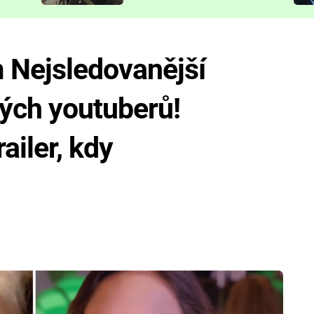
představit
 Nejsledovanější
kých youtuberů!
ailer, kdy