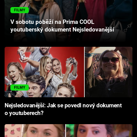
Cool Esport
FILMY
Pořady
V sobotu poběží na Prima COOL
youtuberský dokument Nejsledovanější
TV Program
Sledujte prima+
Přihlášení
FILMY
Sledujte nás
Nejsledovanější: Jak se povedl nový dokument
o youtuberech?