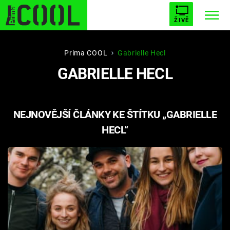
ŽIVĚ
STARHOUSE
BUFFY, PŘEMOŽITELKA UPÍRŮ
Trendy:
Prima COOL
Gabrielle Hecl
GABRIELLE HECL
ESCAPE
PLNEJ KOTEL
AVENGERS 5
NEJNOVĚJŠÍ ČLÁNKY KE ŠTÍTKU „GABRIELLE
HECL“
Témata
Filmy
Seriály
Hry