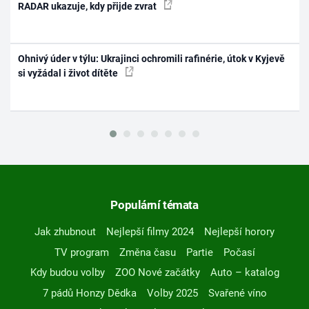
RADAR ukazuje, kdy přijde zvrat
Ohnivý úder v týlu: Ukrajinci ochromili rafinérie, útok v Kyjevě
si vyžádal i život dítěte
Populární témata
Jak zhubnout
Nejlepší filmy 2024
Nejlepší horory
TV program
Změna času
Partie
Počasí
Kdy budou volby
ZOO Nové začátky
Auto – katalog
7 pádů Honzy Dědka
Volby 2025
Svařené víno