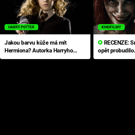
HARRY POTTER
KINOFILMY
Jakou barvu kůže má mít
RECENZE: Smrtelné zlo se
Hermiona? Autorka Harryho
opět probudilo
Pottera přišla s ráznou
přichází s neo
odpovědí
hororovou nab