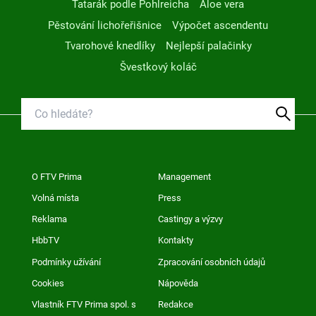
Tatarák podle Pohlreicha
Aloe vera
Pěstování lichořeřišnice
Výpočet ascendentu
Tvarohové knedlíky
Nejlepší palačinky
Švestkový koláč
O FTV Prima
Management
Volná místa
Press
Reklama
Castingy a výzvy
HbbTV
Kontakty
Podmínky užívání
Zpracování osobních údajů
Cookies
Nápověda
Vlastník FTV Prima spol. s
Redakce