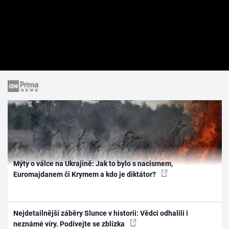
Mýty o válce na Ukrajině: Jak to bylo s nacismem,
Euromajdanem či Krymem a kdo je diktátor?
Nejdetailnější záběry Slunce v historii: Vědci odhalili i
neznámé víry. Podívejte se zblízka