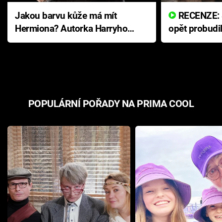
Jakou barvu kůže má mít
RECENZE: Smrtelné zlo se
Hermiona? Autorka Harryho
opět probudi
Pottera přišla s ráznou
přichází s n
odpovědí
hororovou n
POPULÁRNÍ POŘADY NA PRIMA COOL