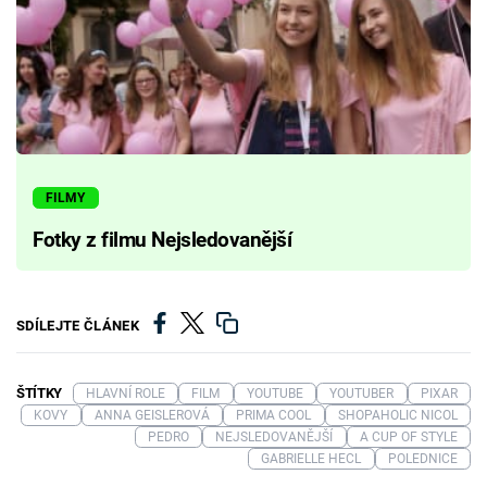
FILMY
Fotky z filmu Nejsledovanější
SDÍLEJTE ČLÁNEK
ŠTÍTKY
HLAVNÍ ROLE
FILM
YOUTUBE
YOUTUBER
PIXAR
KOVY
ANNA GEISLEROVÁ
PRIMA COOL
SHOPAHOLIC NICOL
PEDRO
NEJSLEDOVANĚJŠÍ
A CUP OF STYLE
GABRIELLE HECL
POLEDNICE