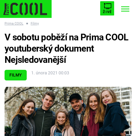
ŽIVĚ
Prima COOL
■
Filmy
STARHOUSE
BUFFY, PŘEMOŽITELKA UPÍRŮ
Trendy:
V sobotu poběží na Prima COOL
ESCAPE
PLNEJ KOTEL
AVENGERS 5
youtuberský dokument
Nejsledovanější
1. února 2021 00:03
FILMY
Témata
Filmy
Seriály
Hry