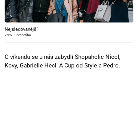
Cool Esport
Pořady
Nejsledovanější
TV Program
Zdroj: Bontonfilm
Sledujte prima+
O víkendu se u nás zabydlí Shopaholic Nicol,
Kovy, Gabrielle Hecl, A Cup od Style a Pedro.
Přihlášení
Sledujte nás