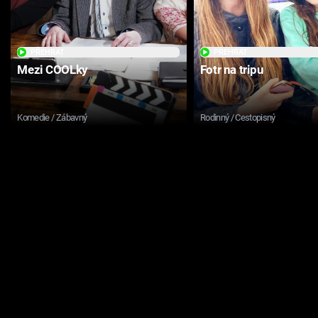
PŘEHRÁT
PŘEHRÁT
Mezi COOLky
Fotr na tripu
Komedie / Zábavný
Rodinný / Cestopisný