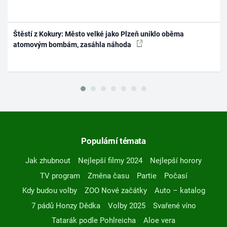
Štěstí z Kokury: Město velké jako Plzeň uniklo oběma
atomovým bombám, zasáhla náhoda
Populární témata
Jak zhubnout
Nejlepší filmy 2024
Nejlepší horory
TV program
Změna času
Partie
Počasí
Kdy budou volby
ZOO Nové začátky
Auto – katalog
7 pádů Honzy Dědka
Volby 2025
Svařené víno
Tatarák podle Pohlreicha
Aloe vera