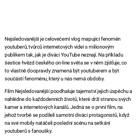
Nejsledovanější je celovečerní vlog mapující fenomén
youtuberů, tvůrců internetových videí s milionovým
publikem tak, jak je diváci YouTube neznají. Na příkladu
šestice hvězd českého on-line světa se v něm zjišťuje, co
to vlastně doopravdy znamená být youtuberem a být
součástí fenoménu, který u nás nemá obdoby.
Film Nejsledovanější poodhaluje tajemství jejich úspěchu a
nahlédne do každodenních životů, které drží stranou svých
kamer a internetových kanálů. Jedná se o první film, na
jehož tvorbě se podíleli samotní diváci protagonistů, když
na své mobily natáčeli poslední scénu na setkání
youtuberů s fanoušky.