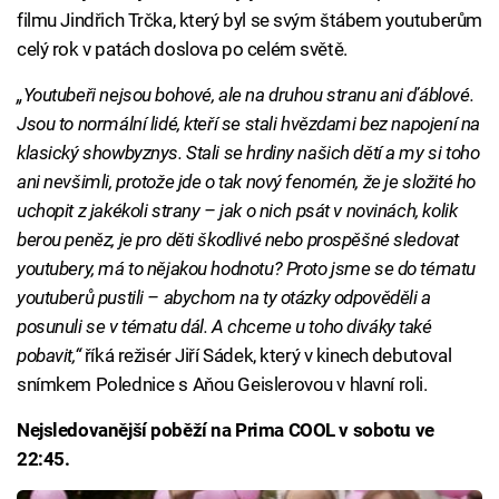
filmu Jindřich Trčka, který byl se svým štábem youtuberům
celý rok v patách doslova po celém světě.
„Youtubeři nejsou bohové, ale na druhou stranu ani ďáblové.
Jsou to normální lidé, kteří se stali hvězdami bez napojení na
klasický showbyznys. Stali se hrdiny našich dětí a my si toho
ani nevšimli, protože jde o tak nový fenomén, že je složité ho
uchopit z jakékoli strany – jak o nich psát v novinách, kolik
berou peněz, je pro děti škodlivé nebo prospěšné sledovat
youtubery, má to nějakou hodnotu? Proto jsme se do tématu
youtuberů pustili – abychom na ty otázky odpověděli a
posunuli se v tématu dál. A chceme u toho diváky také
pobavit,“
říká režisér Jiří Sádek, který v kinech debutoval
snímkem Polednice s Aňou Geislerovou v hlavní roli.
Nejsledovanější poběží na Prima COOL v sobotu ve
22:45.