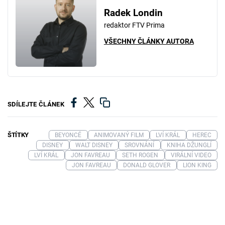
Radek Londin
redaktor FTV Prima
VŠECHNY ČLÁNKY AUTORA
SDÍLEJTE ČLÁNEK
ŠTÍTKY
BEYONCÉ
ANIMOVANÝ FILM
LVÍ KRÁL
HEREC
DISNEY
WALT DISNEY
SROVNÁNÍ
KNIHA DŽUNGLÍ
LVÍ KRÁL
JON FAVREAU
SETH ROGEN
VIRÁLNÍ VIDEO
JON FAVREAU
DONALD GLOVER
LION KING