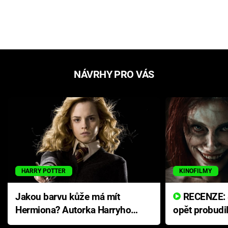
NÁVRHY PRO VÁS
HARRY POTTER
KINOFILMY
Jakou barvu kůže má mít
RECENZE: Smrtelné zlo se
Hermiona? Autorka Harryho
opět probudi
Pottera přišla s ráznou
přichází s n