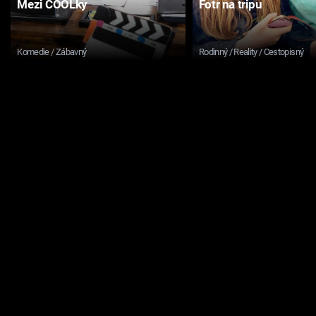
Mezi COOLky
Fotr na tripu
Komedie / Zábavný
Rodinný / Reality / Cestopisný