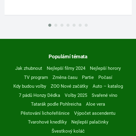
Populární témata
Jak zhubnout
Nejlepší filmy 2024
Nejlepší horory
TV program
Změna času
Partie
Počasí
Kdy budou volby
ZOO Nové začátky
Auto – katalog
7 pádů Honzy Dědka
Volby 2025
Svařené víno
Tatarák podle Pohlreicha
Aloe vera
Pěstování lichořeřišnice
Výpočet ascendentu
Tvarohové knedlíky
Nejlepší palačinky
Švestkový koláč