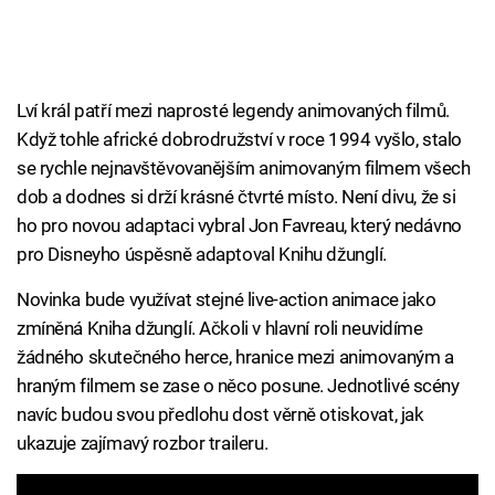
Lví král patří mezi naprosté legendy animovaných filmů.
Když tohle africké dobrodružství v roce 1994 vyšlo, stalo
se rychle nejnavštěvovanějším animovaným filmem všech
dob a dodnes si drží krásné čtvrté místo. Není divu, že si
ho pro novou adaptaci vybral Jon Favreau, který nedávno
pro Disneyho úspěsně adaptoval Knihu džunglí.
Novinka bude využívat stejné live-action animace jako
zmíněná Kniha džunglí. Ačkoli v hlavní roli neuvidíme
žádného skutečného herce, hranice mezi animovaným a
hraným filmem se zase o něco posune. Jednotlivé scény
navíc budou svou předlohu dost věrně otiskovat, jak
ukazuje zajímavý rozbor traileru.