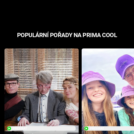
odpovědí
hororovou n
POPULÁRNÍ POŘADY NA PRIMA COOL
PŘEHRÁT
PŘEHRÁT