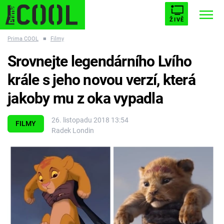
ŽIVĚ
Prima COOL
■
Filmy
STARHOUSE
BUFFY, PŘEMOŽITELKA UPÍRŮ
Trendy:
Srovnejte legendárního Lvího
ESCAPE
PLNEJ KOTEL
AVENGERS 5
krále s jeho novou verzí, která
jakoby mu z oka vypadla
26. listopadu 2018 13:54
FILMY
Radek Londin
Témata
Filmy
Seriály
Hry