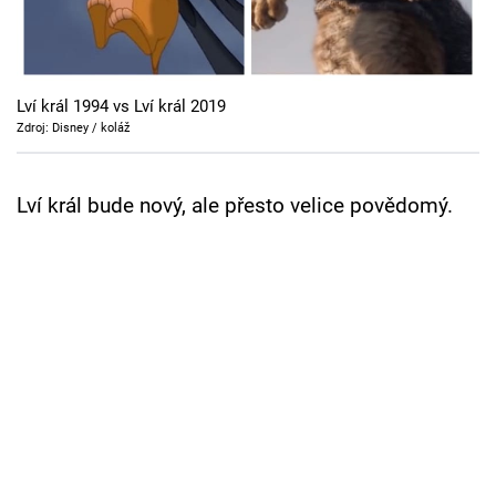
Cool Esport
Pořady
Lví král 1994 vs Lví král 2019
TV Program
Zdroj: Disney / koláž
Sledujte prima+
Lví král bude nový, ale přesto velice povědomý.
Přihlášení
Sledujte nás