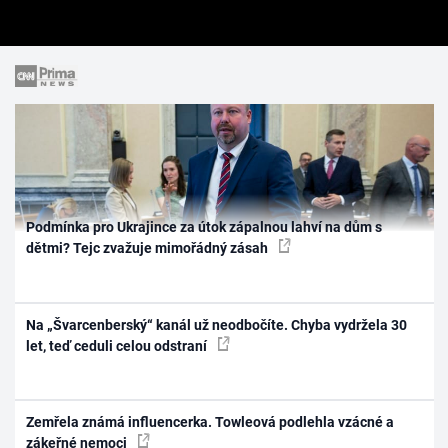
Podmínka pro Ukrajince za útok zápalnou lahví na dům s
dětmi? Tejc zvažuje mimořádný zásah
Na „Švarcenberský“ kanál už neodbočíte. Chyba vydržela 30
let, teď ceduli celou odstraní
Zemřela známá influencerka. Towleová podlehla vzácné a
zákeřné nemoci