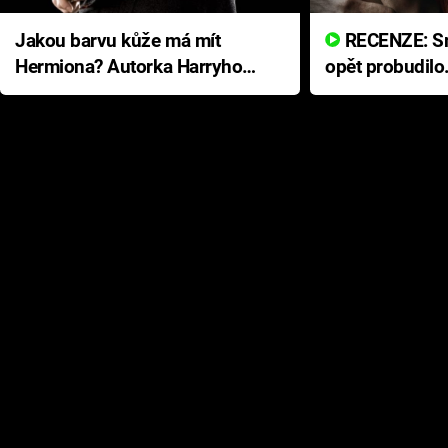
Jakou barvu kůže má mít
RECENZE: Smrtelné zlo se
Hermiona? Autorka Harryho
opět probudilo
Pottera přišla s ráznou
přichází s neo
odpovědí
hororovou nab