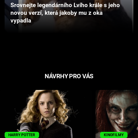
Srovnejte legendárního Lvího krále s jeho
Cool Esport
novou verzí, která jakoby mu z oka
vypadla
Pořady
TV Program
Sledujte prima+
Přihlášení
NÁVRHY PRO VÁS
Sledujte nás
HARRY POTTER
KINOFILMY