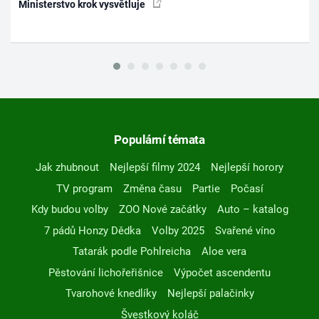
Ministerstvo krok vysvětluje
Populární témata
Jak zhubnout
Nejlepší filmy 2024
Nejlepší horory
TV program
Změna času
Partie
Počasí
Kdy budou volby
ZOO Nové začátky
Auto – katalog
7 pádů Honzy Dědka
Volby 2025
Svařené víno
Tatarák podle Pohlreicha
Aloe vera
Pěstování lichořeřišnice
Výpočet ascendentu
Tvarohové knedlíky
Nejlepší palačinky
Švestkový koláč