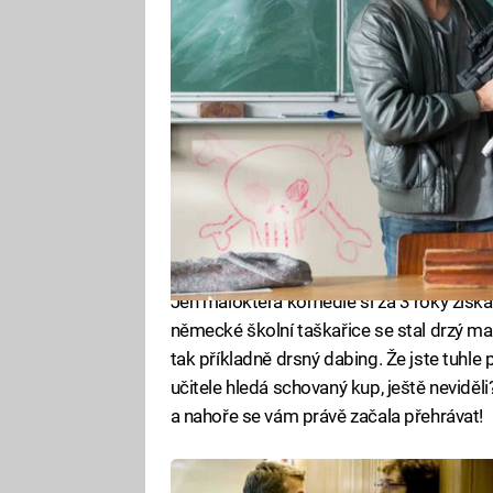
Jen málokterá komedie si za 3 roky získala
německé školní taškařice se stal drzý mal
tak příkladně drsný dabing. Že jste tuhle p
učitele hledá schovaný kup, ještě neviděl
a nahoře se vám právě začala přehrávat!