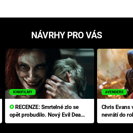
NÁVRHY PRO VÁS
KINOFILMY
AVENGERS
RECENZE: Smrtelné zlo se
Chris Evans v
opět probudilo. Nový Evil Dead
nevrátí do ro
přichází s neodolatelnou
Ameriky
hororovou nabídkou