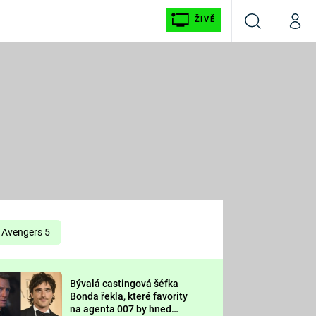
ŽIVĚ
Vyhledávání
Můj p
Prima+
É
CNN Prima NEWS
E
Prima FRESH
ŠÍ
Prima LIVING
E
Prima Ženy
Avengers 5
Prima LAJK
Bývalá castingová šéfka
OOL
Bonda řekla, které favority
Sledujte nás
na agenta 007 by hned