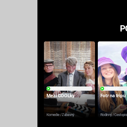
P
PŘEHRÁT
PŘEHRÁT
Mezi COOLky
Fotr na tripu
Komedie / Zábavný
Rodinný / Cestopi