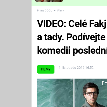
Které děsivé pecky vám
nejvíc zvednou tep?
Prima COOL
■
Filmy
VIDEO: Celé Fakj
a tady. Podívejte
komedii poslední
1. listopadu 2016 16:52
FILMY
Fa
Jo, máme ji v archivu.