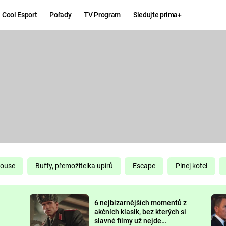
Cool Esport
Pořady
TV Program
Sledujte prima+
Hry
Zábava
MAFIA
ZÁBAVN
GALERI
GTA 6
NEJLEP
KINGDOM
KOMEDI
COME:
DELIVERANCE
CHUCK
House
Buffy, přemožitelka upírů
Escape
Plnej kotel
NORRIS
ESPORT
6 nejbizarnějších momentů z
DEADP
akčních klasik, bez kterých si
slavné filmy už nejde