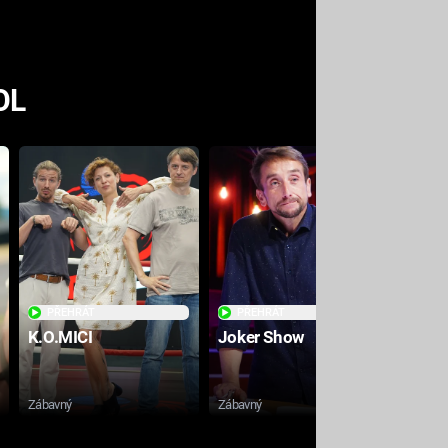
OL
PŘEHRÁT
PŘEHRÁT
PŘE
K.O.MICI
Joker Show
RE-P
Zábavný
Zábavný
Esport /