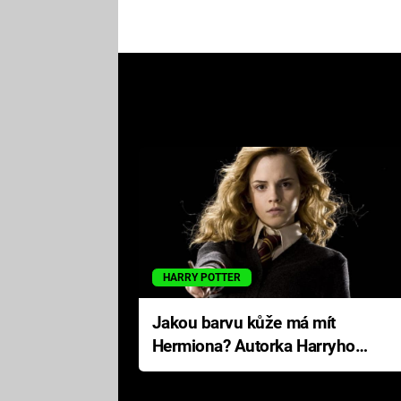
HARRY POTTER
Jakou barvu kůže má mít
Hermiona? Autorka Harryho
Pottera přišla s ráznou
odpovědí