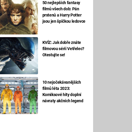
50 nejlepších fantasy
filmů všech dob: Pán
prstenů a Harry Potter
jsou jen špičkou ledovce
KVÍZ: Jak dobře znáte
filmovou sérii Vetřelec?
Otestujte se!
10 nejočekávanějších
filmů léta 2023:
Komiksové hity doplní
návraty akčních legend