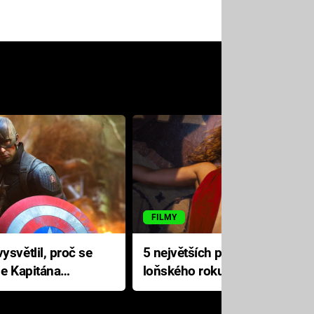
FILMY
ysvětlil, proč se
5 největších propadáků
le Kapitána
loňského roku: Disney na
jediné katastrofě prodělal 200
milionů dolarů