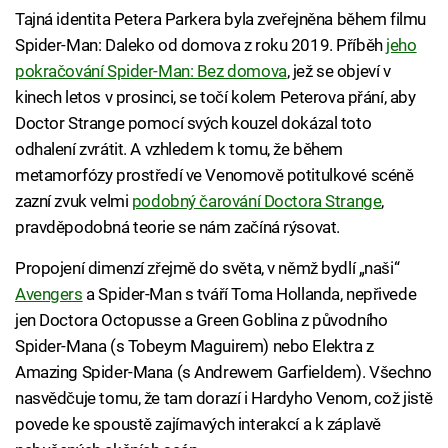
Tajná identita Petera Parkera byla zveřejněna během filmu
Spider-Man: Daleko od domova z roku 2019. Příběh
jeho
pokračování Spider-Man: Bez domova
, jež se objeví v
kinech letos v prosinci, se točí kolem Peterova přání, aby
Doctor Strange pomocí svých kouzel dokázal toto
odhalení zvrátit. A vzhledem k tomu, že během
metamorfózy prostředí ve Venomově potitulkové scéně
zazní zvuk velmi
podobný čarování Doctora Strange
,
pravděpodobná teorie se nám začíná rýsovat.
Propojení dimenzí zřejmě do světa, v němž bydlí „naši“
Avengers
a Spider-Man s tváří Toma Hollanda, nepřivede
jen Doctora Octopusse a Green Goblina z původního
Spider-Mana (s Tobeym Maguirem) nebo Elektra z
Amazing Spider-Mana (s Andrewem Garfieldem). Všechno
nasvědčuje tomu, že tam dorazí i Hardyho Venom, což jistě
povede ke spoustě zajímavých interakcí a k záplavě