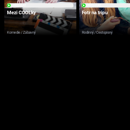
PŘEHRÁT
PŘEHRÁT
Mezi COOLky
Fotr na tripu
Komedie / Zábavný
Rodinný / Cestopisný