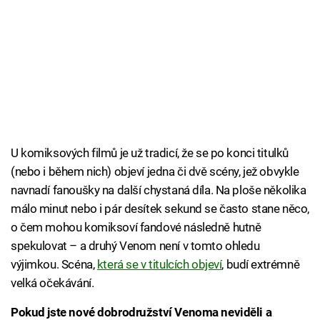
U komiksových filmů je už tradicí, že se po konci titulků
(nebo i během nich) objeví jedna či dvě scény, jež obvykle
navnadí fanoušky na další chystaná díla. Na ploše několika
málo minut nebo i pár desítek sekund se často stane něco,
o čem mohou komiksoví fandové následně hutně
spekulovat – a druhý Venom není v tomto ohledu
výjimkou. Scéna,
která se v titulcích objeví
, budí extrémně
velká očekávání.
Pokud jste nové dobrodružství Venoma neviděli a