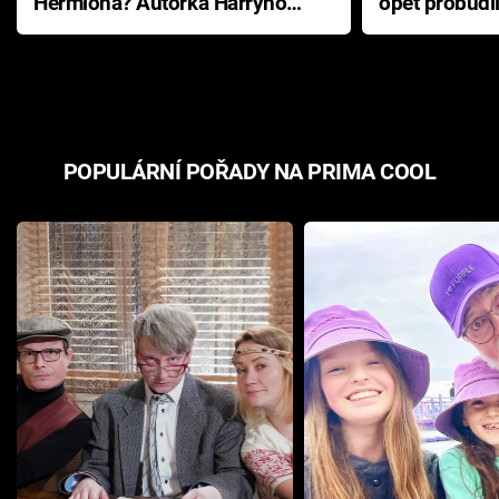
Hermiona? Autorka Harryho
opět probudi
Pottera přišla s ráznou
přichází s n
odpovědí
hororovou n
POPULÁRNÍ POŘADY NA PRIMA COOL