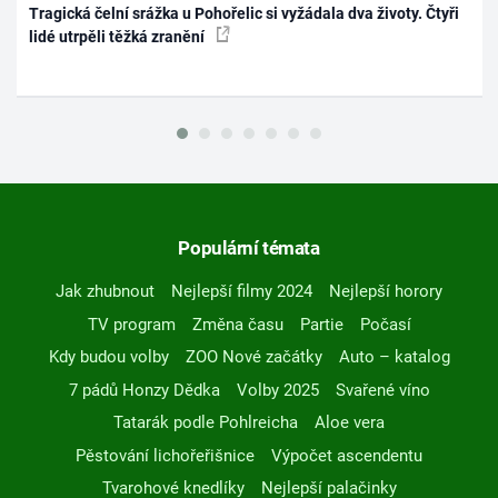
Tragická čelní srážka u Pohořelic si vyžádala dva životy. Čtyři
lidé utrpěli těžká zranění
Populární témata
Jak zhubnout
Nejlepší filmy 2024
Nejlepší horory
TV program
Změna času
Partie
Počasí
Kdy budou volby
ZOO Nové začátky
Auto – katalog
7 pádů Honzy Dědka
Volby 2025
Svařené víno
Tatarák podle Pohlreicha
Aloe vera
Pěstování lichořeřišnice
Výpočet ascendentu
Tvarohové knedlíky
Nejlepší palačinky