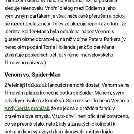
mimozemského symbionta Venoma, leží na posteli a
sleduje telenovelu. Vnitřní dialog mezi Eddiem a jeho
výmluvným parťákem je však nečekaně přerušen a pokoj
se rázem zcela změní. Televize ukazuje reportáž o tom, že
identita Spider-Mana byla odhalena, načež Venom s
gustem olízne obrazovku, na níž vidíme Petera Parkera (v
hereckém podání Toma Hollanda, jenž Spider-Mana
ztvárňuje posledních pět let v rámci marvelovského
filmového univerza).
Venom vs. Spider-Man
Zřetelnější důkaz už fanoušci nemohli dostat: Venom se na
filmovém plátně konečně potká se Spider-Manem, svým
odvěkým rivalem z komiksů. Sám režisér druhého Venoma
Andy Serkis prohlásil
, že se jedná o dráždění fandů v
pravém slova smyslu. V tuto chvíli není oficiálně potvrzeno,
co se přesně stalo, natož kdy a za jakých okolností k
setkání dvou výrazných komiksových postav dojde.