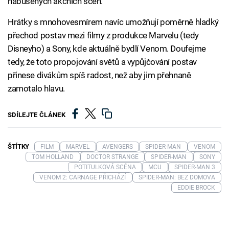
nabušených akčních scén.
Hrátky s mnohovesmírem navíc umožňují poměrně hladký
přechod postav mezi filmy z produkce Marvelu (tedy
Disneyho) a Sony, kde aktuálně bydlí Venom. Doufejme
tedy, že toto propojování světů a vypůjčování postav
přinese divákům spíš radost, než aby jim přehnaně
zamotalo hlavu.
SDÍLEJTE ČLÁNEK
ŠTÍTKY
FILM
MARVEL
AVENGERS
SPIDER-MAN
VENOM
TOM HOLLAND
DOCTOR STRANGE
SPIDER-MAN
SONY
POTITULKOVÁ SCÉNA
MCU
SPIDER-MAN 3
VENOM 2: CARNAGE PŘICHÁZÍ
SPIDER-MAN: BEZ DOMOVA
EDDIE BROCK