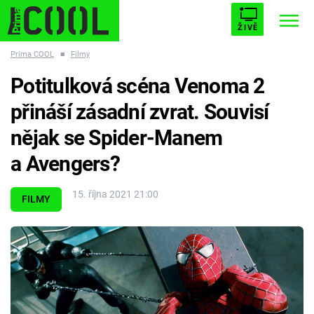
ŽIVĚ
Prima COOL
■
Filmy
STARHOUSE
BUFFY, PŘEMOŽITELKA UPÍRŮ
Trendy:
Potitulková scéna Venoma 2
ESCAPE
PLNEJ KOTEL
AVENGERS 5
přináší zásadní zvrat. Souvisí
nějak se Spider-Manem
a Avengers?
Témata
15. října 2021 21:00
FILMY
Filmy
Seriály
Hry