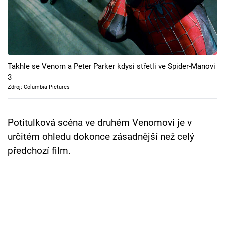
Cool Esport
Pořady
TV Program
Takhle se Venom a Peter Parker kdysi střetli ve Spider-Manovi
3
Sledujte prima+
Zdroj: Columbia Pictures
Přihlášení
Potitulková scéna ve druhém Venomovi je v
určitém ohledu dokonce zásadnější než celý
předchozí film.
Sledujte nás