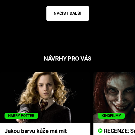
NAČÍST DALŠÍ
NÁVRHY PRO VÁS
HARRY POTTER
KINOFILMY
Jakou barvu kůže má mít
RECENZE: Smrtelné zlo se