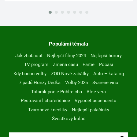
Populární témata
Jak zhubnout
Nejlepší filmy 2024
Nejlepší horory
TV program
Změna času
Partie
Počasí
Kdy budou volby
ZOO Nové začátky
Auto – katalog
7 pádů Honzy Dědka
Volby 2025
Svařené víno
Tatarák podle Pohlreicha
Aloe vera
Pěstování lichořeřišnice
Výpočet ascendentu
Tvarohové knedlíky
Nejlepší palačinky
Švestkový koláč