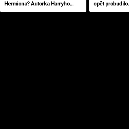
Hermiona? Autorka Harryho
opět probudilo
Pottera přišla s ráznou
přichází s neo
odpovědí
hororovou nab