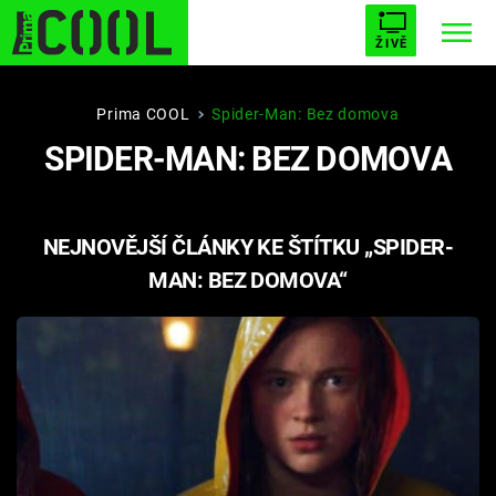
ŽIVĚ
STARHOUSE
BUFFY, PŘEMOŽITELKA UPÍRŮ
Trendy:
Prima COOL
Spider-Man: Bez domova
SPIDER-MAN: BEZ DOMOVA
ESCAPE
PLNEJ KOTEL
AVENGERS 5
NEJNOVĚJŠÍ ČLÁNKY KE ŠTÍTKU „SPIDER-
MAN: BEZ DOMOVA“
Témata
Filmy
Seriály
Hry