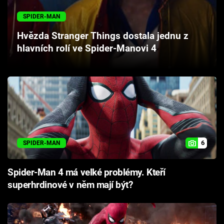
Cool Esport
SPIDER-MAN
Pořady
Hvězda Stranger Things dostala jednu z
hlavních rolí ve Spider-Manovi 4
TV Program
Sledujte prima+
Přihlášení
6
SPIDER-MAN
Sledujte nás
Spider-Man 4 má velké problémy. Kteří
superhrdinové v něm mají být?