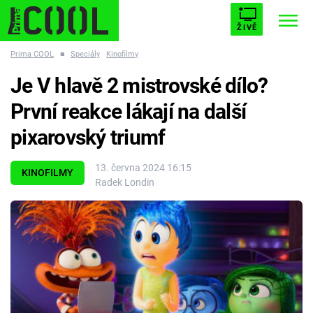
ŽIVĚ
Prima COOL
■
Speciály
Kinofilmy
STARHOUSE
BUFFY, PŘEMOŽITELKA UPÍRŮ
Trendy:
Je V hlavě 2 mistrovské dílo?
ESCAPE
PLNEJ KOTEL
AVENGERS 5
První reakce lákají na další
pixarovský triumf
13. června 2024 16:15
KINOFILMY
Radek Londin
Témata
Filmy
Seriály
Hry