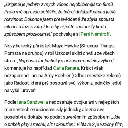
„Originál je jedním z mých vůbec nejoblíbenějších filmů.
Proto mě opravdu potěšilo, že tvůrci dokázali nápad ještě
rozvinout. Dokonce jsem přesvědčená, že zbyla spousta
situací a fází života, které by si ještě zasloužily tímto
způsobem prozkoumat,“
pochvaluje si
Perri Nemiroff
.
Nový herecký přírůstek Maya Hawke (Stranger Things,
Pomsta na druhou) v roli Úzkosti sklízí chválu ze všech
stran.
„Naprosto fantastický a nezapomenutelný výkon,“
komentuje ho například
Carla Renata
. Kritici však
nezapomněli ani na Amy Poehler (Odbor městské zeleně)
jako Radost, která prý posouvá svůj výkon z jedničky ještě
na vyšší úroveň.
Podle
Iana Sandwella
nedosahuje dvojka ani v nejlepších
momentech emocionální síly jedničky, ale zná své
poselství a dokáže ho podat suverénním způsobem.
„Jde
o příběh plný smíchu, slz i okouzlení. V hlavě 2 je vzácný film,