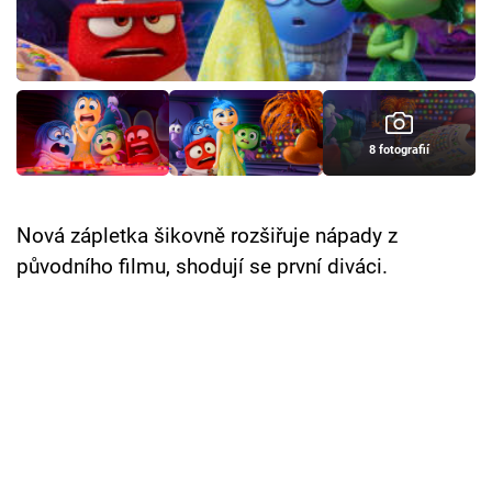
Cool Esport
Pořady
TV Program
8 fotografií
Sledujte prima+
Nová zápletka šikovně rozšiřuje nápady z
Přihlášení
původního filmu, shodují se první diváci.
Sledujte nás