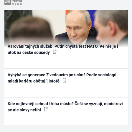
Varování tajných služeb: Putin chystá test NATO. Ve hře je i
útok na české sousedy
Vyhýbá se generace Z vedoucím pozicím? Podle sociologů
mladí kariéru obětují jistotě
Kde nejlevněji sehnat třeba máslo? Češi se vyznají, ministrovi
se ale slevy nelíbí