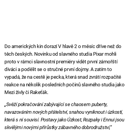
Do amerických kin dorazí V hlavě 2 o měsíc dříve než do
těch českých. Novinku od slavného studia Pixar mohli
proto v rámci slavnostní premiéry vidět první zámořští
diváci a podělit se o stručné první dojmy. A zatím to
vypadá, že na cestě je pecka, která snad zvrátí rozpačité
reakce na několik posledních počinů slavného studia jako
Mezi živly či Rakeťák.
„Svěží pokračování zabývající se chaosem puberty,
navazováním nových přátelství, snahou vyniknout i úzkostí,
která s ní souvisí. Postavy jako Úzkost, Rozpaky i Ennui jsou
skvělými novými přírůstky zábavného dobrodružství,“