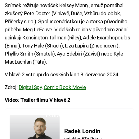
Snímek režíruje nováček Kelsey Mann, jemuž pomáhal
zkušený Pete Docter (V hlavě, Duše, Vzhůru do oblak,
Příšerky s.r.o.). Spoluscenáristkou je autorka původního
příběhu Meg LeFauve. V dalších rolích v původním znění
účinkují Kensington Tallman (Riley), Adèle Exarchopoulos
(Ennui), Tony Hale (Strach), Liza Lapira (Znechucení),
Phyllis Smith (Smutek), Ayo Edebiri (Závist) nebo Kyle
MacLachlan (Táta).
V hlavě 2 vstoupí do českých kin 18. července 2024.
Zdroj:
Digital Spy
,
Comic Book Movie
Video: Trailer filmu V hlavě 2
Failed to fetch
Radek Londin
redaktor FTV Prima