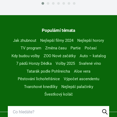
Populární témata
Jak zhubnout
Nejlepší filmy 2024
Nejlepší horory
TV program
Změna času
Partie
Počasí
Kdy budou volby
ZOO Nové začátky
Auto – katalog
7 pádů Honzy Dědka
Volby 2025
Svařené víno
Tatarák podle Pohlreicha
Aloe vera
Pěstování lichořeřišnice
Výpočet ascendentu
Tvarohové knedlíky
Nejlepší palačinky
Švestkový koláč