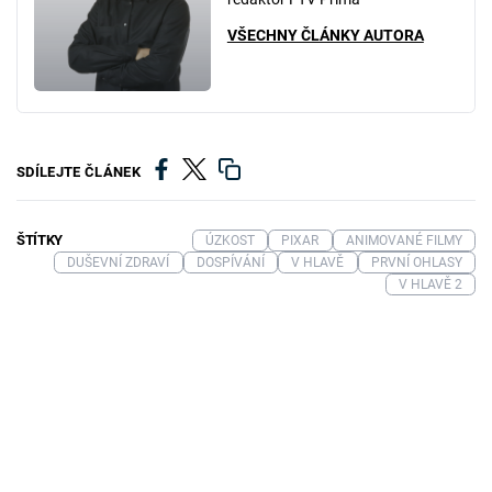
VŠECHNY ČLÁNKY AUTORA
SDÍLEJTE ČLÁNEK
ŠTÍTKY
ÚZKOST
PIXAR
ANIMOVANÉ FILMY
DUŠEVNÍ ZDRAVÍ
DOSPÍVÁNÍ
V HLAVĚ
PRVNÍ OHLASY
V HLAVĚ 2