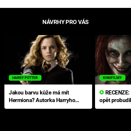
NÁVRHY PRO VÁS
HARRY POTTER
KINOFILMY
Jakou barvu kůže má mít
RECENZE: Smrtelné zlo se
Hermiona? Autorka Harryho
opět probudi
Pottera přišla s ráznou
přichází s n
odpovědí
hororovou n