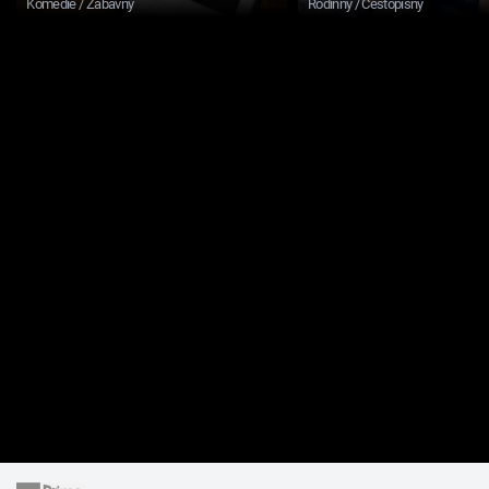
Komedie / Zábavný
Rodinný / Cestopisný