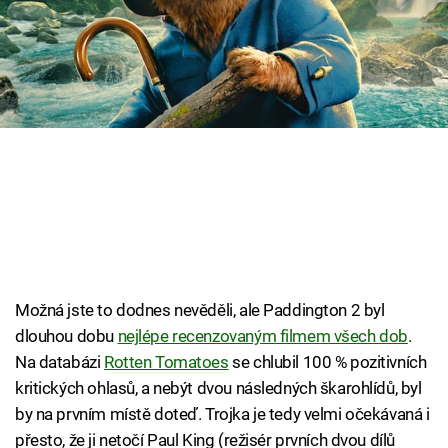
Cool Esport
Pořady
TV Program
Sledujte prima+
Přihlášení
Sledujte nás
Možná jste to dodnes nevěděli, ale Paddington 2 byl
dlouhou dobu
nejlépe recenzovaným filmem všech dob
.
Na databázi
Rotten Tomatoes
se chlubil 100 % pozitivních
kritických ohlasů, a nebýt dvou následných škarohlídů, byl
by na prvním místě doteď. Trojka je tedy velmi očekávaná i
přesto, že ji netočí Paul King (režisér prvních dvou dílů