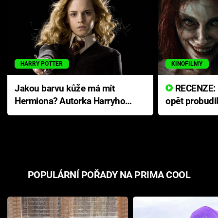
HARRY POTTER
KINOFILMY
Jakou barvu kůže má mít
RECENZE: Smrtelné zlo se
Hermiona? Autorka Harryho
opět probudi
Pottera přišla s ráznou
přichází s n
odpovědí
hororovou n
POPULÁRNÍ POŘADY NA PRIMA COOL