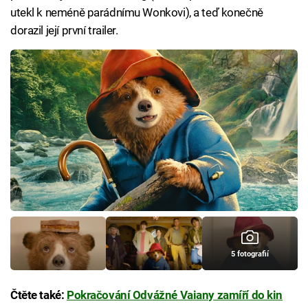
utekl k neméně parádnímu Wonkovi), a teď konečně
dorazil její první trailer.
5 fotografií
Čtěte také:
Pokračování Odvážné Vaiany zamíří do kin