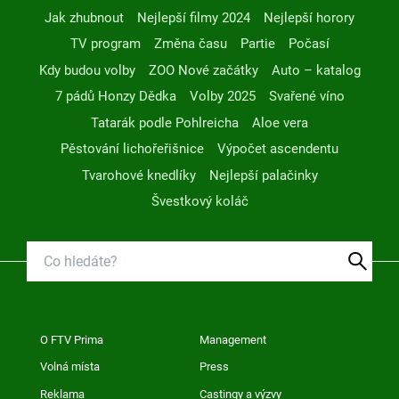
Jak zhubnout
Nejlepší filmy 2024
Nejlepší horory
TV program
Změna času
Partie
Počasí
Kdy budou volby
ZOO Nové začátky
Auto – katalog
7 pádů Honzy Dědka
Volby 2025
Svařené víno
Tatarák podle Pohlreicha
Aloe vera
Pěstování lichořeřišnice
Výpočet ascendentu
Tvarohové knedlíky
Nejlepší palačinky
Švestkový koláč
O FTV Prima
Management
Volná místa
Press
Reklama
Castingy a výzvy