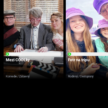
PŘEHRÁT
PŘEHRÁT
Mezi COOLky
Fotr na tripu
Komedie / Zábavný
Rodinný / Cestopisný