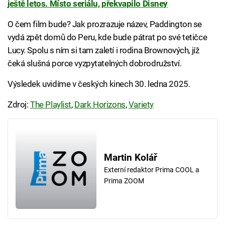
ještě letos. Místo seriálu, překvapilo Disney
O čem film bude? Jak prozrazuje název, Paddington se
vydá zpět domů do Peru, kde bude pátrat po své tetičce
Lucy. Spolu s ním si tam zaletí i rodina Brownových, jíž
čeká slušná porce vyzpytatelných dobrodružství.
Výsledek uvidíme v českých kinech 30. ledna 2025.
Zdroj:
The Playlist
,
Dark Horizons
,
Variety
Martin Kolář
Externí redaktor Prima COOL a
Prima ZOOM