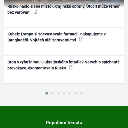
Rusko našlo slabé místo ukrajinské obrany. Útočit může téměř
bez varování
Kubek: Evropa si zdevastovala farmacii, nakupujeme v
Bangladéši. Vojtěch ničí zdravotnictví
Dron s výbušninou u ukrajinského letadla? Narychlo spíchnutá
provokace, okomentovalo Rusko
Populární témata