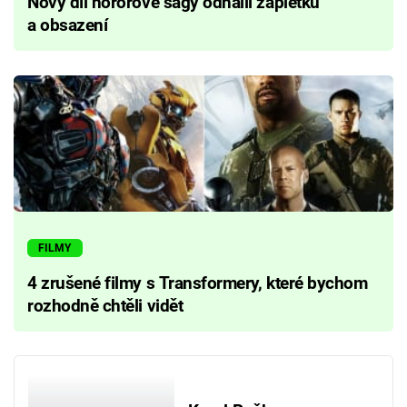
Nový díl hororové ságy odhalil zápletku
a obsazení
FILMY
4 zrušené filmy s Transformery, které bychom
rozhodně chtěli vidět