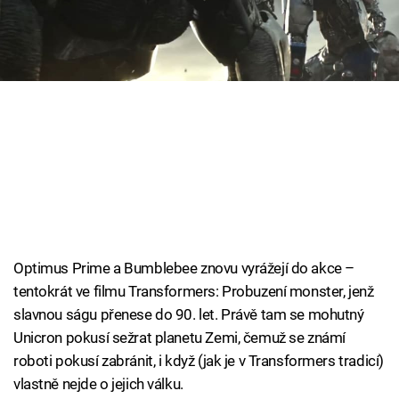
Cool Esport
Pořady
TV Program
Sledujte prima+
Přihlášení
Optimus Prime a Bumblebee znovu vyrážejí do akce –
Sledujte nás
tentokrát ve filmu Transformers: Probuzení monster, jenž
slavnou ságu přenese do 90. let. Právě tam se mohutný
Unicron pokusí sežrat planetu Zemi, čemuž se známí
roboti pokusí zabránit, i když (jak je v Transformers tradicí)
vlastně nejde o jejich válku.