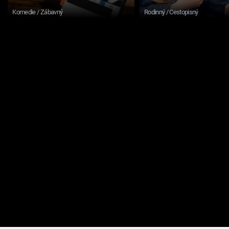
Komedie / Zábavný
Rodinný / Cestopisný