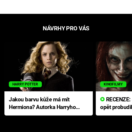
NÁVRHY PRO VÁS
HARRY POTTER
KINOFILMY
Jakou barvu kůže má mít
RECENZE: Smrtelné zlo se
Hermiona? Autorka Harryho
opět probudi
Pottera přišla s ráznou
přichází s n
odpovědí
hororovou n