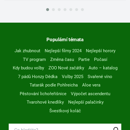
Populární témata
Jak zhubnout
Nejlepší filmy 2024
Nejlepší horory
TV program
Změna času
Partie
Počasí
Kdy budou volby
ZOO Nové začátky
Auto – katalog
7 pádů Honzy Dědka
Volby 2025
Svařené víno
Tatarák podle Pohlreicha
Aloe vera
Pěstování lichořeřišnice
Výpočet ascendentu
Tvarohové knedlíky
Nejlepší palačinky
Švestkový koláč