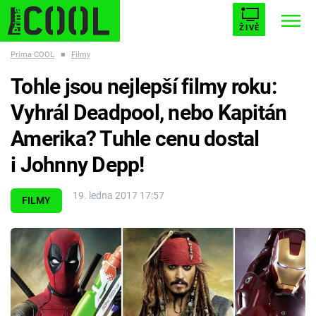
ŽIVĚ
Prima COOL
■
Filmy
STARHOUSE
BUFFY, PŘEMOŽITELKA UPÍRŮ
Trendy:
Tohle jsou nejlepší filmy roku:
ESCAPE
PLNEJ KOTEL
AVENGERS 5
Vyhrál Deadpool, nebo Kapitán
Amerika? Tuhle cenu dostal
i Johnny Depp!
Témata
19. ledna 2017 17:57
FILMY
Filmy
Seriály
Hry