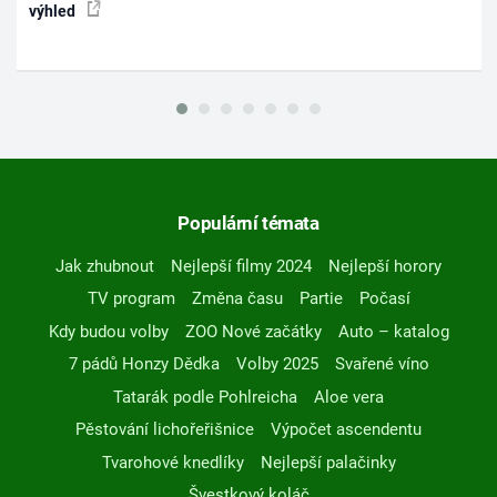
výhled
Populární témata
Jak zhubnout
Nejlepší filmy 2024
Nejlepší horory
TV program
Změna času
Partie
Počasí
Kdy budou volby
ZOO Nové začátky
Auto – katalog
7 pádů Honzy Dědka
Volby 2025
Svařené víno
Tatarák podle Pohlreicha
Aloe vera
Pěstování lichořeřišnice
Výpočet ascendentu
Tvarohové knedlíky
Nejlepší palačinky
Švestkový koláč