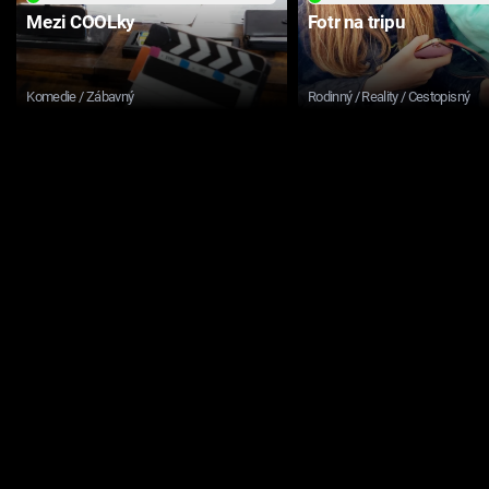
Mezi COOLky
Fotr na tripu
Komedie / Zábavný
Rodinný / Reality / Cestopisný