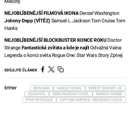
Mělčiny
NEJOBLÍBENĚJŠÍ FILMOVÁ IKONA
Denzel Washington
Johnny Depp (VÍTĚZ)
Samuel L. Jackson Tom Cruise Tom
Hanks
NEJOBLÍBENĚJŠÍ BLOCKBUSTER KONCE ROKU
Doctor
Strange
Fantastická zvířata a kde je najít
Odvážná Vaina:
Legenda o konci světa Rogue One: Star Wars Story Zpívej
SDÍLEJTE ČLÁNEK
ŠTÍTKY
IRON MAN
HARLEY QUINN
ROBERT DOWNEY JR.
DEADPOOL
SEBEVRAŽEDNÝ ODDÍL
MARGOT ROBBIE
RYAN REYNOLDS
CAPTAIN AMERICA: OBČANSKÁ VÁLKA