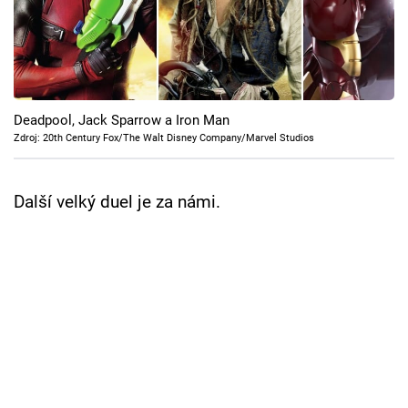
Cool Esport
Pořady
TV Program
Deadpool, Jack Sparrow a Iron Man
Zdroj: 20th Century Fox/The Walt Disney Company/Marvel Studios
Sledujte prima+
Další velký duel je za námi.
Přihlášení
Sledujte nás