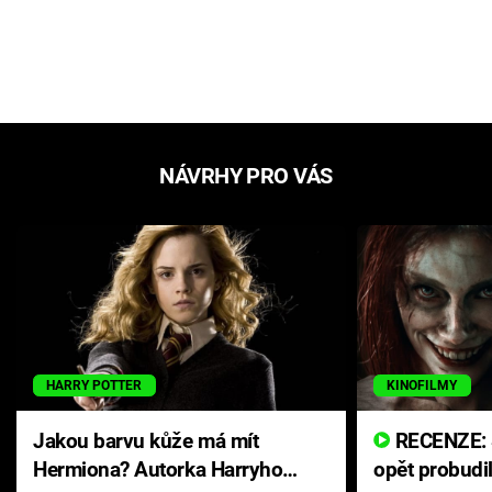
NÁVRHY PRO VÁS
HARRY POTTER
KINOFILMY
Jakou barvu kůže má mít
RECENZE: Smrtelné zlo se
Hermiona? Autorka Harryho
opět probudi