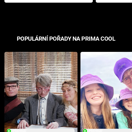
Pottera přišla s ráznou
přichází s n
odpovědí
hororovou n
POPULÁRNÍ POŘADY NA PRIMA COOL
PŘEHRÁT
PŘEHRÁT