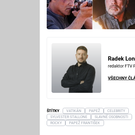
Radek Lon
redaktor FTV 
VŠECHNY ČL
ŠTÍTKY
VATIKÁN
PAPEŽ
CELEBRITY
SYLVESTER STALLONE
SLAVNÉ OSOBNOSTI
ROCKY
PAPEŽ FRANTIŠEK