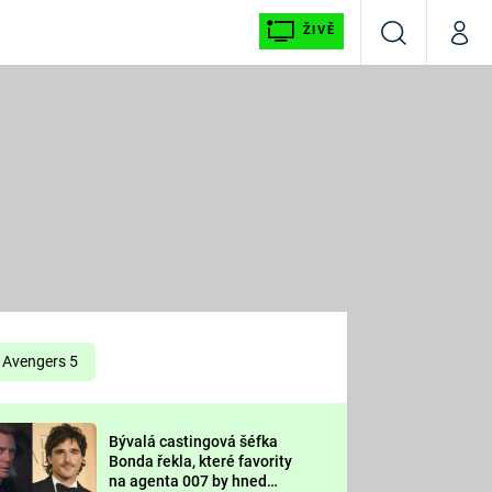
ŽIVĚ
Vyhledávání
Můj p
Prima+
É
CNN Prima NEWS
E
Prima FRESH
ŠÍ
Prima LIVING
E
Prima Ženy
Avengers 5
Prima LAJK
Bývalá castingová šéfka
OOL
Bonda řekla, které favority
Sledujte nás
na agenta 007 by hned