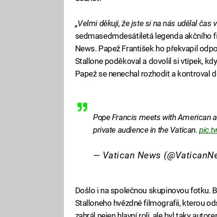
„Velmi děkuji, že jste si na nás udělal ča
sedmasedmdesátiletá legenda akčního fi
News. Papež František ho překvapil odp
Stallone poděkoval a dovolil si vtípek, k
Papež se nenechal rozhodit a kontroval 
Pope Francis meets with American act
private audience in the Vatican.
pic.t
— Vatican News (@Vatican
Došlo i na společnou skupinovou fotku. B
Stalloneho hvězdné filmografii, kterou o
zahrál nejen hlavní roli, ale byl taky aut