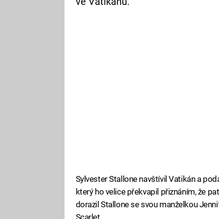
ve Vatikánu.
Sylvester Stallone navštívil Vatikán a po
který ho velice překvapil přiznáním, že pat
dorazil Stallone se svou manželkou Jennif
Scarlet.