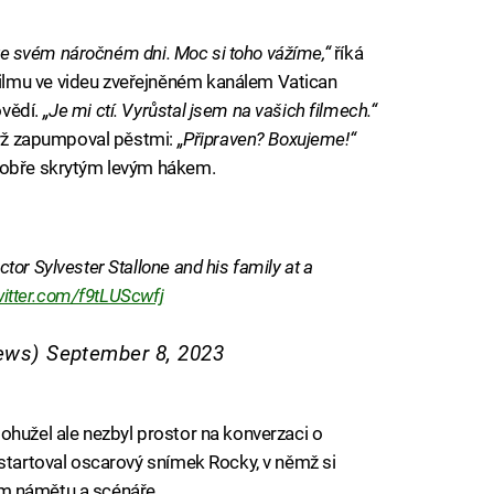
s ve svém náročném dni. Moc si toho vážíme,“
říká
lmu ve videu zveřejněném kanálem Vatican
ovědí.
„Je mi ctí. Vyrůstal jsem na vašich filmech.“
dyž zapumpoval pěstmi:
„Připraven? Boxujeme!“
dobře skrytým levým hákem.
or Sylvester Stallone and his family at a
witter.com/f9tLUScwfj
News)
September 8, 2023
ohužel ale nezbyl prostor na konverzaci o
dstartoval oscarový snímek Rocky, v němž si
orem námětu a scénáře.