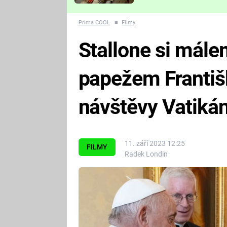
Které děsivé pecky vám
nejvíc zvednou tep?
Prima COOL
■
Filmy
Stallone si mále
papežem Františ
návštěvy Vatikánu
11. září 2023 12:25
FILMY
Radek Londin