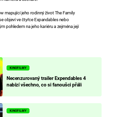
ow mapující jeho rodinný život The Family
y se objeví ve čtyřce Expandables nebo
lým pohledem na jeho kariéru a zejména její
KINOFILMY
Necenzurovaný trailer Expendables 4
nabízí všechno, co si fanoušci přáli
KINOFILMY