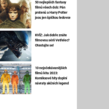
50 nejlepších fantasy
filmů všech dob: Pán
prstenů a Harry Potter
jsou jen špičkou ledovce
KVÍZ: Jak dobře znáte
filmovou sérii Vetřelec?
Otestujte se!
10 nejočekávanějších
filmů léta 2023:
Komiksové hity doplní
návraty akčních legend