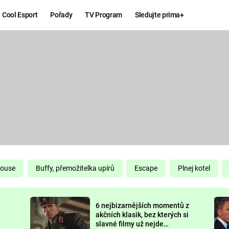
Cool Esport
Pořady
TV Program
Sledujte prima+
Hry
Zábava
MAFIA
ZÁBAVN
GALERI
GTA 6
NEJLEP
KINGDOM
KOMEDI
COME:
DELIVERANCE
CHUCK
House
Buffy, přemožitelka upírů
Escape
Plnej kotel
NORRIS
ESPORT
6 nejbizarnějších momentů z
DEADP
akčních klasik, bez kterých si
slavné filmy už nejde