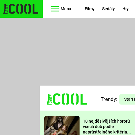
Menu
Filmy
Seriály
Hry
Seriály
Filmy
SIMPSONOVI
STAR WARS
HVĚZDNÁ
AVENGERS
BRÁNA
RYCHLE A
TEORIE
ZBĚSILE 10
Trendy:
VELKÉHO
Star
PREDÁTOR
TŘESKU
10 nejděsivějších hororů
FUTURAMA
všech dob podle
neprůstřelného kritéria.