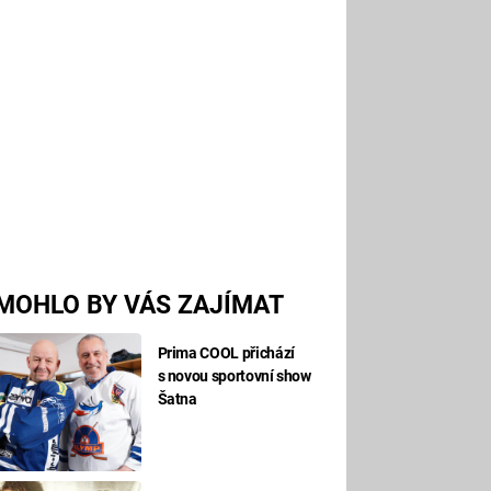
MOHLO BY VÁS ZAJÍMAT
Prima COOL přichází
s novou sportovní show
Šatna