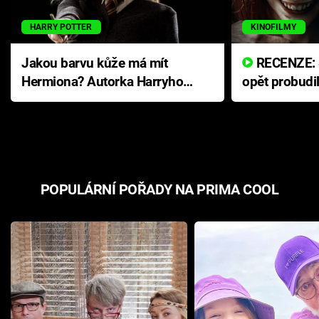
HARRY POTTER
KINOFILMY
Jakou barvu kůže má mít
RECENZE: Smrtelné zlo se
Hermiona? Autorka Harryho
opět probudi
Pottera přišla s ráznou
přichází s n
odpovědí
hororovou n
POPULÁRNÍ POŘADY NA PRIMA COOL