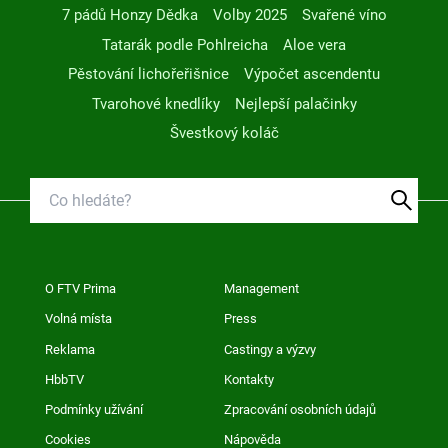
7 pádů Honzy Dědka
Volby 2025
Svařené víno
Tatarák podle Pohlreicha
Aloe vera
Pěstování lichořeřišnice
Výpočet ascendentu
Tvarohové knedlíky
Nejlepší palačinky
Švestkový koláč
O FTV Prima
Management
Volná místa
Press
Reklama
Castingy a výzvy
HbbTV
Kontakty
Podmínky užívání
Zpracování osobních údajů
Cookies
Nápověda