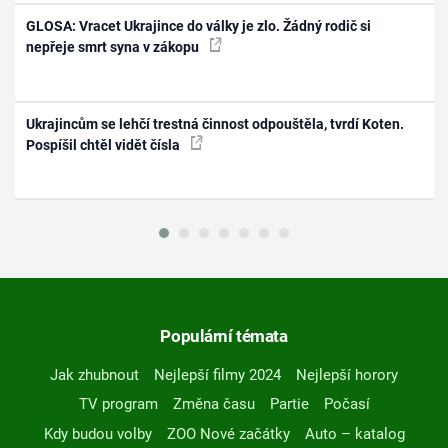
GLOSA: Vracet Ukrajince do války je zlo. Žádný rodič si
nepřeje smrt syna v zákopu
Ukrajincům se lehčí trestná činnost odpouštěla, tvrdí Koten.
Pospíšil chtěl vidět čísla
Populární témata
Jak zhubnout
Nejlepší filmy 2024
Nejlepší horory
TV program
Změna času
Partie
Počasí
Kdy budou volby
ZOO Nové začátky
Auto – katalog