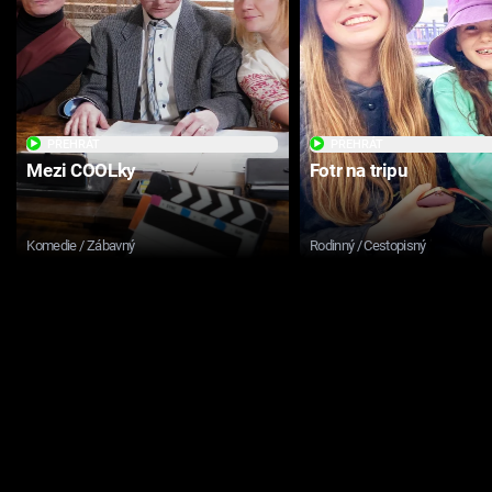
PŘEHRÁT
PŘEHRÁT
Mezi COOLky
Fotr na tripu
Komedie / Zábavný
Rodinný / Cestopisný