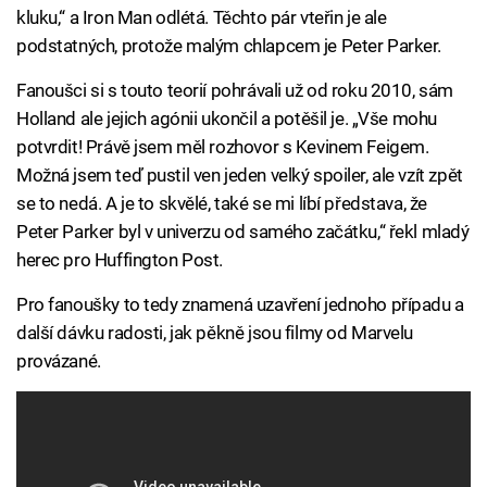
kluku,“ a Iron Man odlétá. Těchto pár vteřin je ale
podstatných, protože malým chlapcem je Peter Parker.
Fanoušci si s touto teorií pohrávali už od roku 2010, sám
Holland ale jejich agónii ukončil a potěšil je. „Vše mohu
potvrdit! Právě jsem měl rozhovor s Kevinem Feigem.
Možná jsem teď pustil ven jeden velký spoiler, ale vzít zpět
se to nedá. A je to skvělé, také se mi líbí představa, že
Peter Parker byl v univerzu od samého začátku,“ řekl mladý
herec pro Huffington Post.
Pro fanoušky to tedy znamená uzavření jednoho případu a
další dávku radosti, jak pěkně jsou filmy od Marvelu
provázané.