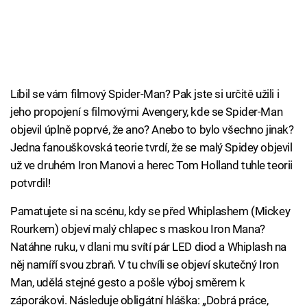
Líbil se vám filmový Spider-Man? Pak jste si určitě užili i
jeho propojení s filmovými Avengery, kde se Spider-Man
objevil úplně poprvé, že ano? Anebo to bylo všechno jinak?
Jedna fanouškovská teorie tvrdí, že se malý Spidey objevil
už ve druhém Iron Manovi a herec Tom Holland tuhle teorii
potvrdil!
Pamatujete si na scénu, kdy se před Whiplashem (Mickey
Rourkem) objeví malý chlapec s maskou Iron Mana?
Natáhne ruku, v dlani mu svítí pár LED diod a Whiplash na
něj namíří svou zbraň. V tu chvíli se objeví skutečný Iron
Man, udělá stejné gesto a pošle výboj směrem k
záporákovi. Následuje obligátní hláška: „Dobrá práce,