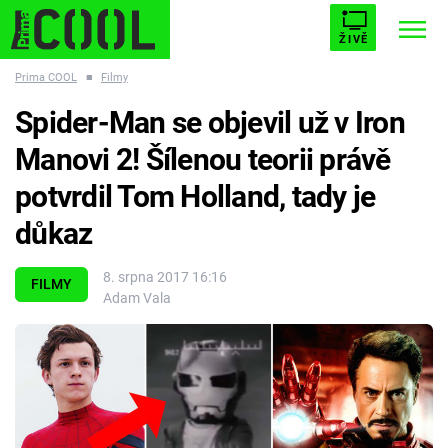
ŽIVĚ
Prima COOL
■
Filmy
STARHOUSE
BUFFY, PŘEMOŽITELKA UPÍRŮ
Trendy:
Spider-Man se objevil už v Iron
ESCAPE
PLNEJ KOTEL
AVENGERS 5
Manovi 2! Šílenou teorii právě
potvrdil Tom Holland, tady je
důkaz
Témata
8. srpna 2017 16:16
FILMY
Adam Vala
Filmy
Seriály
Hry