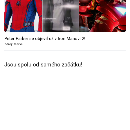
Cool Esport
Pořady
TV Program
Peter Parker se objevil už v Iron Manovi 2!
Zdroj: Marvel
Sledujte prima+
Jsou spolu od samého začátku!
Přihlášení
Sledujte nás