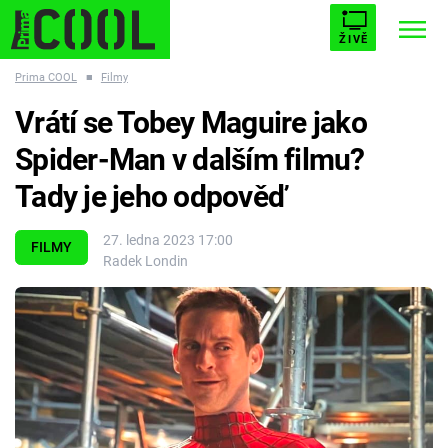
ŽIVĚ
Prima COOL
■
Filmy
STARHOUSE
BUFFY, PŘEMOŽITELKA UPÍRŮ
Trendy:
Vrátí se Tobey Maguire jako
ESCAPE
PLNEJ KOTEL
AVENGERS 5
Spider-Man v dalším filmu?
Tady je jeho odpověď
27. ledna 2023 17:00
FILMY
Radek Londin
Témata
Filmy
Seriály
Hry