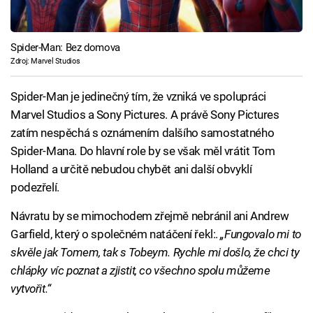
Spider-Man: Bez domova
Zdroj: Marvel Studios
Spider-Man je jedinečný tím, že vzniká ve spolupráci
Marvel Studios a Sony Pictures. A právě Sony Pictures
zatím nespěchá s oznámením dalšího samostatného
Spider-Mana. Do hlavní role by se však měl vrátit Tom
Holland a určitě nebudou chybět ani další obvyklí
podezřelí.
Návratu by se mimochodem zřejmě nebránil ani Andrew
Garfield, který o společném natáčení řekl:.
„Fungovalo mi to
skvěle jak Tomem, tak s Tobeym. Rychle mi došlo, že chci ty
chlápky víc poznat a zjistit, co všechno spolu můžeme
vytvořit.“