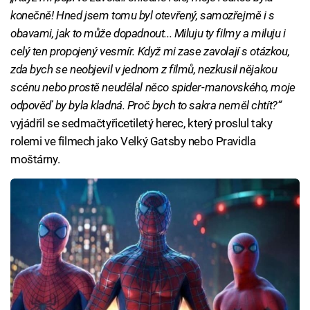
konečně! Hned jsem tomu byl otevřený, samozřejmě i s
obavami, jak to může dopadnout... Miluju ty filmy a miluju i
celý ten propojený vesmír. Když mi zase zavolají s otázkou,
zda bych se neobjevil v jednom z filmů, nezkusil nějakou
scénu nebo prostě neudělal něco spider-manovského, moje
odpověď by byla kladná. Proč bych to sakra neměl chtít?“
vyjádřil se sedmačtyřicetiletý herec, který proslul taky
rolemi ve filmech jako Velký Gatsby nebo Pravidla
moštárny.