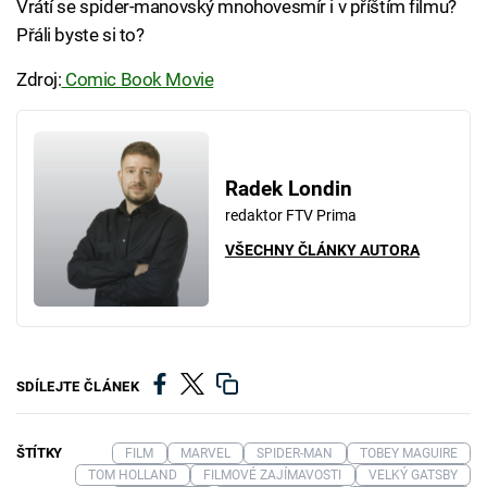
Vrátí se spider-manovský mnohovesmír i v příštím filmu?
Přáli byste si to?
Zdroj:
Comic Book Movie
Radek Londin
redaktor FTV Prima
VŠECHNY ČLÁNKY AUTORA
SDÍLEJTE ČLÁNEK
ŠTÍTKY
FILM
MARVEL
SPIDER-MAN
TOBEY MAGUIRE
TOM HOLLAND
FILMOVÉ ZAJÍMAVOSTI
VELKÝ GATSBY