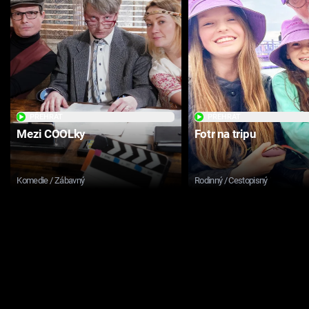
PŘEHRÁT
PŘEHRÁT
Mezi COOLky
Fotr na tripu
Komedie / Zábavný
Rodinný / Cestopisný