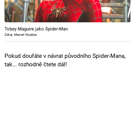
Cool Esport
Pořady
Tobey Maguire jako Spider-Man
TV Program
Zdroj: Marvel Studios
Sledujte prima+
Pokud doufáte v návrat původního Spider-Mana,
tak... rozhodně čtete dál!
Přihlášení
Sledujte nás