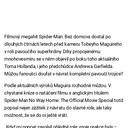
Filmový megahit Spider-Man: Bez domova dostal po
dlouhých čtrnácti letech před kameru Tobeyho Maguireho
v roli pavoučího superhrdiny. Díky propojenému
mnohovesmíru se v něm objevil po boku toho aktuálního
Toma Hollanda, i jeho předchůdce Andrewa Garfielda.
Můžou fanoušci doufat v návrat kompletní pavoučí trojice?
Podle aktuálních výroků Maguira rozhodně můžou. V
chystané knize o natáčení filmu s anglickým titulem
Spider-Man No Way Home: The Official Movie Special totiž
popsal nejen zážitek z návratu do slavné role, ale taky
možnost, že se do ní ještě vrátí.
„Když mi poprvé zavolali ohledně role, moje reakce byla –