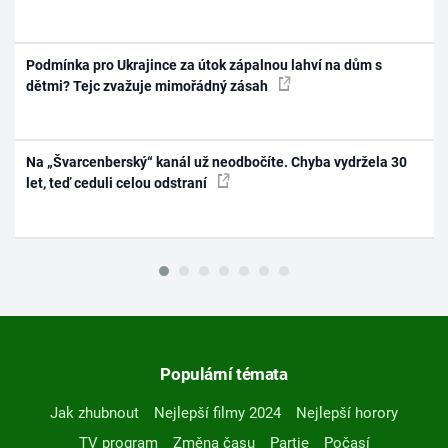
Podmínka pro Ukrajince za útok zápalnou lahví na dům s
dětmi? Tejc zvažuje mimořádný zásah
Na „Švarcenberský“ kanál už neodbočíte. Chyba vydržela 30
let, teď ceduli celou odstraní
Populární témata
Jak zhubnout
Nejlepší filmy 2024
Nejlepší horory
TV program
Změna času
Partie
Počasí