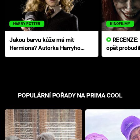
HARRY POTTER
KINOFILMY
Jakou barvu kůže má mít
RECENZE: Smrtelné zlo se
Hermiona? Autorka Harryho
opět probudi
Pottera přišla s ráznou
přichází s n
odpovědí
hororovou n
POPULÁRNÍ POŘADY NA PRIMA COOL