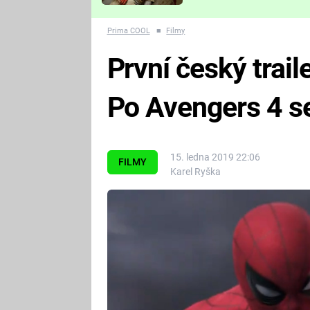
Které děsivé pecky vám
nejvíc zvednou tep?
Prima COOL
■
Filmy
První český trai
Po Avengers 4 s
15. ledna 2019 22:06
FILMY
Karel Ryška