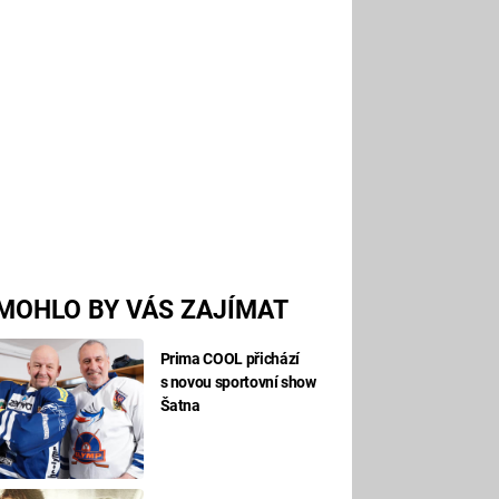
MOHLO BY VÁS ZAJÍMAT
Prima COOL přichází
s novou sportovní show
Šatna