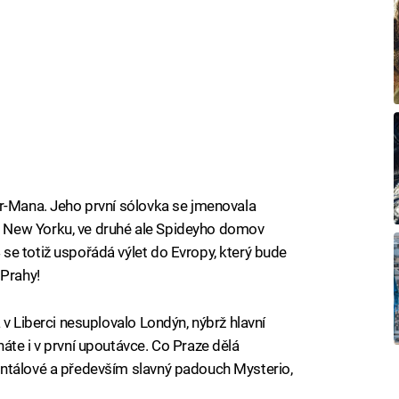
er-Mana. Jeho první sólovka se jmenovala
 New Yorku, ve druhé ale Spideyho domov
e totiž uspořádá výlet do Evropy, který bude
 Prahy!
 v Liberci nesuplovalo Londýn, nýbrž hlavní
áte i v první upoutávce. Co Praze dělá
ntálové a především slavný padouch Mysterio,