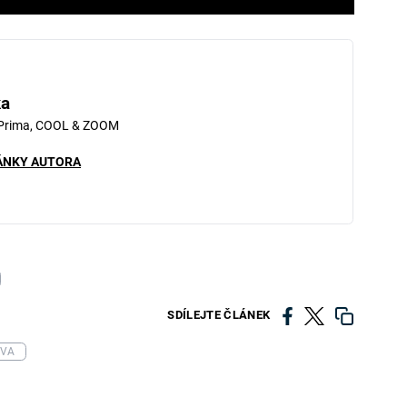
ka
 Prima, COOL & ZOOM
ÁNKY AUTORA
SDÍLEJTE ČLÁNEK
OVA