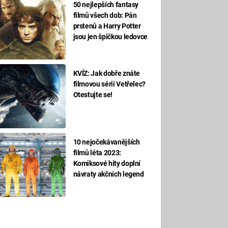
50 nejlepších fantasy
filmů všech dob: Pán
prstenů a Harry Potter
jsou jen špičkou ledovce
KVÍZ: Jak dobře znáte
filmovou sérii Vetřelec?
Otestujte se!
10 nejočekávanějších
filmů léta 2023:
Komiksové hity doplní
návraty akčních legend