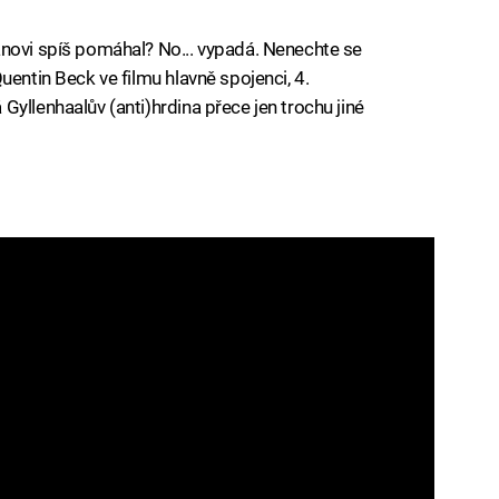
anovi spíš pomáhal? No... vypadá. Nenechte se
uentin Beck ve filmu hlavně spojenci, 4.
yllenhaalův (anti)hrdina přece jen trochu jiné