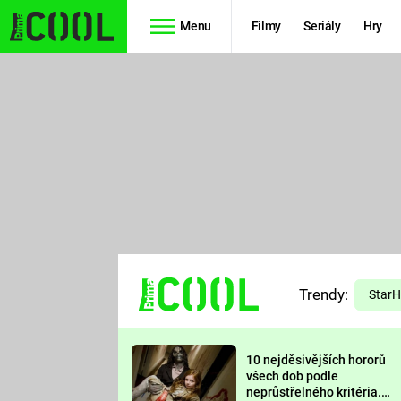
Menu
Filmy
Seriály
Hry
Seriály
Filmy
SIMPSONOVI
STAR WARS
HVĚZDNÁ
AVENGERS
BRÁNA
RYCHLE A
TEORIE
ZBĚSILE 10
Trendy:
VELKÉHO
Star
PREDÁTOR
TŘESKU
10 nejděsivějších hororů
FUTURAMA
všech dob podle
neprůstřelného kritéria.