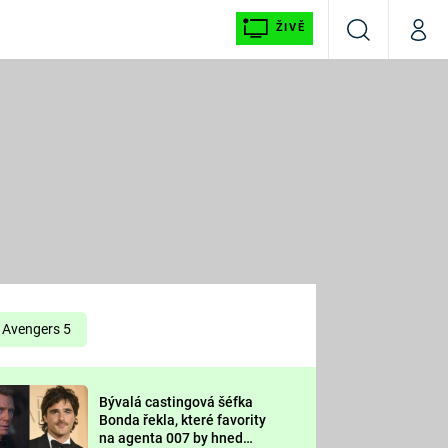
ŽIVĚ
Vyhledávání
Můj p
Prima+
É
CNN Prima NEWS
E
Prima FRESH
ŠÍ
Prima LIVING
E
Prima Ženy
Avengers 5
Prima LAJK
Bývalá castingová šéfka
OOL
Bonda řekla, které favority
Sledujte nás
na agenta 007 by hned