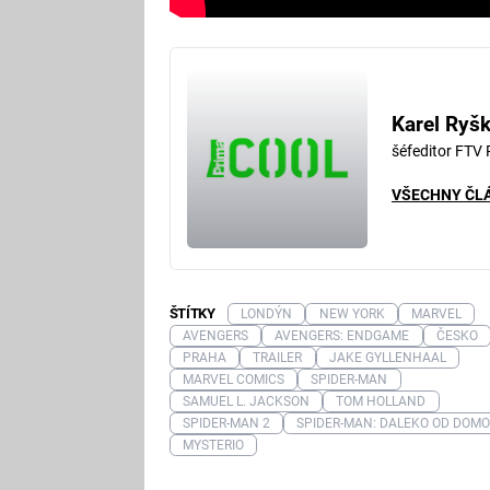
Karel Ryš
šéfeditor FTV
VŠECHNY ČL
ŠTÍTKY
LONDÝN
NEW YORK
MARVEL
AVENGERS
AVENGERS: ENDGAME
ČESKO
PRAHA
TRAILER
JAKE GYLLENHAAL
MARVEL COMICS
SPIDER-MAN
SAMUEL L. JACKSON
TOM HOLLAND
SPIDER-MAN 2
SPIDER-MAN: DALEKO OD DOM
MYSTERIO