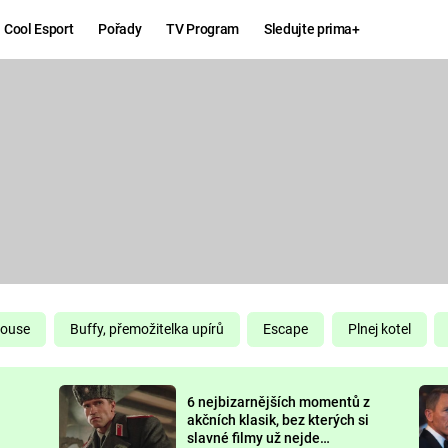
Cool Esport
Pořady
TV Program
Sledujte prima+
Hry
Zábava
MAFIA
ZÁBAVN
GALERI
GTA 6
NEJLEP
KINGDOM
KOMEDI
COME:
DELIVERANCE
CHUCK
House
Buffy, přemožitelka upírů
Escape
Plnej kotel
NORRIS
ESPORT
6 nejbizarnějších momentů z
DEADP
akčních klasik, bez kterých si
slavné filmy už nejde