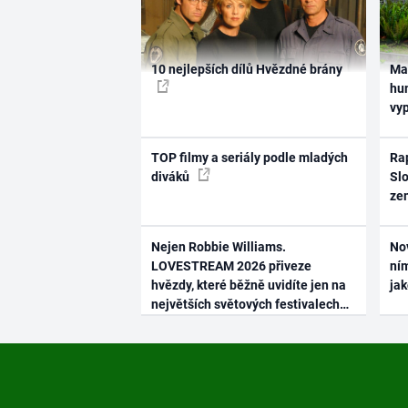
10 nejlepších dílů Hvězdné brány
Ma
hum
vy
TOP filmy a seriály podle mladých
Rap
diváků
Slo
ze
Nejen Robbie Williams.
No
LOVESTREAM 2026 přiveze
ním
hvězdy, které běžně uvidíte jen na
ja
největších světových festivalech