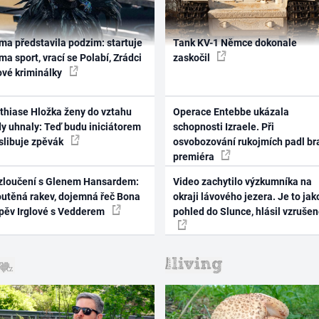
ma představila podzim: startuje
Tank KV-1 Němce dokonale
ma sport, vrací se Polabí, Zrádci
zaskočil
ové kriminálky
thiase Hložka ženy do vztahu
Operace Entebbe ukázala
dy uhnaly: Teď budu iniciátorem
schopnosti Izraele. Při
 slibuje zpěvák
osvobozování rukojmích padl br
premiéra
zloučení s Glenem Hansardem:
Video zachytilo výzkumníka na
outěná rakev, dojemná řeč Bona
okraji lávového jezera. Je to jak
zpěv Irglové s Vedderem
pohled do Slunce, hlásil vzruše