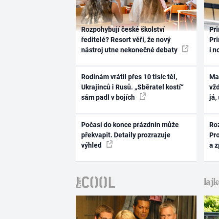
Rozpohybují české školství
Pri
ředitelé? Resort věří, že nový
Pri
nástroj utne nekonečné debaty
i n
Rodinám vrátil přes 10 tisíc těl,
Ma
Ukrajinců i Rusů. „Sběratel kostí“
vž
sám padl v bojích
já,
Počasí do konce prázdnin může
Ro
překvapit. Detaily prozrazuje
Pr
výhled
a 