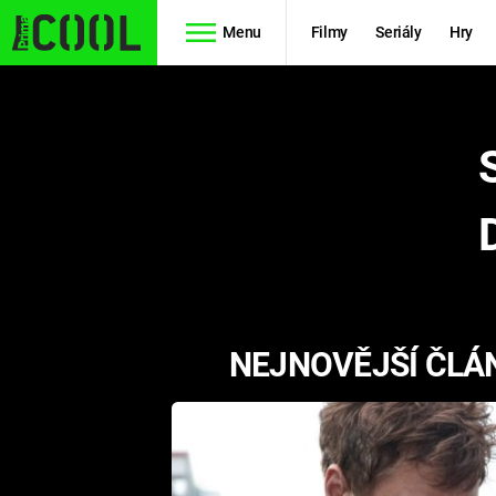
Menu
Filmy
Seriály
Hry
Seriály
Filmy
SIMPSONOVI
STAR WARS
HVĚZDNÁ
AVENGERS
BRÁNA
RYCHLE A
TEORIE
ZBĚSILE 10
NEJNOVĚJŠÍ ČLÁN
VELKÉHO
PREDÁTOR
TŘESKU
FUTURAMA