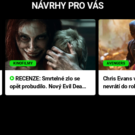
NÁVRHY PRO VÁS
KINOFILMY
AVENGERS
RECENZE: Smrtelné zlo se
Chris Evans v
opět probudilo. Nový Evil Dead
nevrátí do ro
přichází s neodolatelnou
Ameriky
hororovou nabídkou