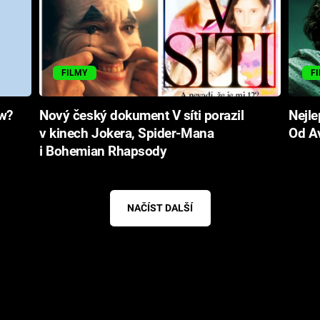
FILMY
F
ow?
Nový český dokument V síti porazil
Nejle
v kinech Jokera, Spider-Mana
Od Av
i Bohemian Rhapsody
NAČÍST DALŠÍ