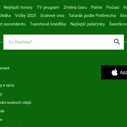
Nejlepší horory
TV program
Změna času
Partie
Počasí
K
Dědka
Volby 2025
Svařené víno
Tatarák podle Pohlreicha
Alo
t ascendentu
Tvarohové knedlíky
Nejlepší palačinky
Švestkov
ement
App
y a výzvy
ty
vání osobních údajů
ěda
ce