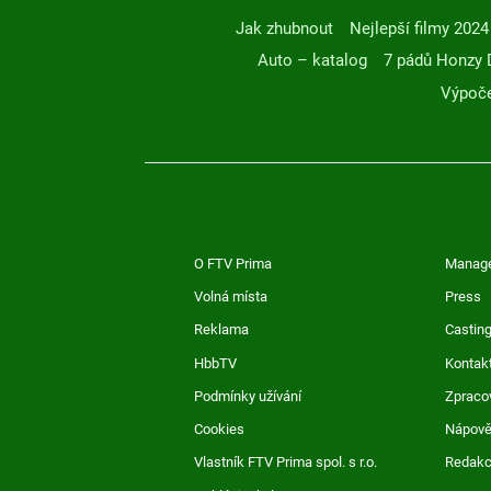
Jak zhubnout
Nejlepší filmy 2024
Auto – katalog
7 pádů Honzy 
Výpoče
O FTV Prima
Manag
Volná místa
Press
Reklama
Casting
HbbTV
Kontak
Podmínky užívání
Zpraco
Cookies
Nápov
Vlastník FTV Prima spol. s r.o.
Redak