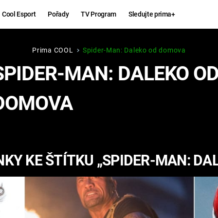
Cool Esport
Pořady
TV Program
Sledujte prima+
Prima COOL
Spider-Man: Daleko od domova
Hry
Zábava
SPIDER-MAN: DALEKO O
MAFIA
ZÁBAVN
DOMOVA
GALERI
GTA 6
NEJLEP
KINGDOM
KOMEDI
COME:
KY KE ŠTÍTKU „SPIDER-MAN: D
DELIVERANCE
CHUCK
NORRIS
ESPORT
DEADP