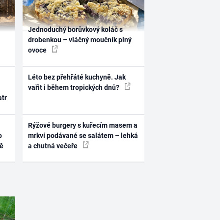
Jednoduchý borůvkový koláč s
drobenkou – vláčný moučník plný
ovoce
Léto bez přehřáté kuchyně. Jak
vařit i během tropických dnů?
atr
Rýžové burgery s kuřecím masem a
o
mrkví podávané se salátem – lehká
ně
a chutná večeře