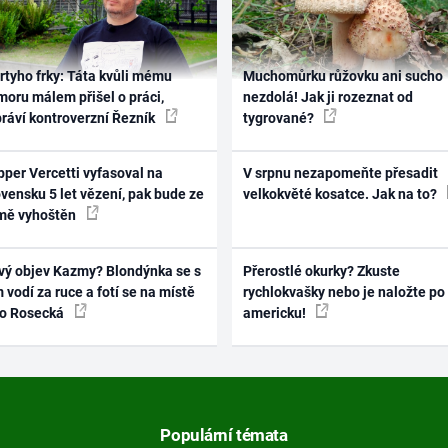
rtyho frky: Táta kvůli mému
Muchomůrku růžovku ani sucho
oru málem přišel o práci,
nezdolá! Jak ji rozeznat od
práví kontroverzní Řezník
tygrované?
per Vercetti vyfasoval na
V srpnu nezapomeňte přesadit
vensku 5 let vězení, pak bude ze
velkokvěté kosatce. Jak na to?
mě vyhoštěn
vý objev Kazmy? Blondýnka se s
Přerostlé okurky? Zkuste
 vodí za ruce a fotí se na místě
rychlokvašky nebo je naložte po
ko Rosecká
americku!
Populární témata