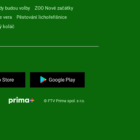
dy budou volby
ZOO Nové začátky
e vera
Pěstování lichořeřišnice
ý koláč
 Store
Google Play
© FTV Prima spol. s r.o.