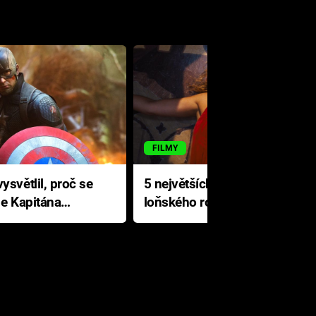
FILMY
ysvětlil, proč se
5 největších propadáků
le Kapitána
loňského roku: Disney na
jediné katastrofě prodělal 200
milionů dolarů