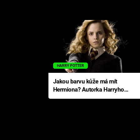
HARRY POTTER
Jakou barvu kůže má mít
Hermiona? Autorka Harryho
Pottera přišla s ráznou
odpovědí