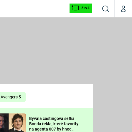
ŽIVĚ
Vyhledávání
Můj p
Prima+
É
CNN Prima NEWS
E
Prima FRESH
ŠÍ
Prima LIVING
E
Prima Ženy
Avengers 5
Prima LAJK
Bývalá castingová šéfka
OOL
Bonda řekla, které favority
Sledujte nás
na agenta 007 by hned