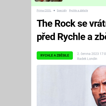
Které děsivé pecky vám
nejvíc zvednou tep?
Prima COOL
■
Speciály
Rychle a zběsile
The Rock se vrát
před Rychle a zb
2. června 2023 17:
RYCHLE A ZBĚSILE
Radek Londin