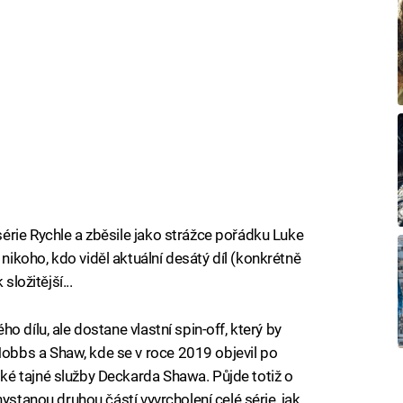
rie Rychle a zběsile jako strážce pořádku Luke
koho, kdo viděl aktuální desátý díl (konkrétně
složitější...
 dílu, ale dostane vlastní spin-off, který by
bbs a Shaw, kde se v roce 2019 objevil po
é tajné služby Deckarda Shawa. Půjde totiž o
ystanou druhou částí vyvrcholení celé série, jak