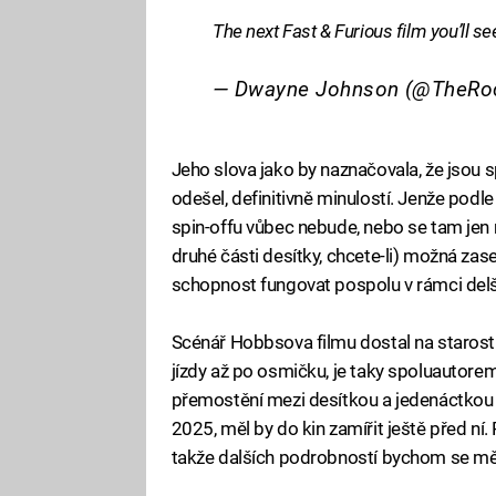
The next Fast & Furious film you’ll s
— Dwayne Johnson (@TheRo
Jeho slova jako by naznačovala, že jsou s
odešel, definitivně minulostí. Jenže podl
spin-offu vůbec nebude, nebo se tam jen 
druhé části desítky, chcete-li) možná za
schopnost fungovat pospolu v rámci delš
Scénář Hobbsova filmu dostal na starost 
jízdy až po osmičku, je taky spoluautor
přemostění mezi desítkou a jedenáctkou 
2025, měl by do kin zamířit ještě před ní.
takže dalších podrobností bychom se měl