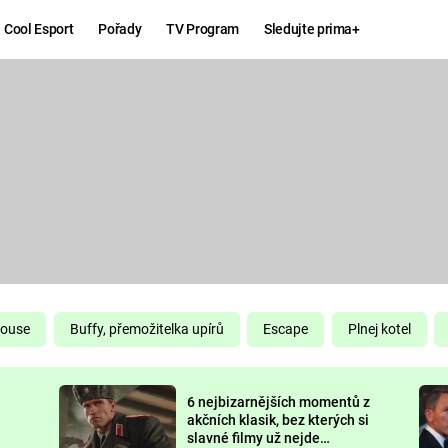
Cool Esport
Pořady
TV Program
Sledujte prima+
Hry
Zábava
MAFIA
ZÁBAVN
GALERI
GTA 6
NEJLEP
KINGDOM
KOMEDI
COME:
DELIVERANCE
CHUCK
House
Buffy, přemožitelka upírů
Escape
Plnej kotel
NORRIS
ESPORT
6 nejbizarnějších momentů z
DEADP
akčních klasik, bez kterých si
slavné filmy už nejde