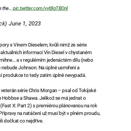
ee the…
pic.twitter.com/vvtBgTBOnl
ck)
June 1, 2023
pory s Vinem Dieselem, kvůli nimž ze série
e aktuálních informací Vin Diesel v chystaném
mihne... a v regulérním jedenáctém dílu (nebo
se nebude Johnson. Na úplné usmíření a
í produkce to tedy zatím úplně nevypadá.
veterán série Chris Morgan – psal od Tokijské
em Hobbse a Shawa. Jelikož se má jednat o
(Fast X: Part 2) s premiérou plánovanou na rok
 Přípravy na natáčení už musí být v plném proudu,
i dočkat co nejdříve.