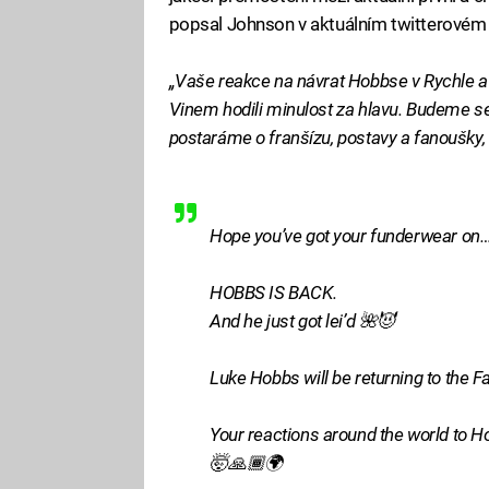
popsal Johnson v aktuálním twitterovém 
„Vaše reakce na návrat Hobbse v Rychle a z
Vinem hodili minulost za hlavu. Budeme s
postaráme o franšízu, postavy a fanoušky, 
Hope you’ve got your funderwear on
HOBBS IS BACK.
And he just got lei’d 🌺😈
Luke Hobbs will be returning to the F
Your reactions around the world to H
🤯🙏🏾🌍