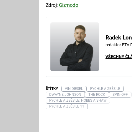
Zdroj:
Gizmodo
Fa
Radek Lon
redaktor FTV 
VŠECHNY ČL
ŠTÍTKY
VIN DIESEL
RYCHLE A ZBĚSILE
DWAYNE JOHNSON
THE ROCK
SPIN-OFF
RYCHLE A ZBĚSILE: HOBBS A SHAW
RYCHLE A ZBĚSILE 11