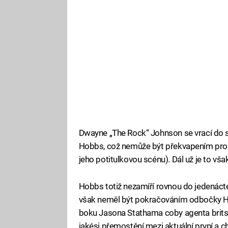
Dwayne „The Rock“ Johnson se vrací do sé
Hobbs, což nemůže být překvapením pro ni
jeho potitulkovou scénu). Dál už je to však 
Hobbs totiž nezamíří rovnou do jedenáctého
však neměl být pokračováním odbočky Ho
boku Jasona Stathama coby agenta britsk
jakési přemostění mezi aktuální první a ch