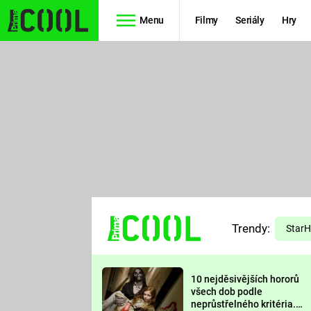
Menu
Filmy
Seriály
Hry
Seriály
Filmy
SIMPSONOVI
STAR WARS
HVĚZDNÁ
AVENGERS
BRÁNA
RYCHLE A
TEORIE
ZBĚSILE 10
Trendy:
VELKÉHO
Star
PREDÁTOR
TŘESKU
10 nejděsivějších hororů
FUTURAMA
všech dob podle
neprůstřelného kritéria.