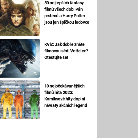
50 nejlepších fantasy
filmů všech dob: Pán
prstenů a Harry Potter
jsou jen špičkou ledovce
KVÍZ: Jak dobře znáte
filmovou sérii Vetřelec?
Otestujte se!
10 nejočekávanějších
filmů léta 2023:
Komiksové hity doplní
návraty akčních legend