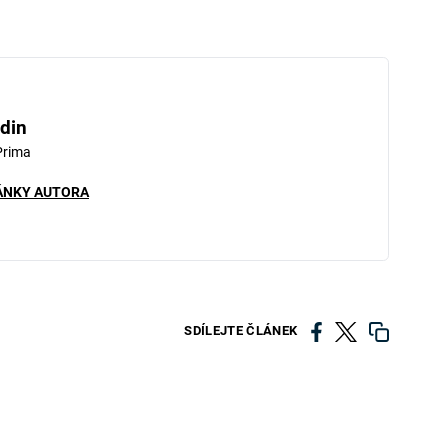
iled to fetch
din
Prima
ÁNKY AUTORA
SDÍLEJTE ČLÁNEK