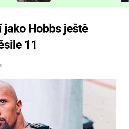
představit
í jako Hobbs ještě
ěsile 11
00