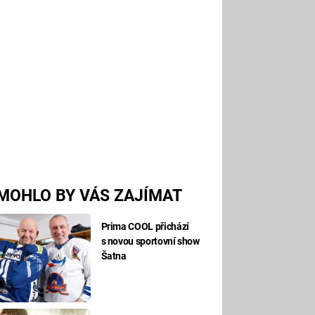
MOHLO BY VÁS ZAJÍMAT
Prima COOL přichází
s novou sportovní show
Šatna