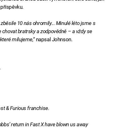
příspěvku.
běsile 10 nás ohromily... Minulé léto jsme s
e chovat bratrsky a zodpovědně – a vždy se
které milujeme,“
napsal Johnson.
…
ast & Furious franchise.
obbs’ return in Fast X have blown us away