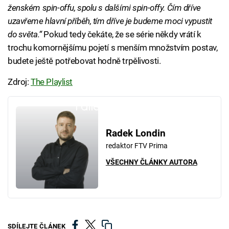
ženském spin-offu, spolu s dalšími spin-offy. Čím dříve
uzavřeme hlavní příběh, tím dříve je budeme moci vypustit
do světa.“
Pokud tedy čekáte, že se série někdy vrátí k
trochu komornějšímu pojetí s menším množstvím postav,
budete ještě potřebovat hodně trpělivosti.
Zdroj:
The Playlist
Failed to fetch
Radek Londin
redaktor FTV Prima
VŠECHNY ČLÁNKY AUTORA
SDÍLEJTE ČLÁNEK