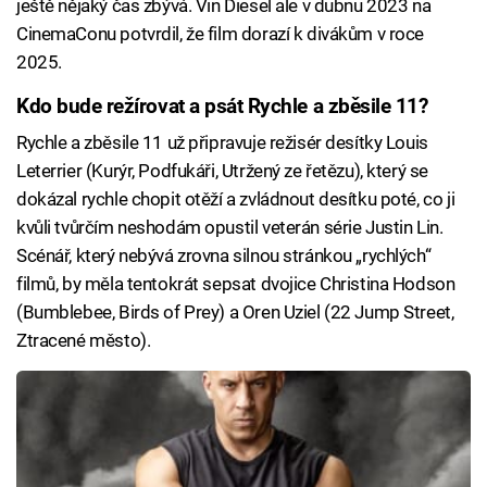
ještě nějaký čas zbývá. Vin Diesel ale v dubnu 2023 na
CinemaConu potvrdil, že film dorazí k divákům v roce
2025.
Kdo bude režírovat a psát Rychle a zběsile 11?
Rychle a zběsile 11 už připravuje režisér desítky Louis
Leterrier (Kurýr, Podfukáři, Utržený ze řetězu), který se
dokázal rychle chopit otěží a zvládnout desítku poté, co ji
kvůli tvůrčím neshodám opustil veterán série Justin Lin.
Scénář, který nebývá zrovna silnou stránkou „rychlých“
filmů, by měla tentokrát sepsat dvojice Christina Hodson
(Bumblebee, Birds of Prey) a Oren Uziel (22 Jump Street,
Ztracené město).