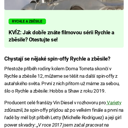
RYCHLE A ZBĚSILE
KVÍZ: Jak dobře znáte filmovou sérii Rychle a
zběsile? Otestujte se!
Chystají se nějaké spin-offy Rychle a zběsile?
Přestože příběh rodiny kolem Doma Torreta skončí v
Rychle a zběsile 12, můžeme se těšit na další spin-offy z
autařského světa. První z nich přitom už máme za sebou,
šlo o Rychle a zběsile: Hobbs a Shaw z roku 2019.
Producent celé franšízy Vin Diesel v rozhovoru pro
Variety
zdůraznil, že spin-offy přijdou až po velkém finále a první na
řadě by měl být příběh Letty (Michelle Rodriguez) a její girl
power skvadry:
„V roce 2017 jsem začal pracovat na