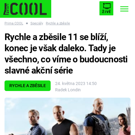
ŽIVĚ
Prima COOL
■
Speciály
Rychle a zběsile
STARHOUSE
BUFFY, PŘEMOŽITELKA UPÍRŮ
Trendy:
Rychle a zběsile 11 se blíží,
ESCAPE
PLNEJ KOTEL
AVENGERS 5
konec je však daleko. Tady je
všechno, co víme o budoucnosti
slavné akční série
Témata
24. května 2023 14:50
RYCHLE A ZBĚSILE
Radek Londin
Filmy
Seriály
Hry