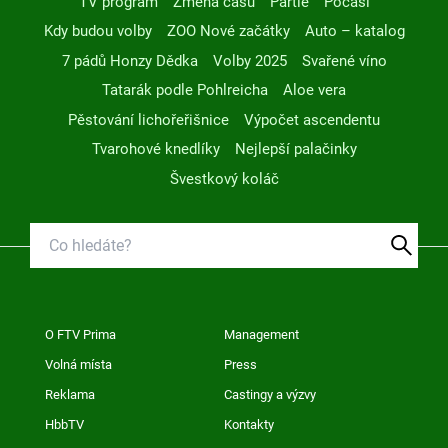
TV program
Změna času
Partie
Počasí
Kdy budou volby
ZOO Nové začátky
Auto – katalog
7 pádů Honzy Dědka
Volby 2025
Svařené víno
Tatarák podle Pohlreicha
Aloe vera
Pěstování lichořeřišnice
Výpočet ascendentu
Tvarohové knedlíky
Nejlepší palačinky
Švestkový koláč
O FTV Prima
Management
Volná místa
Press
Reklama
Castingy a výzvy
HbbTV
Kontakty