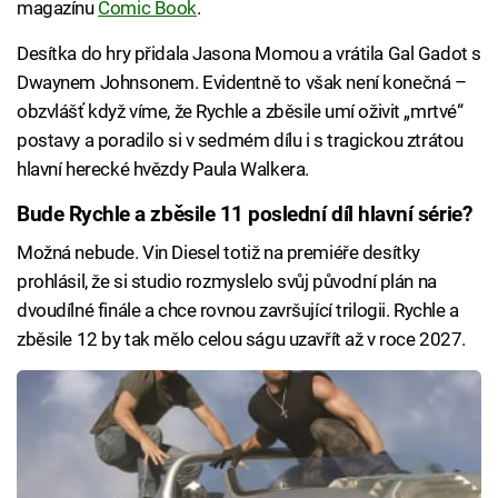
magazínu
Comic Book
.
Desítka do hry přidala Jasona Momou a vrátila Gal Gadot s
Dwaynem Johnsonem. Evidentně to však není konečná –
obzvlášť když víme, že Rychle a zběsile umí oživit „mrtvé“
postavy a poradilo si v sedmém dílu i s tragickou ztrátou
hlavní herecké hvězdy Paula Walkera.
Bude Rychle a zběsile 11 poslední díl hlavní série?
Možná nebude. Vin Diesel totiž na premiéře desítky
prohlásil, že si studio rozmyslelo svůj původní plán na
dvoudílné finále a chce rovnou završující trilogii. Rychle a
zběsile 12 by tak mělo celou ságu uzavřít až v roce 2027.