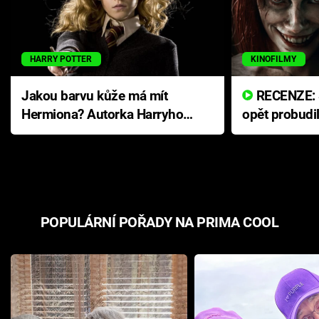
HARRY POTTER
KINOFILMY
Jakou barvu kůže má mít
RECENZE: Smrtelné zlo se
Hermiona? Autorka Harryho
opět probudi
Pottera přišla s ráznou
přichází s n
odpovědí
hororovou n
POPULÁRNÍ POŘADY NA PRIMA COOL