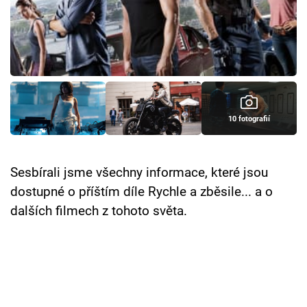
Cool Esport
Pořady
TV Program
Sledujte prima+
10 fotografií
Přihlášení
Sesbírali jsme všechny informace, které jsou
dostupné o příštím díle Rychle a zběsile... a o
Sledujte nás
dalších filmech z tohoto světa.