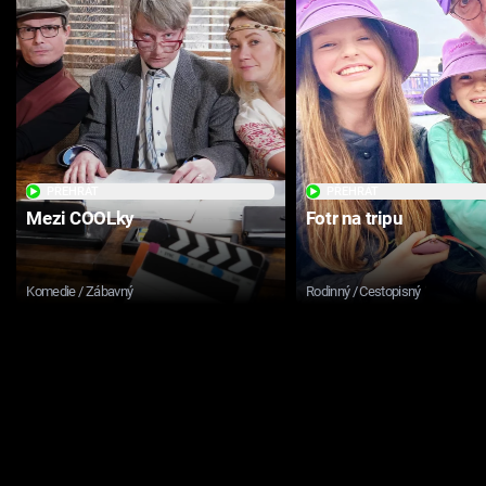
PŘEHRÁT
PŘEHRÁT
Mezi COOLky
Fotr na tripu
Komedie / Zábavný
Rodinný / Cestopisný