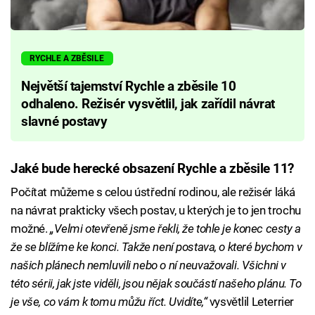
RYCHLE A ZBĚSILE
Největší tajemství Rychle a zběsile 10
odhaleno. Režisér vysvětlil, jak zařídil návrat
slavné postavy
Jaké bude herecké obsazení Rychle a zběsile 11?
Počítat můžeme s celou ústřední rodinou, ale režisér láká
na návrat prakticky všech postav, u kterých je to jen trochu
možné.
„Velmi otevřeně jsme řekli, že tohle je konec cesty a
že se blížíme ke konci. Takže není postava, o které bychom v
našich plánech nemluvili nebo o ní neuvažovali. Všichni v
této sérii, jak jste viděli, jsou nějak součástí našeho plánu. To
je vše, co vám k tomu můžu říct. Uvidíte,“
vysvětlil Leterrier