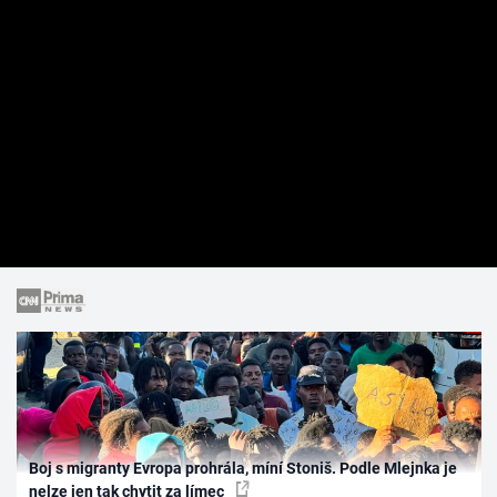
Boj s migranty Evropa prohrála, míní Stoniš. Podle Mlejnka je
nelze jen tak chytit za límec