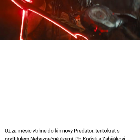
Cool Esport
Nejnovější celovečerní film s Predátorem bude
plný obrovských monster.
Pořady
TV Program
Sledujte prima+
Přihlášení
Sledujte nás
Už za měsíc vtrhne do kin nový Predátor, tentokrát s
podtitulem Nebezpečné území. Po Kořisti a Zabijákovi