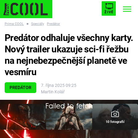
ŽIVĚ
Prima COOL
■
Speciály
Predátor
STARHOUSE
BUFFY, PŘEMOŽITELKA UPÍRŮ
Trendy:
Predátor odhaluje všechny karty.
ESCAPE
PLNEJ KOTEL
AVENGERS 5
Nový trailer ukazuje sci-fi řežbu
na nejnebezpečnější planetě ve
vesmíru
Témata
7. října 2025 09:25
PREDÁTOR
Martin Kolář
Filmy
Failed to fetch
Seriály
10 fotografií
Hry