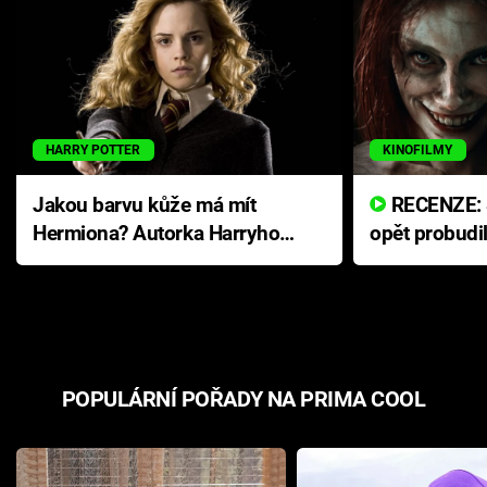
HARRY POTTER
KINOFILMY
Jakou barvu kůže má mít
RECENZE: Smrtelné zlo se
Hermiona? Autorka Harryho
opět probudi
Pottera přišla s ráznou
přichází s n
odpovědí
hororovou n
POPULÁRNÍ POŘADY NA PRIMA COOL