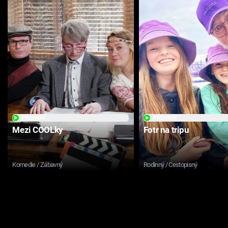
PŘEHRÁT
PŘEHRÁT
Mezi COOLky
Fotr na tripu
Komedie / Zábavný
Rodinný / Cestopisný