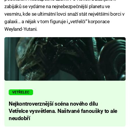
zabijáků se vydáme na nejnebezpečnější planetu ve
vesmíru, kde se ultimátní lovci snaží stát největšími borci v
galaxii... a nějak v tom figuruje i
„
vetřelčí
“
korporace
Weyland-Yutani.
VETŘELEC
Nejkontroverznější scéna nového dílu
Vetřelce vysvětlena. Naštvané fanoušky to ale
neudobří