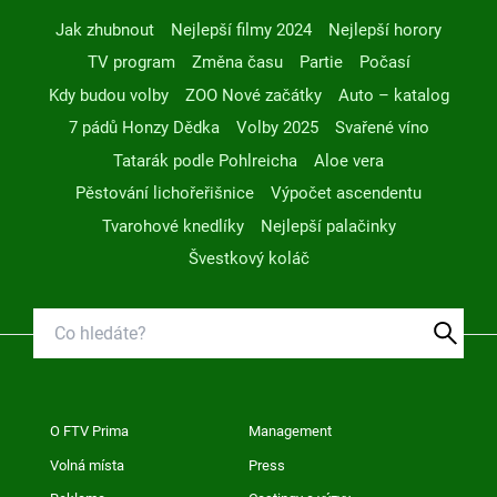
Jak zhubnout
Nejlepší filmy 2024
Nejlepší horory
TV program
Změna času
Partie
Počasí
Kdy budou volby
ZOO Nové začátky
Auto – katalog
7 pádů Honzy Dědka
Volby 2025
Svařené víno
Tatarák podle Pohlreicha
Aloe vera
Pěstování lichořeřišnice
Výpočet ascendentu
Tvarohové knedlíky
Nejlepší palačinky
Švestkový koláč
O FTV Prima
Management
Volná místa
Press