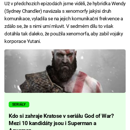
Už v předchozích epizodách jsme viděli, že hybridka Wendy
(Sydney Chandler) navázala s xenomorfy jakýsi druh
komunikace, vyladila se na jejich komunikační frekvence a
zdálo se, že s nimi umí mluvit. V sedmém dílu to však
dotáhla tak daleko, že použila xenomorfa, aby zabil vojáky
korporace Yutani.
SERIÁLY
Kdo si zahraje Kratose v seriálu God of War?
Mezi 10 kandidáty jsou i Superman a