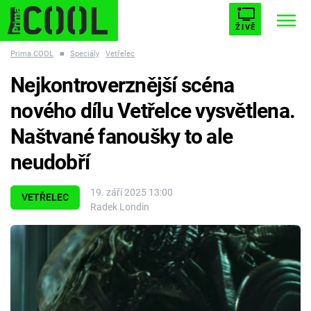
ŽIVĚ
Prima COOL
■
Speciály
Vetřelec
STARHOUSE
BUFFY, PŘEMOŽITELKA UPÍRŮ
Trendy:
Nejkontroverznější scéna
ESCAPE
PLNEJ KOTEL
AVENGERS 5
nového dílu Vetřelce vysvětlena.
Naštvané fanoušky to ale
neudobří
Témata
19. září 2025 13:00
VETŘELEC
Radek Londin
Filmy
Seriály
Hry