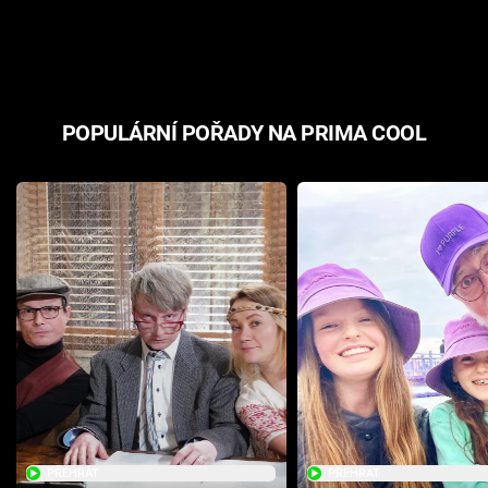
odpovědí
hororovou n
POPULÁRNÍ POŘADY NA PRIMA COOL
PŘEHRÁT
PŘEHRÁT