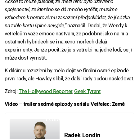
Ačkoli to může působit, že mezi nimi bylo uzavřeno
spojenectví, ze kterého se dá mnoho vytěžit, musíme
vzhledem k hororovému zasazení předpokládat, že jí sázka
na tuhle kartu úplně nevyjde,“
naznačil. Dodal, že Wendy k
vetřelcům váže emoce naštvání, že podobně jako na ní a
ostatních hybridech se i na xenomorfech dělají
experimenty. Jenže pocit, že je s vetřelci na jedné lodi, se jí
může dost vymstít.
K dílčímu rozuzlení by mělo dojít ve finální osmé epizodě
první řady, ale Hawley slíbil, že další řady budou následovat.
Zdroj:
The Hollywood Reporter
,
Geek Tyrant
Video – trailer sedmé epizody seriálu Vetřelec: Země
Failed to fetch
Radek Londin