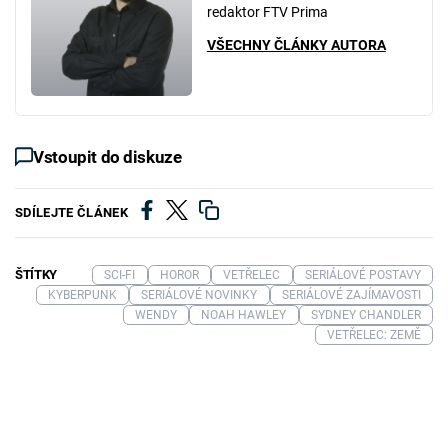
redaktor FTV Prima
VŠECHNY ČLÁNKY AUTORA
Vstoupit do diskuze
SDÍLEJTE ČLÁNEK
ŠTÍTKY
SCI-FI
HOROR
VETŘELEC
SERIÁLOVÉ POSTAVY
KYBERPUNK
SERIÁLOVÉ NOVINKY
SERIÁLOVÉ ZAJÍMAVOSTI
WENDY
NOAH HAWLEY
SYDNEY CHANDLER
VETŘELEC: ZEMĚ