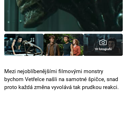
Cool Esport
Pořady
TV Program
Sledujte prima+
18 fotografií
Přihlášení
Mezi nejoblíbenějšími filmovými monstry
bychom Vetřelce našli na samotné špičce, snad
Sledujte nás
proto každá změna vyvolává tak prudkou reakci.