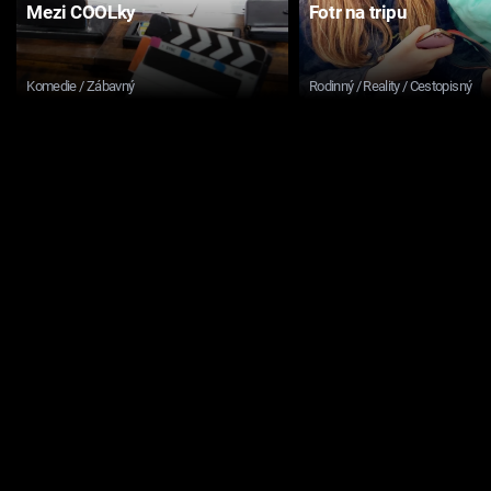
Mezi COOLky
Fotr na tripu
Komedie / Zábavný
Rodinný / Reality / Cestopisný