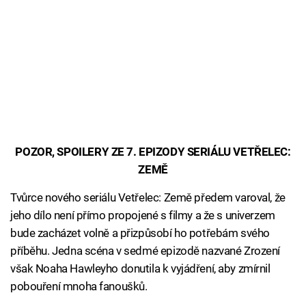
POZOR, SPOILERY ZE 7. EPIZODY SERIÁLU VETŘELEC:
ZEMĚ
Tvůrce nového seriálu Vetřelec: Země předem varoval, že
jeho dílo není přímo propojené s filmy a že s univerzem
bude zacházet volně a přizpůsobí ho potřebám svého
příběhu. Jedna scéna v sedmé epizodě nazvané Zrození
však Noaha Hawleyho donutila k vyjádření, aby zmírnil
pobouření mnoha fanoušků.