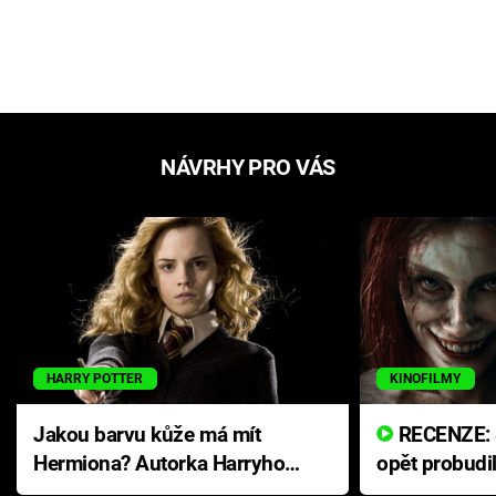
NÁVRHY PRO VÁS
HARRY POTTER
KINOFILMY
Jakou barvu kůže má mít
RECENZE: Smrtelné zlo se
Hermiona? Autorka Harryho
opět probudi
Pottera přišla s ráznou
přichází s n