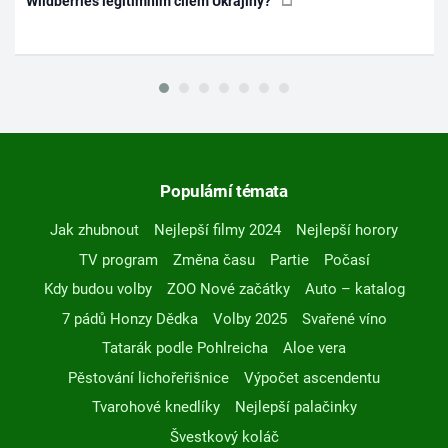
Wildberries legitimním cílem Ukrajiny?
Populární témata
Jak zhubnout
Nejlepší filmy 2024
Nejlepší horory
TV program
Změna času
Partie
Počasí
Kdy budou volby
ZOO Nové začátky
Auto – katalog
7 pádů Honzy Dědka
Volby 2025
Svařené víno
Tatarák podle Pohlreicha
Aloe vera
Pěstování lichořeřišnice
Výpočet ascendentu
Tvarohové knedlíky
Nejlepší palačinky
Švestkový koláč