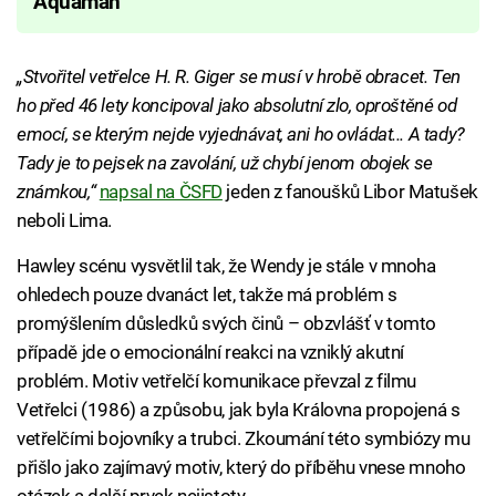
Aquaman
„Stvořitel vetřelce H. R. Giger se musí v hrobě obracet. Ten
ho před 46 lety koncipoval jako absolutní zlo, oproštěné od
emocí, se kterým nejde vyjednávat, ani ho ovládat... A tady?
Tady je to pejsek na zavolání, už chybí jenom obojek se
známkou,“
napsal na ČSFD
jeden z fanoušků Libor Matušek
neboli Lima.
Hawley scénu vysvětlil tak, že Wendy je stále v mnoha
ohledech pouze dvanáct let, takže má problém s
promýšlením důsledků svých činů – obzvlášť v tomto
případě jde o emocionální reakci na vzniklý akutní
problém. Motiv vetřelčí komunikace převzal z filmu
Vetřelci (1986) a způsobu, jak byla Královna propojená s
vetřelčími bojovníky a trubci. Zkoumání této symbiózy mu
přišlo jako zajímavý motiv, který do příběhu vnese mnoho
otázek a další prvek nejistoty.