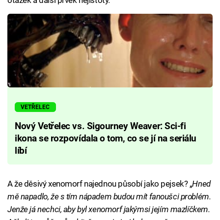
VETŘELEC
Nový Vetřelec vs. Sigourney Weaver: Sci-fi
ikona se rozpovídala o tom, co se jí na seriálu
líbí
A že děsivý xenomorf najednou působí jako pejsek? „
Hned
mě napadlo, že s tím nápadem budou mít fanoušci problém.
Jenže já nechci, aby byl xenomorf jakýmsi jejím mazlíčkem.