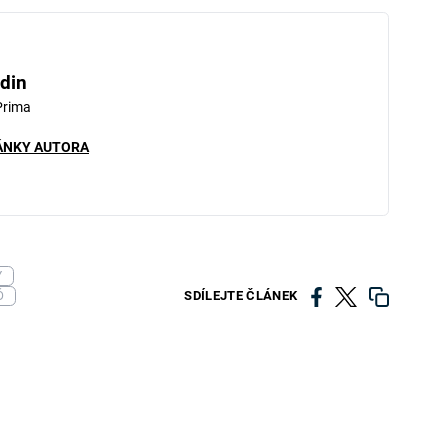
iled to fetch
din
Prima
ÁNKY AUTORA
Y
SDÍLEJTE ČLÁNEK
Ď