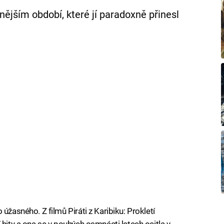
ějším období, které jí paradoxně přinesl
úžasného. Z filmů Piráti z Karibiku: Prokletí
 hity a ona se v pouhých osmnácti letech ocitla v