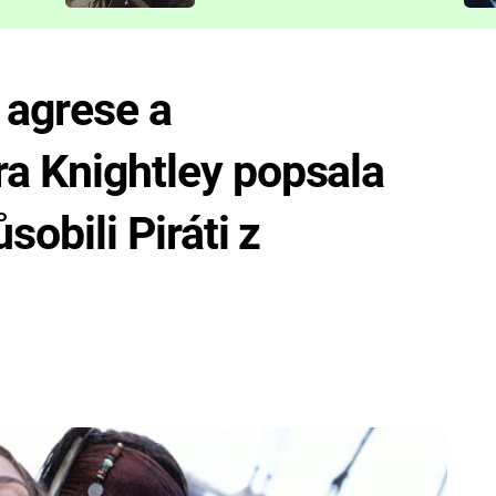
představit
 agrese a
ra Knightley popsala
ůsobili Piráti z