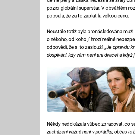
pozici globální superstar. V obsáhlém r
popsala, že za to zaplatila velkou cenu.
Neustále totiž byla pronásledována muži a
o někoho, od koho jí hrozí reálné nebezpeč
odpovědi, že si to zaslouží.
„Je opravdu kr
dospívání, kdy vám není ani dvacet a když
Někdy nedokázala vůbec zpracovat, co se 
zacházení vážně není v pořádku, občas to b