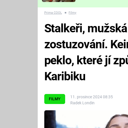
Které děsivé pecky vám
nejvíc zvednou tep?
Prima COOL
■
Filmy
Stalkeři, mužská
zostuzování. Kei
peklo, které jí zp
Karibiku
11. prosince 2024 08:35
FILMY
Radek Londin