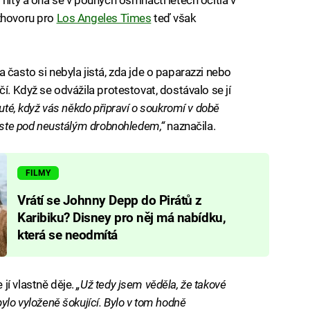
ozhovoru pro
Los Angeles Times
teď však
 často si nebyla jistá, zda jde o paparazzi nebo
í. Když se odvážila protestovat, dostávalo se jí
uté, když vás někdo připraví o soukromí v době
 jste pod neustálým drobnohledem,“
naznačila.
FILMY
Vrátí se Johnny Depp do Pirátů z
Karibiku? Disney pro něj má nabídku,
která se neodmítá
jí vlastně děje.
„Už tedy jsem věděla, že takové
ylo vyloženě šokující. Bylo v tom hodně