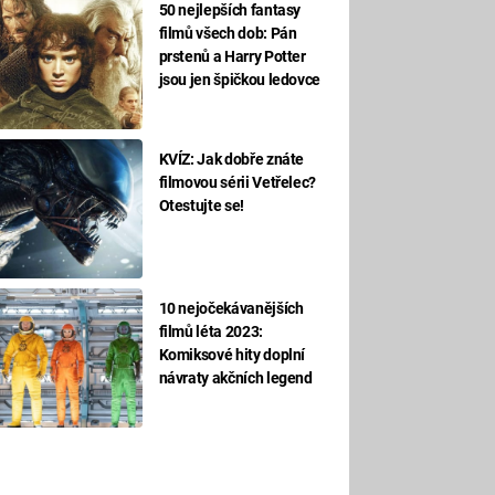
50 nejlepších fantasy
filmů všech dob: Pán
prstenů a Harry Potter
jsou jen špičkou ledovce
KVÍZ: Jak dobře znáte
filmovou sérii Vetřelec?
Otestujte se!
10 nejočekávanějších
filmů léta 2023:
Komiksové hity doplní
návraty akčních legend