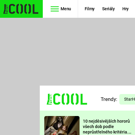
Menu
Filmy
Seriály
Hry
Seriály
Filmy
SIMPSONOVI
STAR WARS
HVĚZDNÁ
AVENGERS
BRÁNA
RYCHLE A
TEORIE
ZBĚSILE 10
Trendy:
VELKÉHO
Star
PREDÁTOR
TŘESKU
10 nejděsivějších hororů
FUTURAMA
všech dob podle
neprůstřelného kritéria.