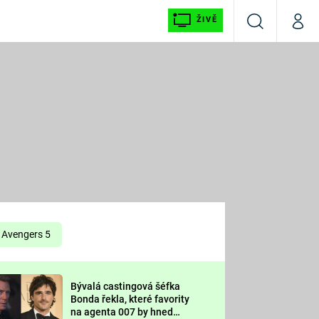
ŽIVĚ
Vyhledávání
Můj p
Prima+
É
CNN Prima NEWS
E
Prima FRESH
ŠÍ
Prima LIVING
E
Prima Ženy
Avengers 5
Prima LAJK
Bývalá castingová šéfka
OOL
Bonda řekla, které favority
Sledujte nás
na agenta 007 by hned