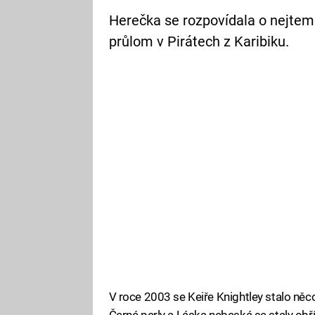
Herečka se rozpovídala o nejtemn
průlom v Pirátech z Karibiku.
V roce 2003 se Keiře Knightley stalo něco 
Černé perly a Láska nebeská se staly obří