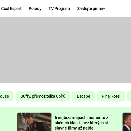
Cool Esport
Pořady
TV Program
Sledujte prima+
Hry
Zábava
MAFIA
ZÁBAVN
GALERI
GTA 6
NEJLEP
KINGDOM
KOMEDI
COME:
DELIVERANCE
CHUCK
House
Buffy, přemožitelka upírů
Escape
Plnej kotel
NORRIS
ESPORT
6 nejbizarnějších momentů z
DEADP
akčních klasik, bez kterých si
slavné filmy už nejde