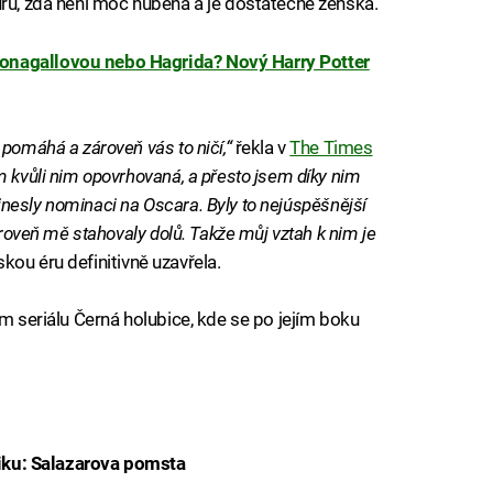
uru, zda není moc hubená a je dostatečně ženská.
nagallovou nebo Hagrida? Nový Harry Potter
 pomáhá a zároveň vás to ničí,“
řekla v
The Times
m kvůli nim opovrhovaná, a přesto jsem díky nim
přinesly nominaci na Oscara. Byly to nejúspěšnější
ároveň mě stahovaly dolů. Takže můj vztah k nim je
skou éru definitivně uzavřela.
ím seriálu Černá holubice, kde se po jejím boku
ibiku: Salazarova pomsta