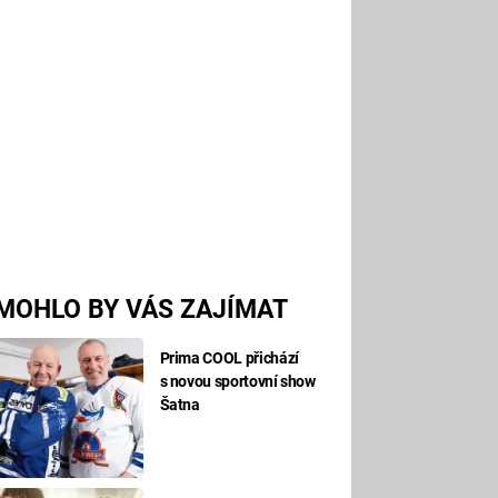
MOHLO BY VÁS ZAJÍMAT
Prima COOL přichází
s novou sportovní show
Šatna