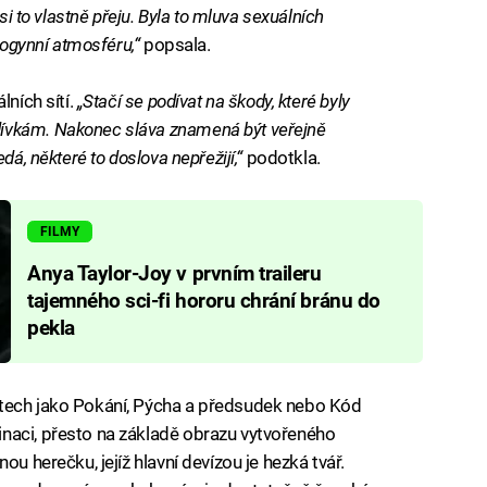
si to vlastně přeju. Byla to mluva sexuálních
sogynní atmosféru,“
popsala.
ních sítí.
„Stačí se podívat na škody, které byly
ívkám. Nakonec sláva znamená být veřejně
dá, některé to doslova nepřežijí,“
podotkla.
FILMY
Anya Taylor-Joy v prvním traileru
tajemného sci-fi hororu chrání bránu do
pekla
atech jako Pokání, Pýcha a předsudek nebo Kód
naci, přesto na základě obrazu vytvořeného
ou herečku, jejíž hlavní devízou je hezká tvář.