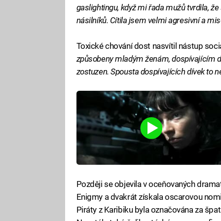
gaslightingu, když mi řada mužů tvrdila, že 
násilníků. Cítila jsem velmi agresivní a mi
Toxické chování dost nasvítil nástup sociál
způsobeny mladým ženám, dospívajícím d
zostuzen. Spousta dospívajících dívek to ne
Později se objevila v oceňovaných dram
Enigmy a dvakrát získala oscarovou nomi
Piráty z Karibiku byla označována za špatn