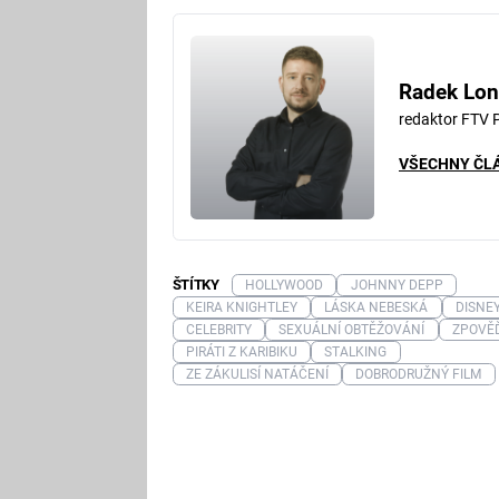
Fa
Radek Lon
redaktor FTV 
VŠECHNY ČL
ŠTÍTKY
HOLLYWOOD
JOHNNY DEPP
KEIRA KNIGHTLEY
LÁSKA NEBESKÁ
DISNE
CELEBRITY
SEXUÁLNÍ OBTĚŽOVÁNÍ
ZPOVĚ
PIRÁTI Z KARIBIKU
STALKING
ZE ZÁKULISÍ NATÁČENÍ
DOBRODRUŽNÝ FILM