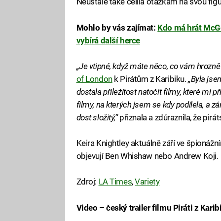
Neustále také čelila otázkám na svou fig
Mohlo by vás zajímat:
Kdo má hrát McGo
vybírá další herce
„Je vtipné, když máte něco, co vám hrozně
of London
k Pirátům z Karibiku.
„Byla jse
dostala příležitost natočit filmy, které mi 
filmy, na kterých jsem se kdy podílela, a z
dost složitý,“
přiznala a zdůraznila, že pirát
Keira Knightley aktuálně září ve špionážn
objevují Ben Whishaw nebo Andrew Koji.
Zdroj:
LA Times
,
Variety
Video – český trailer filmu Piráti z Kar