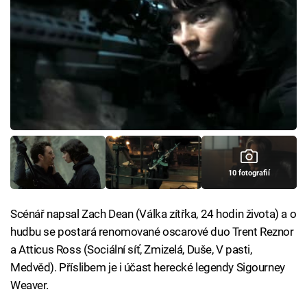
10 fotografií
Scénář napsal Zach Dean (Válka zítřka, 24 hodin života) a o
hudbu se postará renomované oscarové duo Trent Reznor
a Atticus Ross (Sociální síť, Zmizelá, Duše, V pasti,
Medvěd). Příslibem je i účast herecké legendy Sigourney
Weaver.