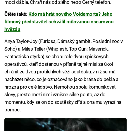
moci ďábla, Chraň nás od zlého nebo Černý telefon.
Čtěte také:
Kdo má hrát nového Voldemorta? Jeho
filmový představitel schválil milovanou oscarovou
hvězdu
Anya Taylor-Joy (Furiosa, Dámský gambit, Poslední noc v
Soho) a Miles Teller (Whiplash, Top Gun: Maverick,
Fantastická čtyřka) se chopí role dvou špičkových
operativců, kteří dostanou v přísně tajné misi za úkol
chránit ze dvou protilehlých věží soutěsku, v níž se má
nacházet něco, co je označováno jako brána do pekla a
hrozba pro celé lidstvo. Nemohou spolu komunikovat
slovy, přesto mezi nimi vznikne silné pouto, až do
momentu, kdy se on do soutěsky zřítí a ona mu vyrazí na
pomoc.