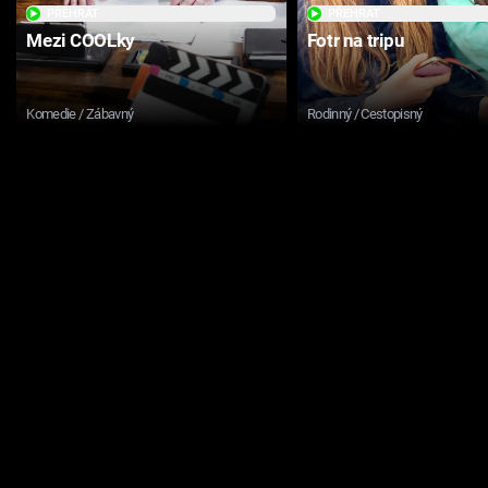
PŘEHRÁT
PŘEHRÁT
Mezi COOLky
Fotr na tripu
Komedie / Zábavný
Rodinný / Cestopisný