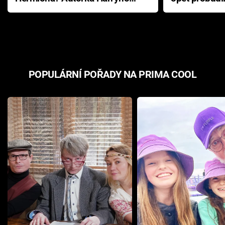
Pottera přišla s ráznou
přichází s n
odpovědí
hororovou n
POPULÁRNÍ POŘADY NA PRIMA COOL