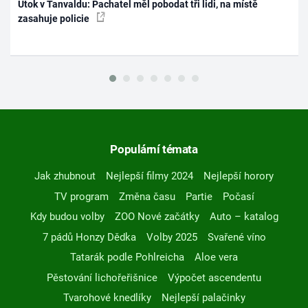
Útok v Tanvaldu: Pachatel měl pobodat tři lidi, na místě
zasahuje policie
Populární témata
Jak zhubnout
Nejlepší filmy 2024
Nejlepší horory
TV program
Změna času
Partie
Počasí
Kdy budou volby
ZOO Nové začátky
Auto – katalog
7 pádů Honzy Dědka
Volby 2025
Svařené víno
Tatarák podle Pohlreicha
Aloe vera
Pěstování lichořeřišnice
Výpočet ascendentu
Tvarohové knedlíky
Nejlepší palačinky