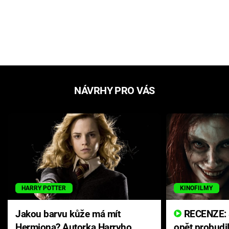
NÁVRHY PRO VÁS
HARRY POTTER
KINOFILMY
Jakou barvu kůže má mít
RECENZE: Smrtelné zlo se
Hermiona? Autorka Harryho
opět probudi