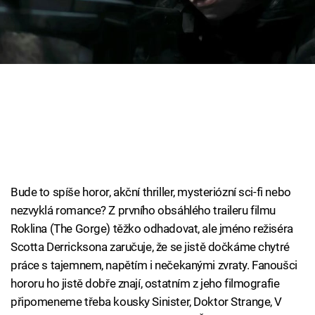
Cool Esport
Pořady
TV Program
Sledujte prima+
Přihlášení
Bude to spíše horor, akční thriller, mysteriózní sci-fi nebo
nezvyklá romance? Z prvního obsáhlého traileru filmu
Sledujte nás
Roklina (The Gorge) těžko odhadovat, ale jméno režiséra
Scotta Derricksona zaručuje, že se jistě dočkáme chytré
práce s tajemnem, napětím i nečekanými zvraty. Fanoušci
hororu ho jistě dobře znají, ostatním z jeho filmografie
připomeneme třeba kousky Sinister, Doktor Strange, V