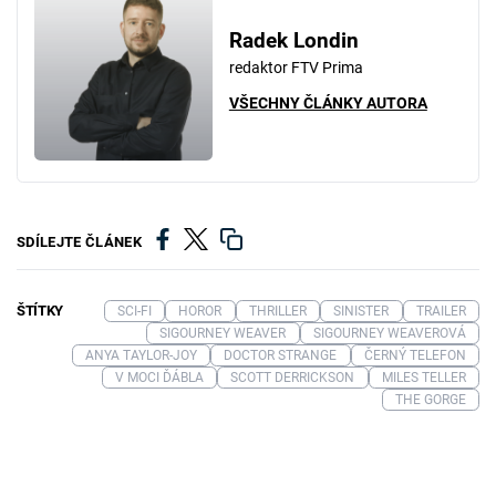
Radek Londin
redaktor FTV Prima
VŠECHNY ČLÁNKY AUTORA
SDÍLEJTE ČLÁNEK
ŠTÍTKY
SCI-FI
HOROR
THRILLER
SINISTER
TRAILER
SIGOURNEY WEAVER
SIGOURNEY WEAVEROVÁ
ANYA TAYLOR-JOY
DOCTOR STRANGE
ČERNÝ TELEFON
V MOCI ĎÁBLA
SCOTT DERRICKSON
MILES TELLER
THE GORGE