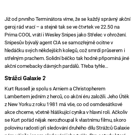
Již od prvního Terminátora víme, že se každý správný akční
geroj rád vrací – a stejně tak se ve čtvrtek ve 22.50 na
Prima COOL vrátí i Wesley Snipes jako Střelec v ohrožení.
Snipesův bývalý agent CIA se samozřejmě ocitne v
hledáčku svých někdejších kolegů, což smrdí průserem i
střelným prachem. Solidní béčko tak hodně připomíná jiné
akční comebacky dávných pardálů. Třeba tyhle...
Strážci Galaxie 2
Failed to fetch
Kurt Russell je spolu s Arniem a Christopherem
Lambertem jedním z herců, co akční éru založili. Jeho Útěk
z New Yorku z roku 1981 má vše, co od osmdesátkové
akce chceme, včetně hláškující cynika v hlavní roli. Ačkoliv
se Kurt pořád nějak nerozhoupal k vlastnímu filmu, skoro
polovinu radosti při sledování druhého dílu Strážců Galaxie