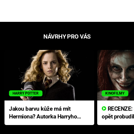
NÁVRHY PRO VÁS
HARRY POTTER
KINOFILMY
Jakou barvu kůže má mít
RECENZE: Smrtelné zlo se
Hermiona? Autorka Harryho
opět probudi
Pottera přišla s ráznou
přichází s n
odpovědí
hororovou n