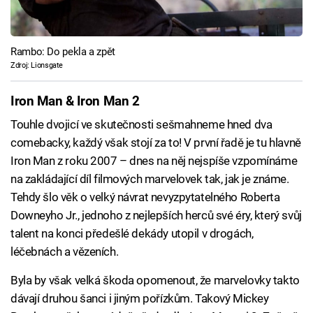
Rambo: Do pekla a zpět
Zdroj: Lionsgate
Iron Man & Iron Man 2
Touhle dvojicí ve skutečnosti sešmahneme hned dva
comebacky, každý však stojí za to! V první řadě je tu hlavně
Iron Man z roku 2007 – dnes na něj nejspíše vzpomínáme
na zakládající díl filmových marvelovek tak, jak je známe.
Tehdy šlo věk o velký návrat nevyzpytatelného Roberta
Downeyho Jr., jednoho z nejlepších herců své éry, který svůj
talent na konci předešlé dekády utopil v drogách,
léčebnách a vězeních.
Byla by však velká škoda opomenout, že marvelovky takto
dávají druhou šanci i jiným pořízkům. Takový Mickey