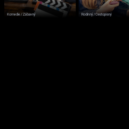
Komedie / Zábavný
Rodinný / Cestopisný