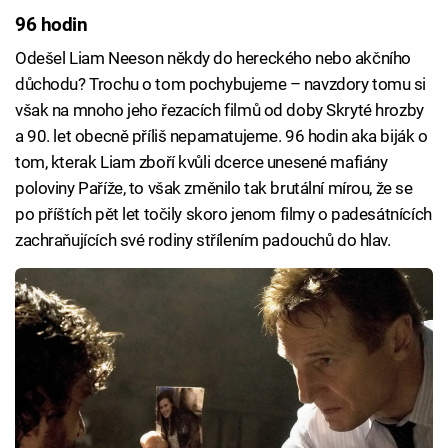
96 hodin
Odešel Liam Neeson někdy do hereckého nebo akčního
důchodu? Trochu o tom pochybujeme – navzdory tomu si
však na mnoho jeho řezacích filmů od doby Skryté hrozby
a 90. let obecně příliš nepamatujeme. 96 hodin aka biják o
tom, kterak Liam zboří kvůli dcerce unesené mafiány
poloviny Paříže, to však změnilo tak brutální mírou, že se
po příštích pět let točily skoro jenom filmy o padesátnících
zachraňujících své rodiny střílením padouchů do hlav.