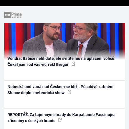
Vondra: Babiše nehlídáte, ale svítíte mu na uplácení voličů.
Čekal jsem od vás víc, řekl Gregor
Nebeská podívaná nad Českem se blíží. Působivé zatmění
Slunce doplní meteorická show
REPORTÁŽ: Za tajemnými hrady do Karpat aneb Fascinující
zříceniny u českých hranic