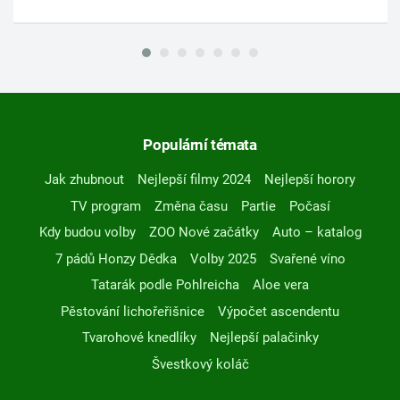
Populární témata
Jak zhubnout
Nejlepší filmy 2024
Nejlepší horory
TV program
Změna času
Partie
Počasí
Kdy budou volby
ZOO Nové začátky
Auto – katalog
7 pádů Honzy Dědka
Volby 2025
Svařené víno
Tatarák podle Pohlreicha
Aloe vera
Pěstování lichořeřišnice
Výpočet ascendentu
Tvarohové knedlíky
Nejlepší palačinky
Švestkový koláč