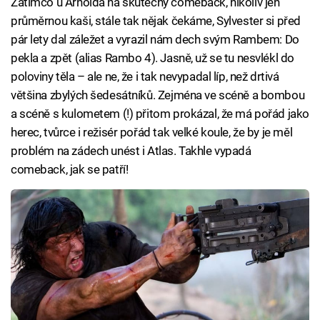
Zatímco u Arnolda na skutečný comeback, nikoliv jen
průměrnou kaši, stále tak nějak čekáme, Sylvester si před
pár lety dal záležet a vyrazil nám dech svým Rambem: Do
pekla a zpět (alias Rambo 4). Jasně, už se tu nesvlékl do
poloviny těla – ale ne, že i tak nevypadal líp, než drtivá
většina zbylých šedesátníků. Zejména ve scéně a bombou
a scéně s kulometem (!) přitom prokázal, že má pořád jako
herec, tvůrce i režisér pořád tak velké koule, že by je měl
problém na zádech unést i Atlas. Takhle vypadá
comeback, jak se patří!