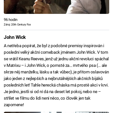
96 hodin
Zdroj: 20th Century Fox
John Wick
A netřeba popírat, že byl z podobné premisy inspirován i
poslední velký akční comeback jménem John Wick. V tom
se vrátil Keanu Reeves, jenž už jednu akční revoluci spáchal
v Matrixu – i John Wick, o pomstě za… mrtvého psa (… ale
skrze něj manželku, lásku a tak vůbec), je přitom oslavován
jako jeden z nejlepších a nejbrutálnějších akčních bijáků
posledních let! Tahle herecká cháska má prostě akci v krvi.
Je jedno, jestli si od ní dá na deset let pokoj, nebo ne –
střílet ve filmu do lidí není něco, co člověk jen tak
zapomene!