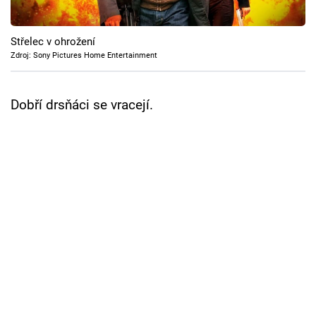
Cool Esport
Střelec v ohrožení
Pořady
Zdroj: Sony Pictures Home Entertainment
TV Program
Dobří drsňáci se vracejí.
Sledujte prima+
Přihlášení
Sledujte nás