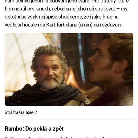
nám učinilo jenom sledování jeho tváře. Pro ostudy, které
film nestihly v kinech, nebudeme jeho roli spoilovat – my
ostatní se však nejspíše shodneme, že i jako hráč na
vedlejší housle má Kurt furt elánu (a ran) na rozdávání.
Strážci Galaxie 2
Rambo: Do pekla a zpět