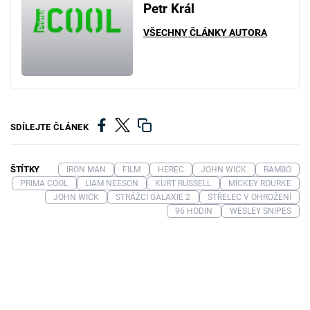
Petr Král
VŠECHNY ČLÁNKY AUTORA
SDÍLEJTE ČLÁNEK
ŠTÍTKY
IRON MAN
FILM
HEREC
JOHN WICK
RAMBO
PRIMA COOL
LIAM NEESON
KURT RUSSELL
MICKEY ROURKE
JOHN WICK
STRÁŽCI GALAXIE 2
STŘELEC V OHROŽENÍ
96 HODIN
WESLEY SNIPES