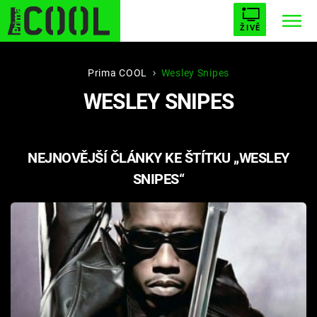
ŽIVĚ
STARHOUSE
BUFFY, PŘEMOŽITELKA UPÍRŮ
Trendy:
Prima COOL
Wesley Snipes
WESLEY SNIPES
ESCAPE
PLNEJ KOTEL
AVENGERS 5
NEJNOVĚJŠÍ ČLÁNKY KE ŠTÍTKU „WESLEY
SNIPES“
Témata
Filmy
Seriály
Hry