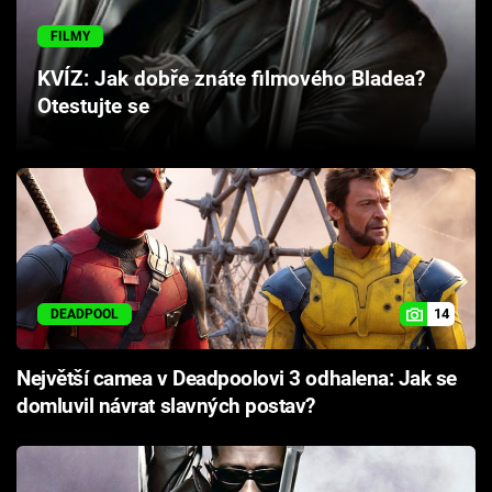
Cool Esport
FILMY
Pořady
KVÍZ: Jak dobře znáte filmového Bladea?
Otestujte se
TV Program
Sledujte prima+
Přihlášení
14
DEADPOOL
Sledujte nás
Největší camea v Deadpoolovi 3 odhalena: Jak se
domluvil návrat slavných postav?