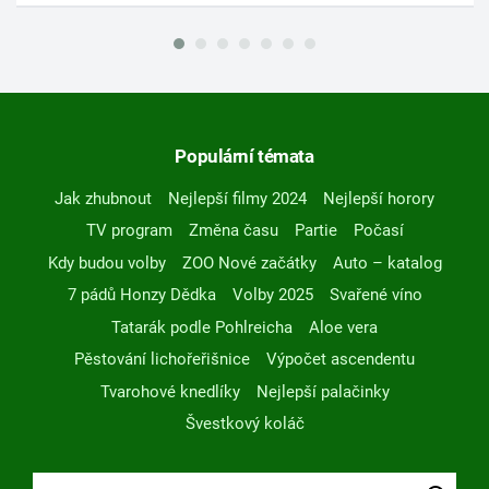
Populární témata
Jak zhubnout
Nejlepší filmy 2024
Nejlepší horory
TV program
Změna času
Partie
Počasí
Kdy budou volby
ZOO Nové začátky
Auto – katalog
7 pádů Honzy Dědka
Volby 2025
Svařené víno
Tatarák podle Pohlreicha
Aloe vera
Pěstování lichořeřišnice
Výpočet ascendentu
Tvarohové knedlíky
Nejlepší palačinky
Švestkový koláč