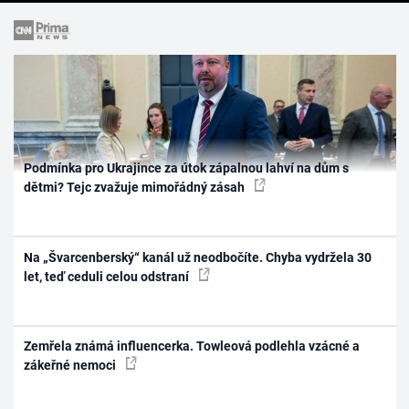
Podmínka pro Ukrajince za útok zápalnou lahví na dům s
dětmi? Tejc zvažuje mimořádný zásah
Na „Švarcenberský“ kanál už neodbočíte. Chyba vydržela 30
let, teď ceduli celou odstraní
Zemřela známá influencerka. Towleová podlehla vzácné a
zákeřné nemoci