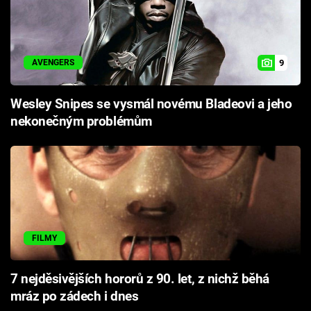
9
AVENGERS
Wesley Snipes se vysmál novému Bladeovi a jeho
nekonečným problémům
FILMY
7 nejděsivějších hororů z 90. let, z nichž běhá
mráz po zádech i dnes