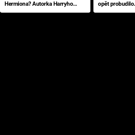
Hermiona? Autorka Harryho
opět probudilo
Pottera přišla s ráznou
přichází s neo
odpovědí
hororovou nab