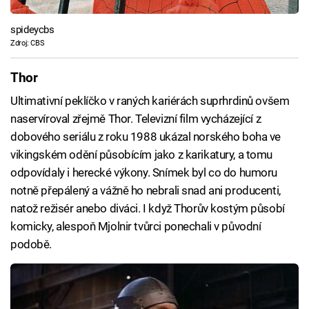
spideycbs
Zdroj: CBS
Thor
Ultimativní peklíčko v raných kariérách suprhrdinů ovšem
naservíroval zřejmě Thor. Televizní film vycházející z
dobového seriálu z roku 1988 ukázal norského boha ve
vikingském odění působícím jako z karikatury, a tomu
odpovídaly i herecké výkony. Snímek byl co do humoru
notně přepálený a vážně ho nebrali snad ani producenti,
natož režisér anebo diváci. I když Thorův kostým působí
komicky, alespoň Mjolnir tvůrci ponechali v původní
podobě.