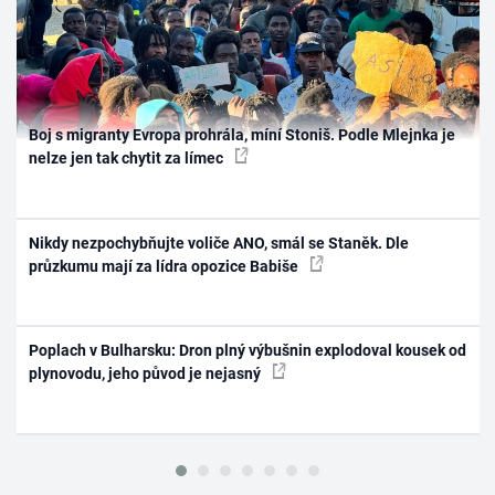
Boj s migranty Evropa prohrála, míní Stoniš. Podle Mlejnka je
nelze jen tak chytit za límec
Nikdy nezpochybňujte voliče ANO, smál se Staněk. Dle
průzkumu mají za lídra opozice Babiše
Poplach v Bulharsku: Dron plný výbušnin explodoval kousek od
plynovodu, jeho původ je nejasný