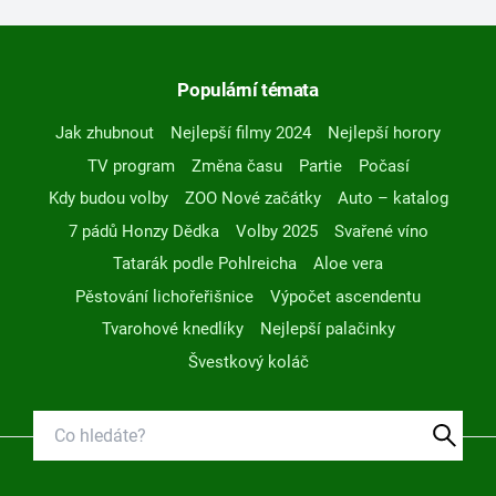
Populární témata
Jak zhubnout
Nejlepší filmy 2024
Nejlepší horory
TV program
Změna času
Partie
Počasí
Kdy budou volby
ZOO Nové začátky
Auto – katalog
7 pádů Honzy Dědka
Volby 2025
Svařené víno
Tatarák podle Pohlreicha
Aloe vera
Pěstování lichořeřišnice
Výpočet ascendentu
Tvarohové knedlíky
Nejlepší palačinky
Švestkový koláč