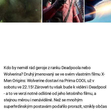
Cool Esport
Pořady
TV Program
Sledujte prima+
Přihlášení
Kdo by neměl rád geroje z ranku Deadpoola nebo
Wolverina? Druhý jmenovaný se ve svém vlastním filmu X-
Sledujte nás
Men Origins: Wolverine dostaví na Prima COOL už v
sobotu ve 22.15! Zároveň tu však bude k vidění i Deadpool
- a to ve verzi notně odlišné od jeho letošního filmu, a
stejnou měrou i nenáviděné. Než se mnohým
superhrdinským postavám podařilo prorazit, vznikly občas