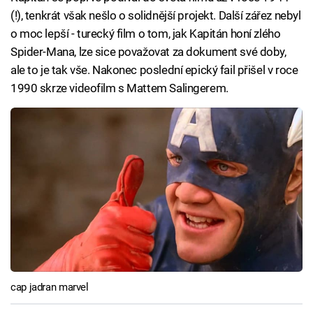
(!), tenkrát však nešlo o solidnější projekt. Další zářez nebyl
o moc lepší - turecký film o tom, jak Kapitán honí zlého
Spider-Mana, lze sice považovat za dokument své doby,
ale to je tak vše. Nakonec poslední epický fail přišel v roce
1990 skrze videofilm s Mattem Salingerem.
cap jadran marvel