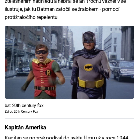
ztělesněním nadhledu a nebral se ani trochu vážně! Vše
ilustruje, jak tu Batman zatočil se žralokem - pomocí
protižraločího repelentu!
bat 20th century fox
Zdroj: 20th Century Fox
Kapitán Amerika
Kapitán se poprvé podíval do světa filmu už v roce 1944