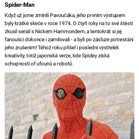
Spider-Man
Když už jsme zmínili Pavoučáka, jeho prvním výstupem
byly krátké skeče v roce 1974. O čtyři roky na to své štěstí
zkusil seriál s Nickem Hammondem, a tentokrát si jej
fanoušci dokonce i zamilovali - a byli po zásluze potrestáni
jeho zrušením! Téhož roku přišel i poslední výstřelek
kreativity, totiž japonská verze, kde Spidey získá
schopnosti of ufounů a robotů.