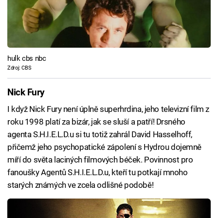
hulk cbs nbc
Zdroj: CBS
Nick Fury
I když Nick Fury není úplně superhrdina, jeho televizní film z
roku 1998 platí za bizár, jak se sluší a patří! Drsného
agenta S.H.I.E.L.D.u si tu totiž zahrál David Hasselhoff,
přičemž jeho psychopatické zápolení s Hydrou dojemně
míří do světa laciných filmových béček. Povinnost pro
fanoušky Agentů S.H.I.E.L.D.u, kteří tu potkají mnoho
starých známých ve zcela odlišné podobě!