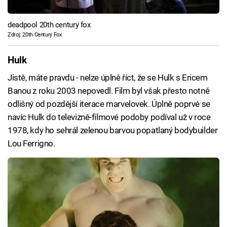
deadpool 20th century fox
Zdroj: 20th Century Fox
Hulk
Jistě, máte pravdu - nelze úplně říct, že se Hulk s Ericem
Banou z roku 2003 nepovedl. Film byl však přesto notně
odlišný od pozdější iterace marvelovek. Úplně poprvé se
navíc Hulk do televizně-filmové podoby podíval už v roce
1978, kdy ho sehrál zelenou barvou popatlaný bodybuilder
Lou Ferrigno.