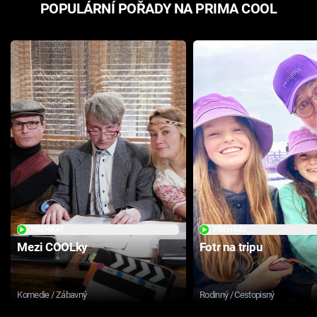
POPULÁRNÍ POŘADY NA PRIMA COOL
PŘEHRÁT
PŘEHRÁT
Mezi COOLky
Fotr na tripu
Komedie / Zábavný
Rodinný / Cestopisný