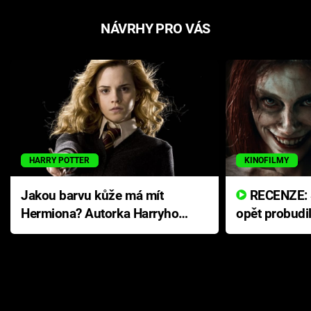
NÁVRHY PRO VÁS
HARRY POTTER
KINOFILMY
Jakou barvu kůže má mít
RECENZE: Smrtelné zlo se
Hermiona? Autorka Harryho
opět probudi
Pottera přišla s ráznou
přichází s n
odpovědí
hororovou n