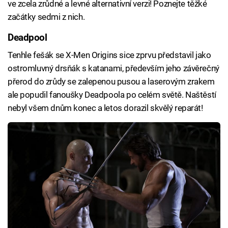
ve zcela zrůdné a levné alternativní verzi! Poznejte těžké
začátky sedmi z nich.
Deadpool
Tenhle fešák se X-Men Origins sice zprvu představil jako
ostromluvný drsňák s katanami, především jeho závěrečný
přerod do zrůdy se zalepenou pusou a laserovým zrakem
ale popudil fanoušky Deadpoola po celém světě. Naštěstí
nebyl všem dnům konec a letos dorazil skvělý reparát!