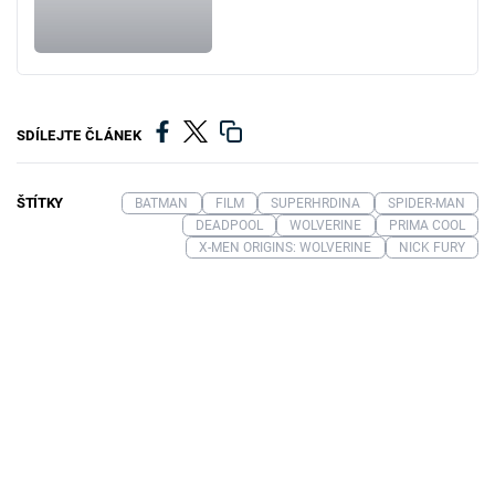
SDÍLEJTE ČLÁNEK
ŠTÍTKY
BATMAN
FILM
SUPERHRDINA
SPIDER-MAN
DEADPOOL
WOLVERINE
PRIMA COOL
X-MEN ORIGINS: WOLVERINE
NICK FURY