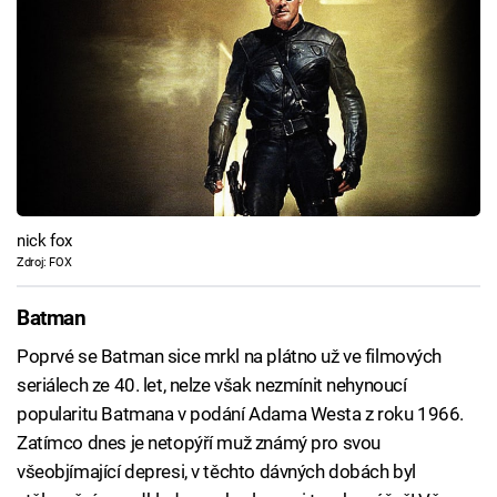
nick fox
Zdroj: FOX
Batman
Poprvé se Batman sice mrkl na plátno už ve filmových
seriálech ze 40. let, nelze však nezmínit nehynoucí
popularitu Batmana v podání Adama Westa z roku 1966.
Zatímco dnes je netopýří muž známý pro svou
všeobjímající depresi, v těchto dávných dobách byl