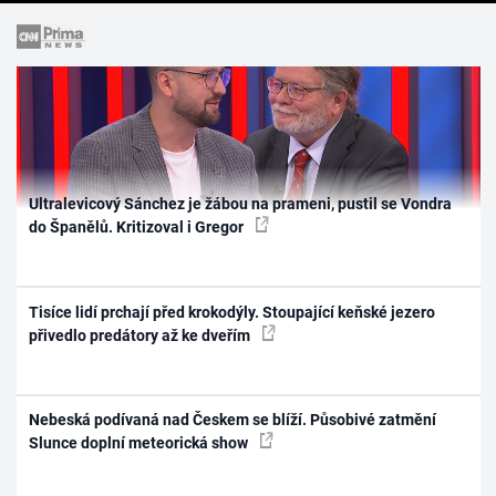
Ultralevicový Sánchez je žábou na prameni, pustil se Vondra
do Španělů. Kritizoval i Gregor
Tisíce lidí prchají před krokodýly. Stoupající keňské jezero
přivedlo predátory až ke dveřím
Nebeská podívaná nad Českem se blíží. Působivé zatmění
Slunce doplní meteorická show