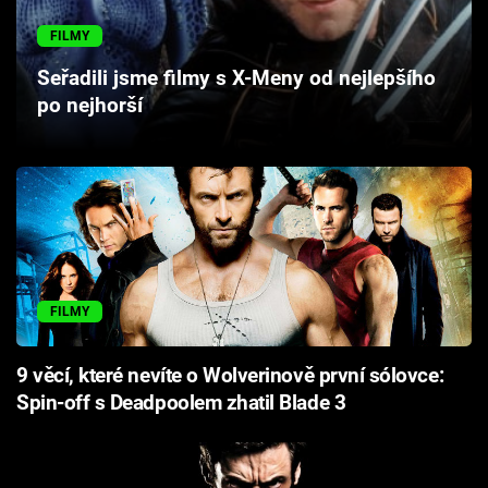
Cool Esport
FILMY
Pořady
Seřadili jsme filmy s X-Meny od nejlepšího
po nejhorší
TV Program
Sledujte prima+
Přihlášení
FILMY
Sledujte nás
9 věcí, které nevíte o Wolverinově první sólovce:
Spin-off s Deadpoolem zhatil Blade 3