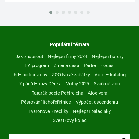
Populární témata
Jak zhubnout
Nejlepší filmy 2024
Nejlepší horory
TV program
Změna času
Partie
Počasí
Kdy budou volby
ZOO Nové začátky
Auto – katalog
7 pádů Honzy Dědka
Volby 2025
Svařené víno
Tatarák podle Pohlreicha
Aloe vera
Pěstování lichořeřišnice
Výpočet ascendentu
Tvarohové knedlíky
Nejlepší palačinky
Švestkový koláč