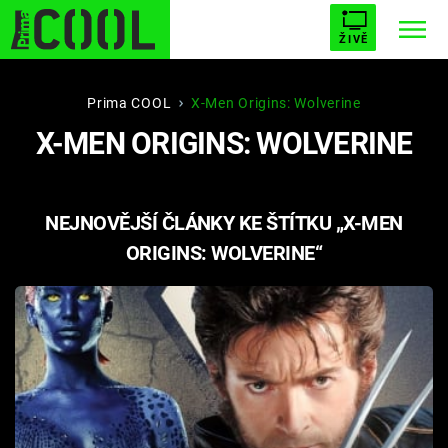
ŽIVĚ
STARHOUSE
BUFFY, PŘEMOŽITELKA UPÍRŮ
Trendy:
Prima COOL
X-Men Origins: Wolverine
X-MEN ORIGINS: WOLVERINE
ESCAPE
PLNEJ KOTEL
AVENGERS 5
NEJNOVĚJŠÍ ČLÁNKY KE ŠTÍTKU „X-MEN
ORIGINS: WOLVERINE“
Témata
Filmy
Seriály
Hry