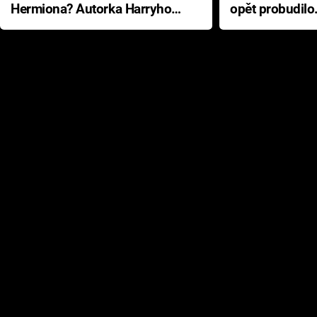
Hermiona? Autorka Harryho
opět probudilo
Pottera přišla s ráznou
přichází s neo
odpovědí
hororovou nab