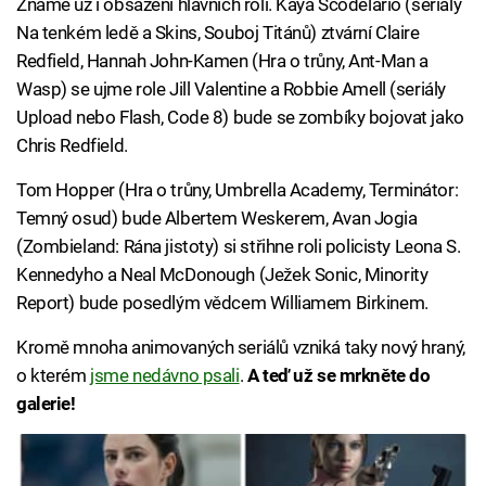
Známe už i obsazení hlavních rolí. Kaya Scodelario (seriály
Na tenkém ledě a Skins, Souboj Titánů) ztvární Claire
Redfield, Hannah John-Kamen (Hra o trůny, Ant-Man a
Wasp) se ujme role Jill Valentine a Robbie Amell (seriály
Upload nebo Flash, Code 8) bude se zombíky bojovat jako
Chris Redfield.
Tom Hopper (Hra o trůny, Umbrella Academy, Terminátor:
Temný osud) bude Albertem Weskerem, Avan Jogia
(Zombieland: Rána jistoty) si střihne roli policisty Leona S.
Kennedyho a Neal McDonough (Ježek Sonic, Minority
Report) bude posedlým vědcem Williamem Birkinem.
Kromě mnoha animovaných seriálů vzniká taky nový hraný,
o kterém
jsme nedávno psali
.
A teď už se mrkněte do
galerie!