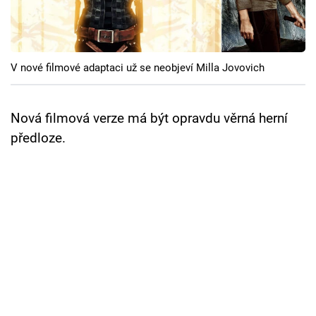
Cool Esport
Pořady
V nové filmové adaptaci už se neobjeví Milla Jovovich
TV Program
Sledujte prima+
Nová filmová verze má být opravdu věrná herní
předloze.
Přihlášení
Sledujte nás