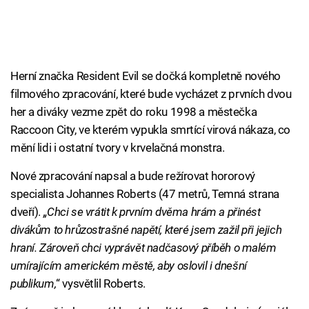
Herní značka Resident Evil se dočká kompletně nového
filmového zpracování, které bude vycházet z prvních dvou
her a diváky vezme zpět do roku 1998 a městečka
Raccoon City, ve kterém vypukla smrtící virová nákaza, co
mění lidi i ostatní tvory v krvelačná monstra.
Nové zpracování napsal a bude režírovat hororový
specialista Johannes Roberts (47 metrů, Temná strana
dveří).
„Chci se vrátit k prvním dvěma hrám a přinést
divákům to hrůzostrašné napětí, které jsem zažil při jejich
hraní. Zároveň chci vyprávět nadčasový příběh o malém
umírajícím americkém městě, aby oslovil i dnešní
publikum,
“ vysvětlil Roberts.