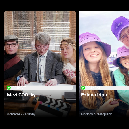
PŘEHRÁT
PŘEHRÁT
Mezi COOLky
Fotr na tripu
Komedie / Zábavný
Rodinný / Cestopisný