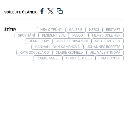
SDÍLEJTE ČLÁNEK
ŠTÍTKY
HRA O TRŮNY
GALERIE
HERCI
RESTART
SROVNÁNÍ
RESIDENT EVIL
REBOOT
FILMY PODLE HER
HERNÍ FILMY
HERECKÉ OBSAZENÍ
MILA JOVOVICH
HANNAH JOHN-KAMENOVÁ
JOHANNES ROBERTS
KAYA SCODELARIO
CLAIRE REDFIELD
JILL VALENTINOVÁ
ROBBIE AMELL
CHRIS REDFIELD
TOM HOPPER