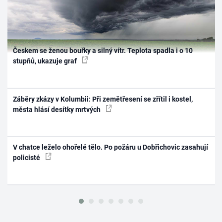
Českem se ženou bouřky a silný vítr. Teplota spadla i o 10
stupňů, ukazuje graf
Záběry zkázy v Kolumbii: Při zemětřesení se zřítil i kostel,
města hlásí desítky mrtvých
V chatce leželo ohořelé tělo. Po požáru u Dobřichovic zasahují
policisté