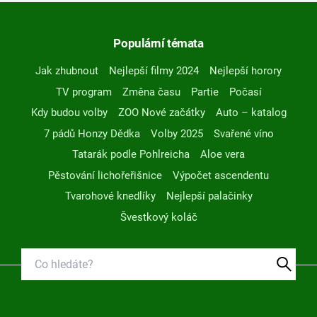
Populární témata
Jak zhubnout
Nejlepší filmy 2024
Nejlepší horory
TV program
Změna času
Partie
Počasí
Kdy budou volby
ZOO Nové začátky
Auto – katalog
7 pádů Honzy Dědka
Volby 2025
Svařené víno
Tatarák podle Pohlreicha
Aloe vera
Pěstování lichořeřišnice
Výpočet ascendentu
Tvarohové knedlíky
Nejlepší palačinky
Švestkový koláč