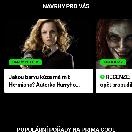
NÁVRHY PRO VÁS
HARRY POTTER
KINOFILMY
Jakou barvu kůže má mít
RECENZE: Smrtelné zlo se
Hermiona? Autorka Harryho
opět probudi
Pottera přišla s ráznou
přichází s n
odpovědí
hororovou n
POPULÁRNÍ POŘADY NA PRIMA COOL