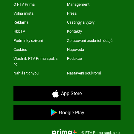
O FTV Prima
Management
Volná místa
Press
Reklama
Castingy a výzvy
HbbTV
Kontakty
Podmínky užívání
Zpracování osobních údajů
Cookies
Nápověda
Vlastník FTV Prima spol. s
Redakce
r.o.
Nahlásit chybu
Nastavení soukromí
App Store
Google Play
© FTV Prima spol. s r.o.