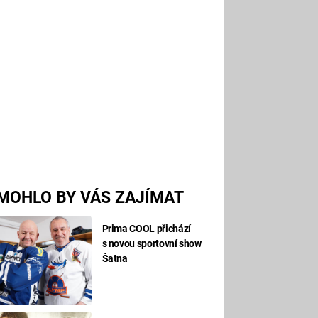
MOHLO BY VÁS ZAJÍMAT
Prima COOL přichází
s novou sportovní show
Šatna