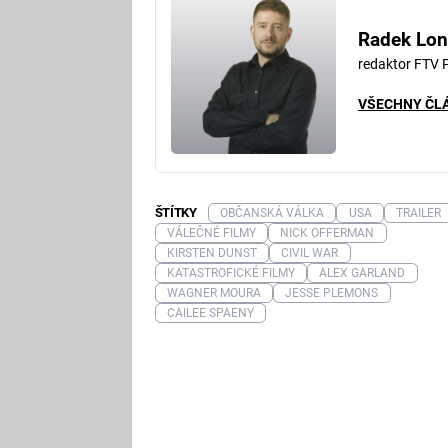
Radek Lon
redaktor FTV 
VŠECHNY ČL
ŠTÍTKY
OBČANSKÁ VÁLKA
USA
TRAILER
VÁLEČNÉ FILMY
NICK OFFERMAN
KIRSTEN DUNST
CIVIL WAR
KATASTROFICKÉ FILMY
ALEX GARLAND
WAGNER MOURA
JESSE PLEMONS
CAILEE SPAENY