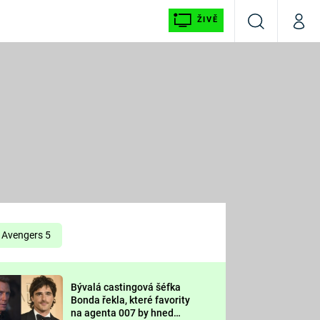
ŽIVĚ
Vyhledávání
Můj p
Prima+
É
CNN Prima NEWS
E
Prima FRESH
ŠÍ
Prima LIVING
E
Prima Ženy
Avengers 5
Prima LAJK
Bývalá castingová šéfka
OOL
Bonda řekla, které favority
Sledujte nás
na agenta 007 by hned