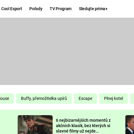
Cool Esport
Pořady
TV Program
Sledujte prima+
Hry
Zábava
MAFIA
ZÁBAVN
GALERI
GTA 6
NEJLEP
KINGDOM
KOMEDI
COME:
DELIVERANCE
CHUCK
House
Buffy, přemožitelka upírů
Escape
Plnej kotel
NORRIS
ESPORT
6 nejbizarnějších momentů z
DEADP
akčních klasik, bez kterých si
slavné filmy už nejde