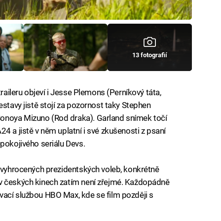
13 fotografií
traileru objeví i Jesse Plemons (Perníkový táta,
estavy jistě stojí za pozornost taky Stephen
onoya Mizuno (Rod draka). Garland snímek točí
4 a jistě v něm uplatní i své zkušenosti z psaní
epokojivého seriálu Devs.
e vyhrocených prezidentských voleb, konkrétně
v českých kinech zatím není zřejmé. Každopádně
vací službou HBO Max, kde se film později s