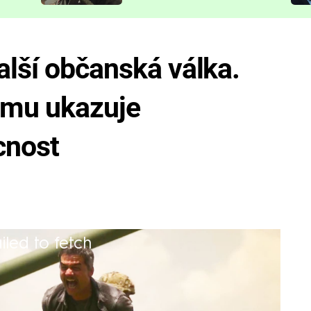
představit
alší občanská válka.
ilmu ukazuje
cnost
iled to fetch
o do sebe... tak vypadá situace v
ného režiséra.