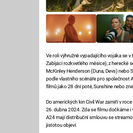
Ve roli výhružně vypadajícího vojáka se v 
Zabijáci rozkvetlého měsíce), z herecké s
McKinley Henderson (Duna, Devs) nebo S
podle vlastního scénáře pro společnost A2
filmů jako 28 dní poté, Sunshine nebo zn
Do amerických kin Civil War zamíří v roc
26. dubna 2024. Zda se filmu dočkáme i 
A24 mají distribuční smlouvu se streamo
jistotou objeví.