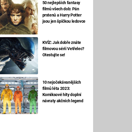
50 nejlepších fantasy
filmů všech dob: Pán
prstenů a Harry Potter
jsou jen špičkou ledovce
KVÍZ: Jak dobře znáte
filmovou sérii Vetřelec?
Otestujte se!
10 nejočekávanějších
filmů léta 2023:
Komiksové hity doplní
návraty akčních legend