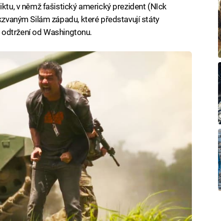
iktu, v němž fašistický americký prezident (NIck
akzvaným Silám západu, které představují státy
í o odtržení od Washingtonu.