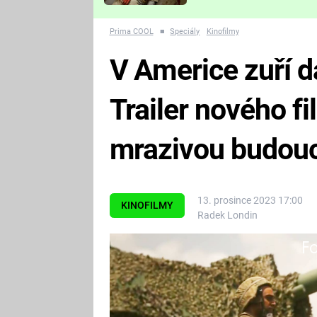
Které děsivé pecky vám
nejvíc zvednou tep?
Prima COOL
■
Speciály
Kinofilmy
V Americe zuří d
Trailer nového f
mrazivou budou
13. prosince 2023 17:00
KINOFILMY
Radek Londin
Fa
Americké impérium se hroutí sam
traileru nového filmu od oceňova