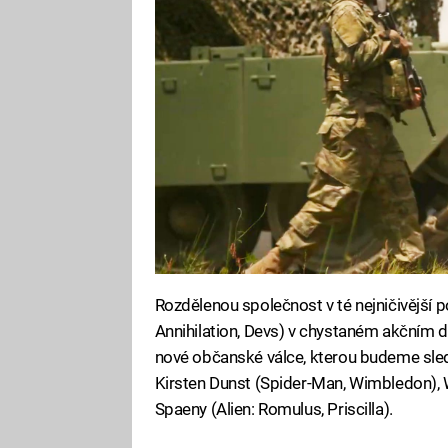
Rozdělenou společnost v té nejničivější p
Annihilation, Devs) v chystaném akčním d
nové občanské válce, kterou budeme sled
Kirsten Dunst (Spider-Man, Wimbledon), W
Spaeny (Alien: Romulus, Priscilla).