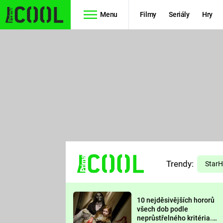
Menu
Filmy
Seriály
Hry
Seriály
Filmy
SIMPSONOVI
STAR WARS
HVĚZDNÁ
AVENGERS
BRÁNA
RYCHLE A
TEORIE
ZBĚSILE 10
Trendy:
VELKÉHO
Star
PREDÁTOR
TŘESKU
10 nejděsivějších hororů
FUTURAMA
všech dob podle
neprůstřelného kritéria.