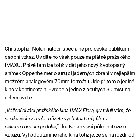
Christopher Nolan natočil speciálně pro české publikum
osobní vzkaz. Uvidíte ho však pouze na plátně pražského
IMAXU. Právě tam lze totiž vidět jeho nový životopisný
snímek Oppenheimer o strůjci jaderných zbraní v nejlepším
možném analogovém 70mm formátu. Jde přitom o jediné
kino v kontinentální Evropě a jedno z pouhých 30 míst na
celém světě.
„Vážení diváci pražského kina IMAX Flora, gratuluji vám, že
si jako jedni z mála můžete vychutnat můj film v
nekompromisní podobě,“
říká Nolan v asi půlminutovém
vzkazu. Výhodou zmíněného kina totiž je, že se na rozdíl od