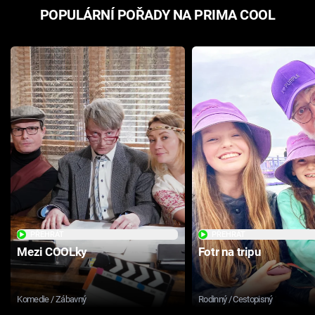
POPULÁRNÍ POŘADY NA PRIMA COOL
PŘEHRÁT
PŘEHRÁT
Mezi COOLky
Fotr na tripu
Komedie / Zábavný
Rodinný / Cestopisný