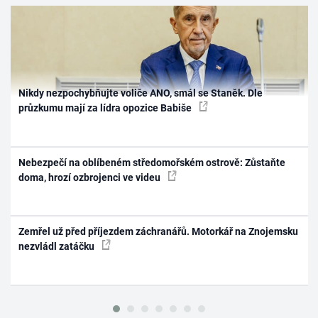
Nikdy nezpochybňujte voliče ANO, smál se Staněk. Dle
průzkumu mají za lídra opozice Babiše
Nebezpečí na oblíbeném středomořském ostrově: Zůstaňte
doma, hrozí ozbrojenci ve videu
Zemřel už před příjezdem záchranářů. Motorkář na Znojemsku
nezvládl zatáčku