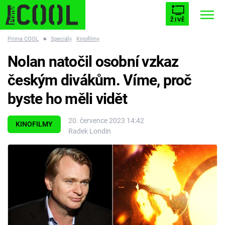
ŽIVĚ
Prima COOL
■
Speciály
Kinofilmy
STARHOUSE
BUFFY, PŘEMOŽITELKA UPÍRŮ
Trendy:
Nolan natočil osobní vzkaz
ESCAPE
PLNEJ KOTEL
AVENGERS 5
českým divákům. Víme, proč
byste ho měli vidět
20. července 2023 14:42
KINOFILMY
Radek Londin
Témata
Filmy
Seriály
Hry