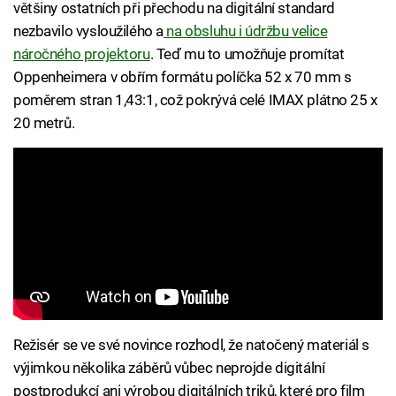
většiny ostatních při přechodu na digitální standard
nezbavilo vysloužilého a
na obsluhu i údržbu velice
náročného projektoru
. Teď mu to umožňuje promítat
Oppenheimera v obřím formátu políčka 52 x 70 mm s
poměrem stran 1,43:1, což pokrývá celé IMAX plátno 25 x
20 metrů.
Režisér se ve své novince rozhodl, že natočený materiál s
výjimkou několika záběrů vůbec neprojde digitální
postprodukcí ani výrobou digitálních triků, které pro film