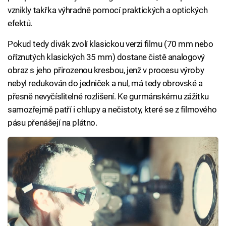
vznikly takřka výhradně pomocí praktických a optických
efektů.
Pokud tedy divák zvolí klasickou verzi filmu (70 mm nebo
oříznutých klasických 35 mm) dostane čistě analogový
obraz s jeho přirozenou kresbou, jenž v procesu výroby
nebyl redukován do jedniček a nul, má tedy obrovské a
přesně nevyčíslitelné rozlišení. Ke gurmánskému zážitku
samozřejmě patří i chlupy a nečistoty, které se z filmového
pásu přenášejí na plátno.