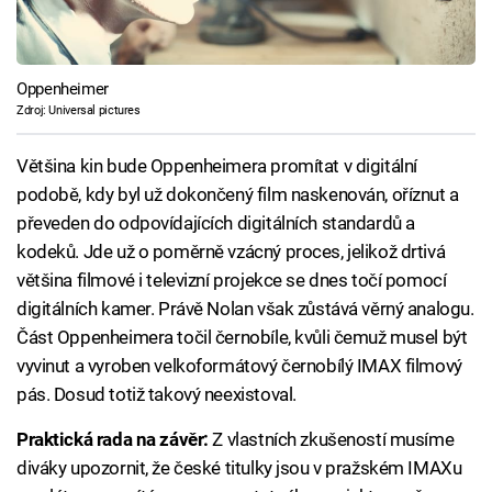
Oppenheimer
Zdroj: Universal pictures
Většina kin bude Oppenheimera promítat v digitální
podobě, kdy byl už dokončený film naskenován, oříznut a
převeden do odpovídajících digitálních standardů a
kodeků. Jde už o poměrně vzácný proces, jelikož drtivá
většina filmové i televizní projekce se dnes točí pomocí
digitálních kamer. Právě Nolan však zůstává věrný analogu.
Část Oppenheimera točil černobíle, kvůli čemuž musel být
vyvinut a vyroben velkoformátový černobílý IMAX filmový
pás. Dosud totiž takový neexistoval.
Praktická rada na závěr:
Z vlastních zkušeností musíme
diváky upozornit, že české titulky jsou v pražském IMAXu