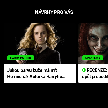
NÁVRHY PRO VÁS
HARRY POTTER
KINOFILMY
Jakou barvu kůže má mít
RECENZE: Smrtelné zlo se
Hermiona? Autorka Harryho
opět probudi
Pottera přišla s ráznou
přichází s n
odpovědí
hororovou n