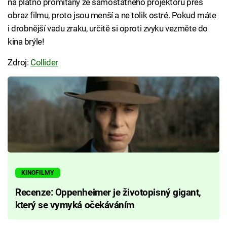
na plátno promítány ze samostatného projektoru přes
obraz filmu, proto jsou menší a ne tolik ostré. Pokud máte
i drobnější vadu zraku, určitě si oproti zvyku vezměte do
kina brýle!
Zdroj:
Collider
KINOFILMY
Recenze: Oppenheimer je životopisný gigant,
který se vymyká očekáváním