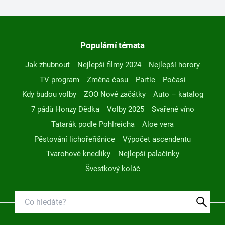
Populární témata
Jak zhubnout
Nejlepší filmy 2024
Nejlepší horory
TV program
Změna času
Partie
Počasí
Kdy budou volby
ZOO Nové začátky
Auto – katalog
7 pádů Honzy Dědka
Volby 2025
Svařené víno
Tatarák podle Pohlreicha
Aloe vera
Pěstování lichořeřišnice
Výpočet ascendentu
Tvarohové knedlíky
Nejlepší palačinky
Švestkový koláč