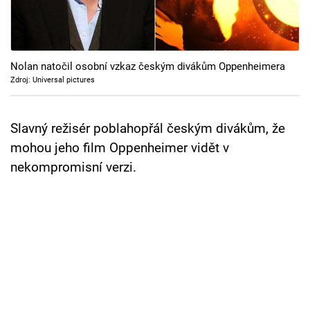
Cool Esport
Pořady
Nolan natočil osobní vzkaz českým divákům Oppenheimera
TV Program
Zdroj: Universal pictures
Sledujte prima+
Slavný režisér poblahopřál českým divákům, že
mohou jeho film Oppenheimer vidět v
Přihlášení
nekompromisní verzi.
Sledujte nás