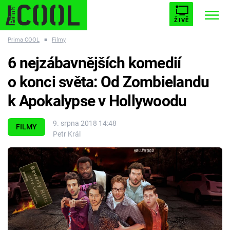
ŽIVĚ
Prima COOL
■
Filmy
STARHOUSE
BUFFY, PŘEMOŽITELKA UPÍRŮ
Trendy:
6 nejzábavnějších komedií
ESCAPE
PLNEJ KOTEL
AVENGERS 5
o konci světa: Od Zombielandu
k Apokalypse v Hollywoodu
9. srpna 2018 14:48
FILMY
Petr Král
Témata
Filmy
Seriály
Hry