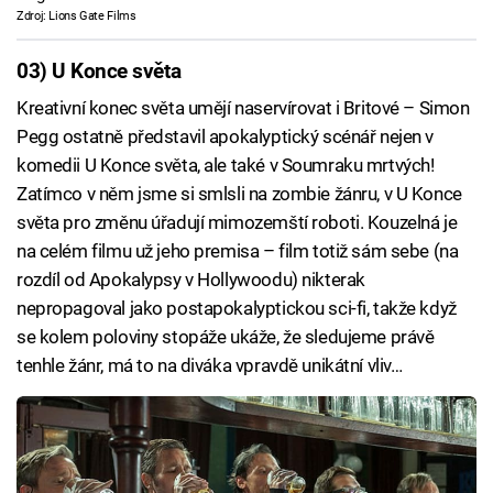
Zdroj: Lions Gate Films
03) U Konce světa
Kreativní konec světa umějí naservírovat i Britové – Simon
Pegg ostatně představil apokalyptický scénář nejen v
komedii U Konce světa, ale také v Soumraku mrtvých!
Zatímco v něm jsme si smlsli na zombie žánru, v U Konce
světa pro změnu úřadují mimozemští roboti. Kouzelná je
na celém filmu už jeho premisa – film totiž sám sebe (na
rozdíl od Apokalypsy v Hollywoodu) nikterak
nepropagoval jako postapokalyptickou sci-fi, takže když
se kolem poloviny stopáže ukáže, že sledujeme právě
tenhle žánr, má to na diváka vpravdě unikátní vliv…