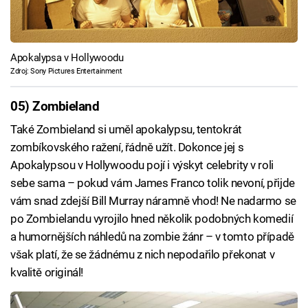
Apokalypsa v Hollywoodu
Zdroj: Sony Pictures Entertainment
05) Zombieland
Také Zombieland si uměl apokalypsu, tentokrát
zombíkovského ražení, řádně užít. Dokonce jej s
Apokalypsou v Hollywoodu pojí i výskyt celebrity v roli
sebe sama – pokud vám James Franco tolik nevoní, přijde
vám snad zdejší Bill Murray náramně vhod! Ne nadarmo se
po Zombielandu vyrojilo hned několik podobných komedií
a humornějších náhledů na zombie žánr – v tomto případě
však platí, že se žádnému z nich nepodařilo překonat v
kvalitě originál!