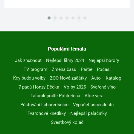
Populární témata
Jak zhubnout
Nejlepší filmy 2024
Nejlepší horory
TV program
Změna času
Partie
Počasí
Kdy budou volby
ZOO Nové začátky
Auto – katalog
7 pádů Honzy Dědka
Volby 2025
Svařené víno
Tatarák podle Pohlreicha
Aloe vera
Pěstování lichořeřišnice
Výpočet ascendentu
Tvarohové knedlíky
Nejlepší palačinky
Švestkový koláč