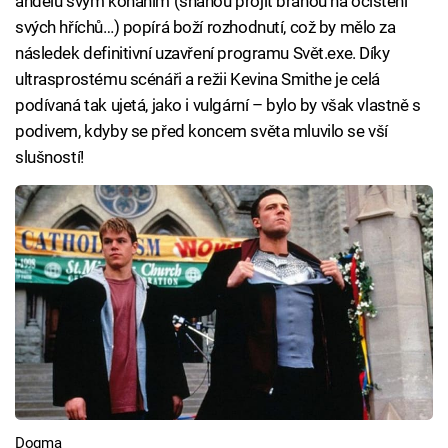
andělů svým konáním (snahou projít bránou na očištění
svých hříchů…) popírá boží rozhodnutí, což by mělo za
následek definitivní uzavření programu Svět.exe. Díky
ultrasprostému scénáři a režii Kevina Smithe je celá
podívaná tak ujetá, jako i vulgární – bylo by však vlastně s
podivem, kdyby se před koncem světa mluvilo se vší
slušností!
Dogma