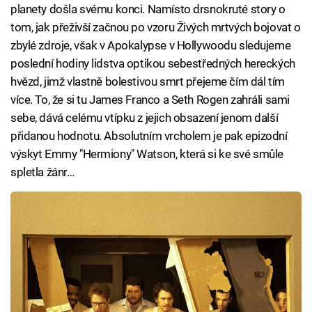
planety došla svému konci. Namísto drsnokruté story o
tom, jak přeživší začnou po vzoru Živých mrtvých bojovat o
zbylé zdroje, však v Apokalypse v Hollywoodu sledujeme
poslední hodiny lidstva optikou sebestředných hereckých
hvězd, jimž vlastně bolestivou smrt přejeme čím dál tím
více. To, že si tu James Franco a Seth Rogen zahráli sami
sebe, dává celému vtípku z jejich obsazení jenom další
přidanou hodnotu. Absolutním vrcholem je pak epizodní
výskyt Emmy "Hermiony" Watson, která si ke své smůle
spletla žánr…