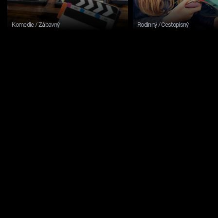
Komedie / Zábavný
Rodinný / Cestopisný