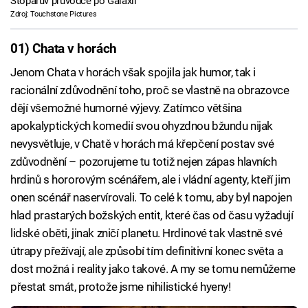
Stopařův průvodce po Galaxii
Zdroj: Touchstone Pictures
01) Chata v horách
Jenom Chata v horách však spojila jak humor, tak i
racionální zdůvodnění toho, proč se vlastně na obrazovce
dějí všemožné humorné výjevy. Zatímco většina
apokalyptických komedií svou ohyzdnou bžundu nijak
nevysvětluje, v Chatě v horách má křepčení postav své
zdůvodnění – pozorujeme tu totiž nejen zápas hlavních
hrdinů s hororovým scénářem, ale i vládní agenty, kteří jim
onen scénář naservírovali. To celé k tomu, aby byl napojen
hlad prastarých božských entit, které čas od času vyžadují
lidské oběti, jinak zničí planetu. Hrdinové tak vlastně své
útrapy přežívají, ale způsobí tím definitivní konec světa a
dost možná i reality jako takové. A my se tomu nemůžeme
přestat smát, protože jsme nihilistické hyeny!