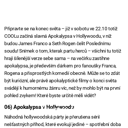
Připravte se na konec světa – již v sobotu ve 22.10 totiž
COOLu začíná slavná Apokalypsa v Hollywoodu, v níž
budou James Franco a Seth Rogen čelit Poslednímu
soudu! Snímek o tom, kterak partu herců – všichni tu totiž
hrají šílenější verze sebe sama – na večírku zastihne
apokalypsa, je především dárkem pro fanoušky Franca,
Rogena a přisprostlých komedií obecně. Může se to zdát
být kuriózní, ale právě apokalyptické filmy o konci světa
svádějí k humornému žánru víc, než by mohlo být na první
pohled zvykem! Které byste určitě měli vidět?
06) Apokalypsa v Hollywoodu
Failed to fetch
Náhodná hollywoodská párty je přerušena sérií
nešťastných příhod, které evokují jediné – spotřební doba