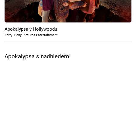
Cool Esport
Pořady
Apokalypsa v Hollywoodu
TV Program
Zdroj: Sony Pictures Entertainment
Sledujte prima+
Apokalypsa s nadhledem!
Přihlášení
Sledujte nás