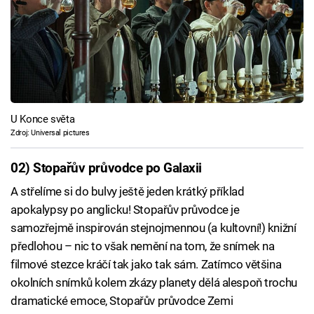
U Konce světa
Zdroj: Universal pictures
02) Stopařův průvodce po Galaxii
A střelíme si do bulvy ještě jeden krátký příklad
apokalypsy po anglicku! Stopařův průvodce je
samozřejmě inspirován stejnojmennou (a kultovní!) knižní
předlohou – nic to však nemění na tom, že snímek na
filmové stezce kráčí tak jako tak sám. Zatímco většina
okolních snímků kolem zkázy planety dělá alespoň trochu
dramatické emoce, Stopařův průvodce Zemi