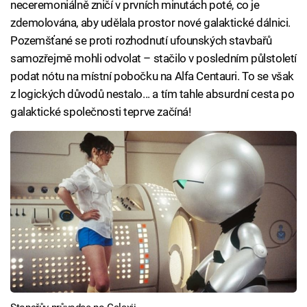
neceremoniálně zničí v prvních minutách poté, co je
zdemolována, aby udělala prostor nové galaktické dálnici.
Pozemšťané se proti rozhodnutí ufounských stavbařů
samozřejmě mohli odvolat – stačilo v posledním půlstoletí
podat nótu na místní pobočku na Alfa Centauri. To se však
z logických důvodů nestalo... a tím tahle absurdní cesta po
galaktické společnosti teprve začíná!