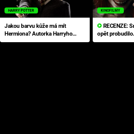
HARRY POTTER
KINOFILMY
Jakou barvu kůže má mít
RECENZE: Smrtelné zlo se
Hermiona? Autorka Harryho
opět probudilo
Pottera přišla s ráznou
přichází s neo
odpovědí
hororovou nab