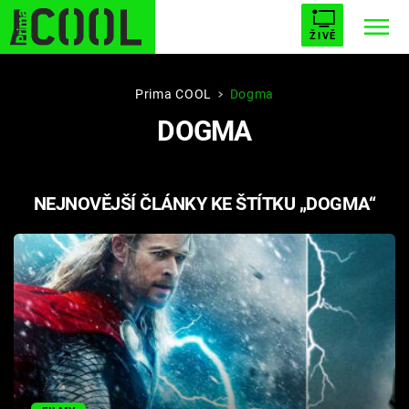
ŽIVĚ
STARHOUSE
BUFFY, PŘEMOŽITELKA UPÍRŮ
Trendy:
Prima COOL
Dogma
DOGMA
ESCAPE
PLNEJ KOTEL
AVENGERS 5
NEJNOVĚJŠÍ ČLÁNKY KE ŠTÍTKU „DOGMA“
Témata
Filmy
Seriály
Hry