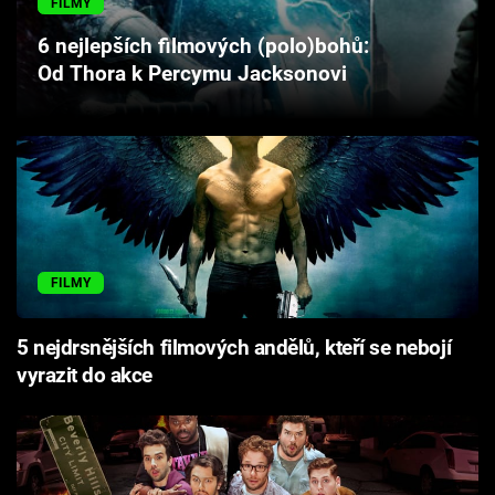
FILMY
Cool Esport
6 nejlepších filmových (polo)bohů:
Od Thora k Percymu Jacksonovi
Pořady
TV Program
Sledujte prima+
Přihlášení
FILMY
Sledujte nás
5 nejdrsnějších filmových andělů, kteří se nebojí
vyrazit do akce