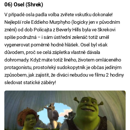
06) Osel (Shrek)
Failed to fetch
V případě osla padla volba zvířete vskutku dokonale!
Nejlepší role Eddieho Murphyho (logicky jen v původním
znění) od dob Policajta z Beverly Hills byla ve Skrekovi
spíše podružná – i sám ústřední zelenáč totiž uměl
vygenerovat poměrně hodně hlášek. Osel byl však
důvodem, proč se celá zápletka vlastně dávala
dohromady. Když máte totiž líného, životem omláceného
protagonistu, prostořeký sudokopytník je občas jediným
způsobem, jak zajistit, že diváci nebudou ve filmu 2 hodiny
sledovat statické záběry!