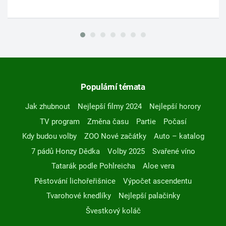
Populární témata
Jak zhubnout
Nejlepší filmy 2024
Nejlepší horory
TV program
Změna času
Partie
Počasí
Kdy budou volby
ZOO Nové začátky
Auto – katalog
7 pádů Honzy Dědka
Volby 2025
Svařené víno
Tatarák podle Pohlreicha
Aloe vera
Pěstování lichořeřišnice
Výpočet ascendentu
Tvarohové knedlíky
Nejlepší palačinky
Švestkový koláč