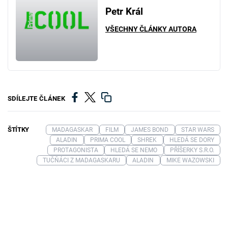
Petr Král
VŠECHNY ČLÁNKY AUTORA
SDÍLEJTE ČLÁNEK
ŠTÍTKY
MADAGASKAR
FILM
JAMES BOND
STAR WARS
ALADIN
PRIMA COOL
SHREK
HLEDÁ SE DORY
PROTAGONISTA
HLEDÁ SE NEMO
PŘÍŠERKY S.R.O.
TUČŇÁCI Z MADAGASKARU
ALADIN
MIKE WAZOWSKI