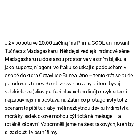
Již v sobotu ve 20.00 začínají na Prima COOL animovaní
Tučňáci z Madagaskaru! Někdejší vedlejší hrdinové série
Madagaskaru tu dostanou prostor ve vlastním bijáku a
jako supertajní agenti ve fraku se utkají s padouchem v
osobě doktora Octaviuse Brinea. Ano – tentokrát se bude
parodovat James Bond! Ze své povahy přitom bývají
sidekickové (alias parťáci hlavních hrdinů) obvykle těmi
nejzábavnějšími postavami. Zatímco protagonisty totiž
scenáristé píší tak, aby měli nezbytnou dávku hrdinství a
morálky, sidekickové mohou být totálně mešuge – a
totálně zábavní! Vzpomněli jsme na šest takových, kteří by
si zasloužili vlastní filmy!