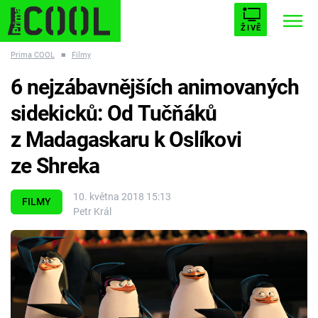
ŽIVĚ
Prima COOL
■
Filmy
STARHOUSE
BUFFY, PŘEMOŽITELKA UPÍRŮ
Trendy:
6 nejzábavnějších animovaných
ESCAPE
PLNEJ KOTEL
AVENGERS 5
sidekicků: Od Tučňáků
z Madagaskaru k Oslíkovi
ze Shreka
Témata
10. května 2018 15:13
FILMY
Petr Král
Filmy
Seriály
Hry