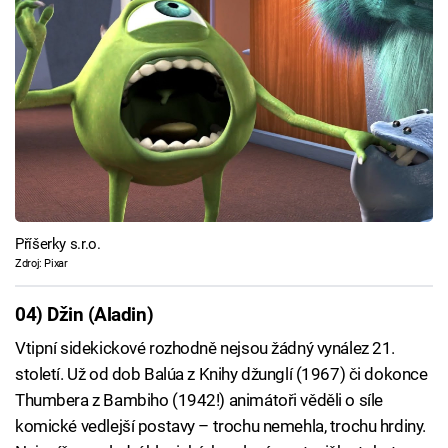
Příšerky s.r.o.
Zdroj: Pixar
04) Džin (Aladin)
Vtipní sidekickové rozhodně nejsou žádný vynález 21.
století. Už od dob Balúa z Knihy džunglí (1967) či dokonce
Thumbera z Bambiho (1942!) animátoři věděli o síle
komické vedlejší postavy – trochu nemehla, trochu hrdiny.