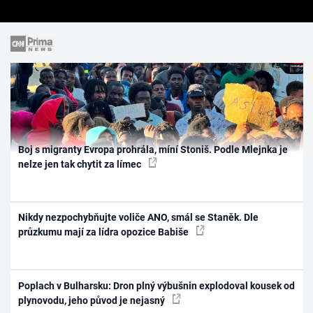
Boj s migranty Evropa prohrála, míní Stoniš. Podle Mlejnka je
nelze jen tak chytit za límec
Nikdy nezpochybňujte voliče ANO, smál se Staněk. Dle
průzkumu mají za lídra opozice Babiše
Poplach v Bulharsku: Dron plný výbušnin explodoval kousek od
plynovodu, jeho původ je nejasný