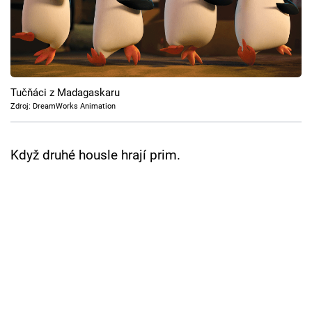
Cool Esport
Pořady
TV Program
Tučňáci z Madagaskaru
Zdroj: DreamWorks Animation
Sledujte prima+
Když druhé housle hrají prim.
Přihlášení
Sledujte nás