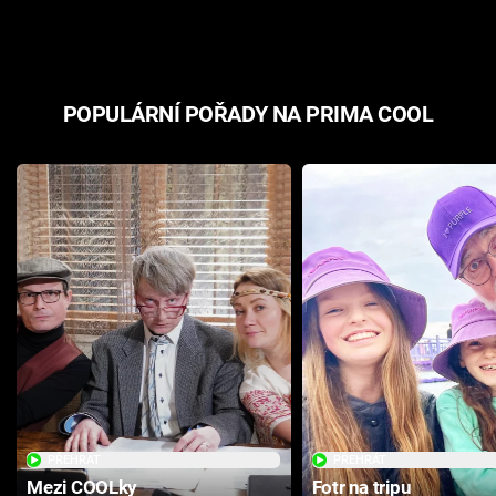
odpovědí
hororovou n
POPULÁRNÍ POŘADY NA PRIMA COOL
PŘEHRÁT
PŘEHRÁT
Mezi COOLky
Fotr na tripu