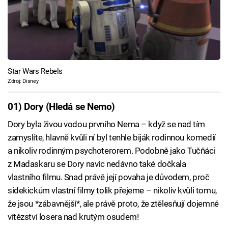
Star Wars Rebels
Zdroj: Disney
01) Dory (Hledá se Nemo)
Dory byla živou vodou prvního Nema – když se nad tím
zamyslíte, hlavně kvůli ní byl tenhle biják rodinnou komedií
a nikoliv rodinným psychoterorem. Podobně jako Tučňáci
z Madaskaru se Dory navíc nedávno také dočkala
vlastního filmu. Snad právě její povaha je důvodem, proč
sidekickům vlastní filmy tolik přejeme – nikoliv kvůli tomu,
že jsou *zábavnější*, ale právě proto, že ztělesňují dojemné
vítězství losera nad krutým osudem!