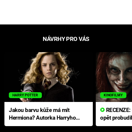
NÁVRHY PRO VÁS
HARRY POTTER
KINOFILMY
Jakou barvu kůže má mít
RECENZE: Smrtelné zlo se
Hermiona? Autorka Harryho
opět probudi
Pottera přišla s ráznou
přichází s n