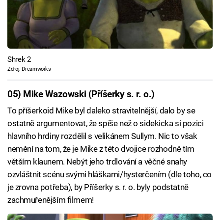
Shrek 2
Zdroj: Dreamworks
05) Mike Wazowski (Příšerky s. r. o.)
To příšerkoid Mike byl daleko stravitelnější, dalo by se
ostatně argumentovat, že spíše než o sidekicka si pozici
hlavního hrdiny rozdělil s velikánem Sullym. Nic to však
nemění na tom, že je Mike z této dvojice rozhodně tím
větším klaunem. Nebýt jeho trdlování a věčné snahy
ozvláštnit scénu svými hláškami/hysterčením (dle toho, co
je zrovna potřeba), by Příšerky s. r. o. byly podstatně
zachmuřenějším filmem!