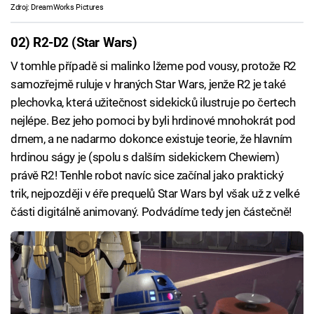
Zdroj: DreamWorks Pictures
02) R2-D2 (Star Wars)
V tomhle případě si malinko lžeme pod vousy, protože R2
samozřejmě ruluje v hraných Star Wars, jenže R2 je také
plechovka, která užitečnost sidekicků ilustruje po čertech
nejlépe. Bez jeho pomoci by byli hrdinové mnohokrát pod
drnem, a ne nadarmo dokonce existuje teorie, že hlavním
hrdinou ságy je (spolu s dalším sidekickem Chewiem)
právě R2! Tenhle robot navíc sice začínal jako praktický
trik, nejpozději v éře prequelů Star Wars byl však už z velké
části digitálně animovaný. Podvádíme tedy jen částečně!