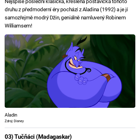
Nejspíše poslední klasická, kreslená postavička tohoto
druhu z předmoderní éry pochází z Aladina (1992) a je jí
samozřejmě modrý Džin, geniálně namluvený Robinem
Williamsem!
Aladin
Zdroj: Disney
03) Tučňáci (Madagaskar)