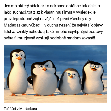
Jen málokterý sidekick to nakonec dotáhne tak daleko
jako Tučňáci, totiž až k vlastnímu filmu! A výsledek je
pravděpodobně zajímavější než první všechny díly
Madagaskaru vůbec – v duchu tvrzení, že největší objevy
lidstva vznikly náhodou, také mnohé nejvtipnější postavy
světa filmu zjevně vznikají podobně randomizovaně!
Tučňáci z Madaskaru