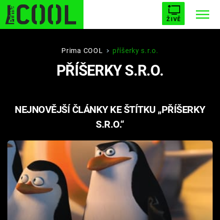
ŽIVĚ
STARHOUSE
BUFFY, PŘEMOŽITELKA UPÍRŮ
Trendy:
Prima COOL
příšerky s.r.o.
PŘÍŠERKY S.R.O.
ESCAPE
PLNEJ KOTEL
AVENGERS 5
NEJNOVĚJŠÍ ČLÁNKY KE ŠTÍTKU „PŘÍŠERKY
S.R.O.“
Témata
Filmy
Seriály
Hry