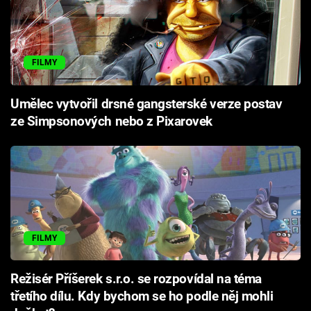
FILMY
Umělec vytvořil drsné gangsterské verze postav
ze Simpsonových nebo z Pixarovek
FILMY
Režisér Příšerek s.r.o. se rozpovídal na téma
třetího dílu. Kdy bychom se ho podle něj mohli