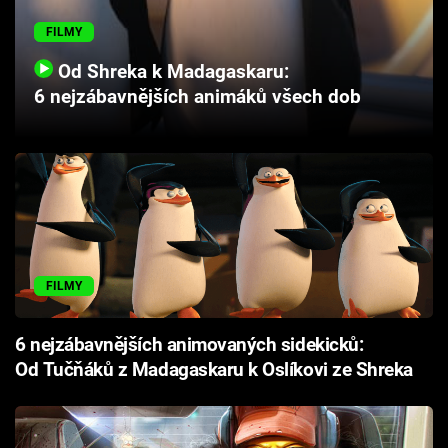
Cool Esport
FILMY
Pořady
Od Shreka k Madagaskaru:
6 nejzábavnějších animáků všech dob
TV Program
Sledujte prima+
Přihlášení
FILMY
Sledujte nás
6 nejzábavnějších animovaných sidekicků:
Od Tučňáků z Madagaskaru k Oslíkovi ze Shreka