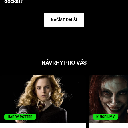
dočkat?
NAČÍST DALŠÍ
NÁVRHY PRO VÁS
HARRY POTTER
KINOFILMY