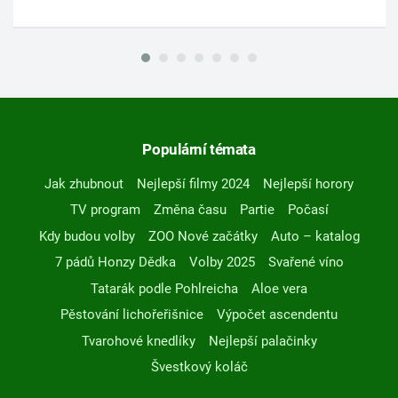
Populární témata
Jak zhubnout
Nejlepší filmy 2024
Nejlepší horory
TV program
Změna času
Partie
Počasí
Kdy budou volby
ZOO Nové začátky
Auto – katalog
7 pádů Honzy Dědka
Volby 2025
Svařené víno
Tatarák podle Pohlreicha
Aloe vera
Pěstování lichořeřišnice
Výpočet ascendentu
Tvarohové knedlíky
Nejlepší palačinky
Švestkový koláč