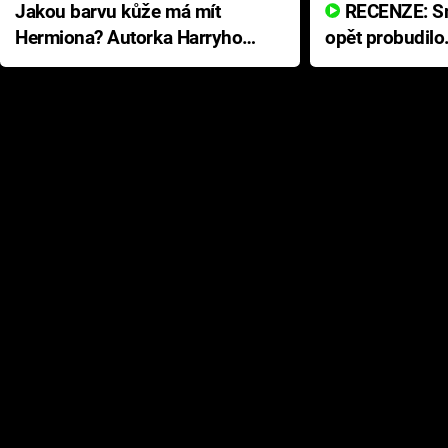
Jakou barvu kůže má mít
RECENZE: Smrtelné zlo se
Hermiona? Autorka Harryho
opět probudilo
Pottera přišla s ráznou
přichází s neo
odpovědí
hororovou nab