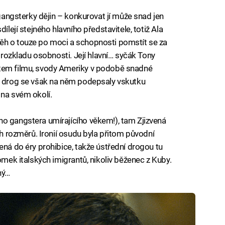
 gangsterky dějin – konkurovat jí může snad jen
ílejí stejného hlavního představitele, totiž Ala
ěh o touze po moci a schopnosti pomstít se za
o rozkladu osobnosti. Její hlavní… syčák Tony
rtem filmu, svody Ameriky v podobě snadné
ji drog se však na něm podepsaly vskutku
 na svém okolí.
ho gangstera umírajícího věkem!), tam Zjizvená
ch rozměrů. Ironií osudu byla přitom původní
ená do éry prohibice, takže ústřední drogou tu
omek italských imigrantů, nikoliv běženec z Kuby.
ný…