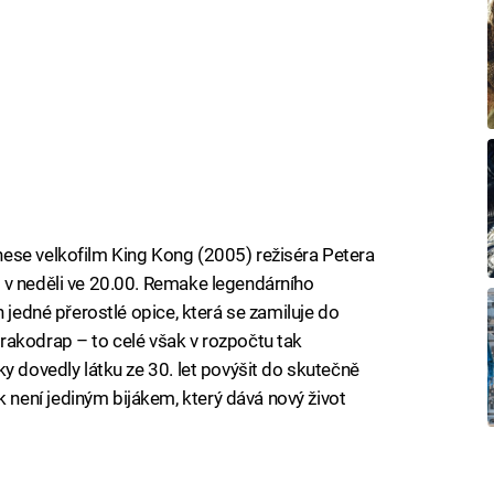
ese velkofilm King Kong (2005) režiséra Petera
 v neděli ve 20.00. Remake legendárního
 jedné přerostlé opice, která se zamiluje do
rakodrap – to celé však v rozpočtu tak
y dovedly látku ze 30. let povýšit do skutečně
ení jediným bijákem, který dává nový život
iled to fetch