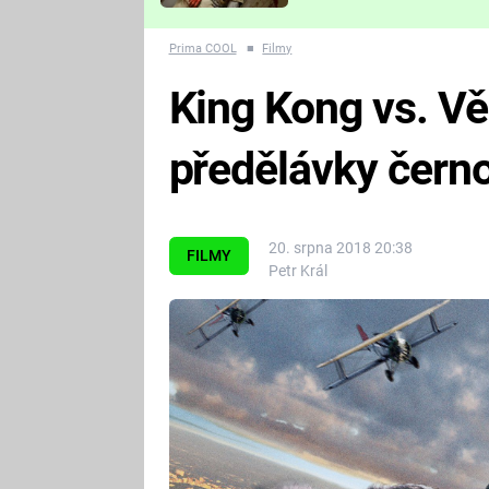
Které děsivé pecky vám
nejvíc zvednou tep?
Prima COOL
■
Filmy
King Kong vs. Věc
předělávky černo
20. srpna 2018 20:38
FILMY
Petr Král