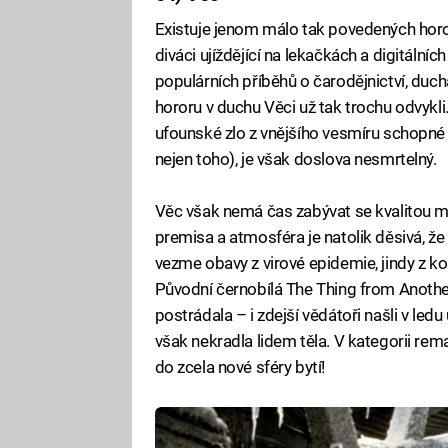
Existuje jenom málo tak povedených horor
diváci ujíždějící na lekačkách a digitálníc
populárních příběhů o čarodějnictví, duch
hororu v duchu Věci už tak trochu odvykli
ufounské zlo z vnějšího vesmíru schopné 
nejen toho), je však doslova nesmrtelný.
Věc však nemá čas zabývat se kvalitou m
premisa a atmosféra je natolik děsivá, že
vezme obavy z virové epidemie, jindy z k
Původní černobílá The Thing from Anothe
postrádala – i zdejší vědátoři našli v ledu u
však nekradla lidem těla. V kategorii re
do zcela nové sféry bytí!