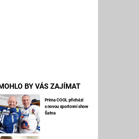
MOHLO BY VÁS ZAJÍMAT
Prima COOL přichází
s novou sportovní show
Šatna