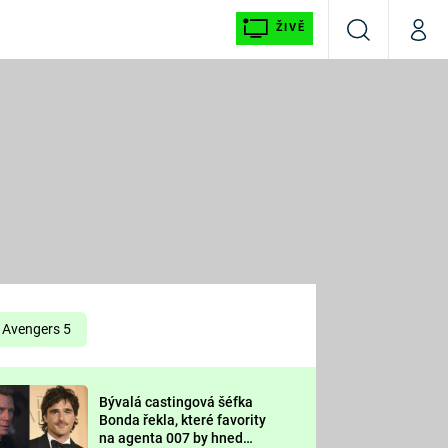
ŽIVĚ
Vyhledávání
Můj p
Prima+
É
CNN Prima NEWS
E
Prima FRESH
ŠÍ
Prima LIVING
E
Prima Ženy
Avengers 5
Prima LAJK
Bývalá castingová šéfka
OOL
Bonda řekla, které favority
Sledujte nás
na agenta 007 by hned