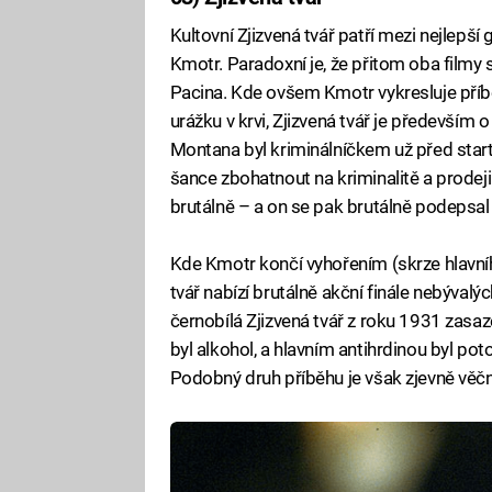
Kultovní Zjizvená tvář patří mezi nejlepší
Kmotr. Paradoxní je, že přitom oba filmy sd
Pacina. Kde ovšem Kmotr vykresluje příb
urážku v krvi, Zjizvená tvář je především 
Montana byl kriminálníčkem už před sta
šance zbohatnout na kriminalitě a prode
brutálně – a on se pak brutálně podepsal
Kde Kmotr končí vyhořením (skrze hlavní
tvář nabízí brutálně akční finále nebývalý
černobílá Zjizvená tvář z roku 1931 zasaz
byl alkohol, a hlavním antihrdinou byl pot
Podobný druh příběhu je však zjevně věč