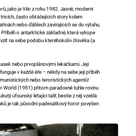
ů, jako je Věc z roku 1982. Jasně, moderní
h tricích, často obtáčejících story kolem
ařinách nebo ďáblech zavírajících se do výtahu,
. Příběh o antarktické základně, která vykope
vzít na sebe podobu kteréhokoliv člověka (a
asek nebo prvoplánovými lekačkami. Její
 funguje v každé éře – někdy na sebe její příběh
omunistických nebo teroristických agentů!
r World (1951) přitom paradoxně tuhle rovinu
kutý ufounský létající talíř, bestie z něj vzešlá
maků je tak původní padesátkový horor povýšen