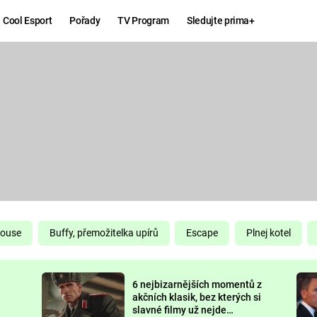
Cool Esport
Pořady
TV Program
Sledujte prima+
Hry
Zábava
MAFIA
ZÁBAVN
GALERI
GTA 6
NEJLEP
KINGDOM
KOMEDI
COME:
DELIVERANCE
CHUCK
House
Buffy, přemožitelka upírů
Escape
Plnej kotel
NORRIS
ESPORT
6 nejbizarnějších momentů z
DEADP
akčních klasik, bez kterých si
slavné filmy už nejde