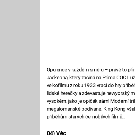
Opulence v každém směru – právě to přin
Jacksona, který začíná na Prima COOL už
velkofilmu z roku 1933 vrací do hry příběh
lidské herečky a zdevastuje newyorský m
vysokém, jako je opičák sám! Moderní trik
megalomanské podívané. King Kong však n
příběhům starých černobílých filmů...
04) Věc
Fa