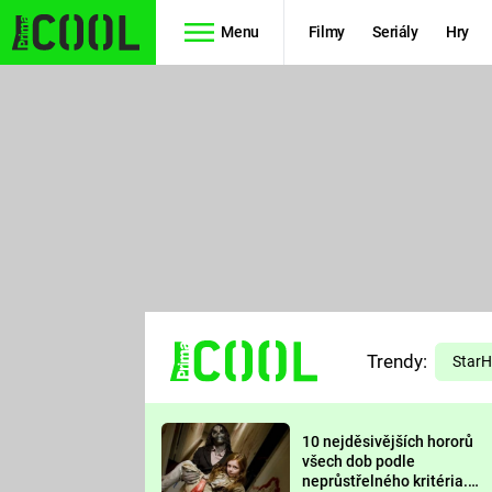
Menu
Filmy
Seriály
Hry
Seriály
Filmy
SIMPSONOVI
STAR WARS
HVĚZDNÁ
AVENGERS
BRÁNA
RYCHLE A
TEORIE
ZBĚSILE 10
Trendy:
VELKÉHO
Star
PREDÁTOR
TŘESKU
10 nejděsivějších hororů
FUTURAMA
všech dob podle
neprůstřelného kritéria.