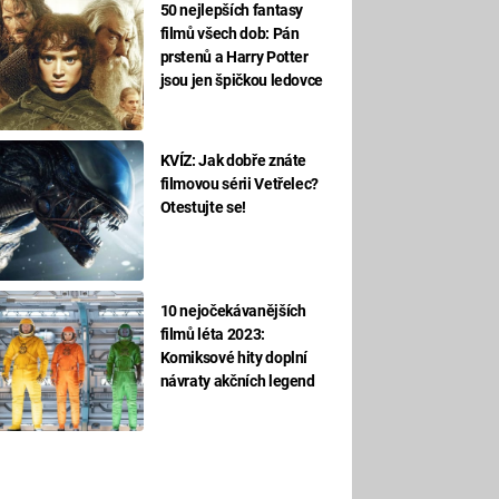
50 nejlepších fantasy
filmů všech dob: Pán
prstenů a Harry Potter
jsou jen špičkou ledovce
KVÍZ: Jak dobře znáte
filmovou sérii Vetřelec?
Otestujte se!
10 nejočekávanějších
filmů léta 2023:
Komiksové hity doplní
návraty akčních legend