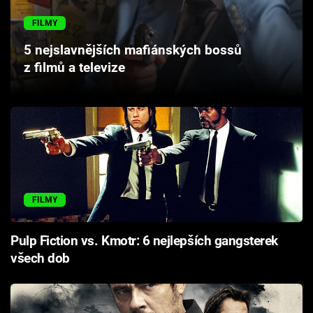
Cool Esport
FILMY
Pořady
5 nejslavnějších mafiánských bossů
z filmů a televize
TV Program
Sledujte prima+
Přihlášení
FILMY
Sledujte nás
Pulp Fiction vs. Kmotr: 6 nejlepších gangsterek
všech dob