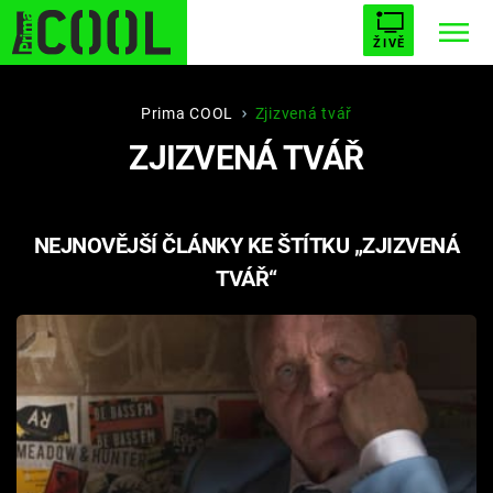
ŽIVĚ
STARHOUSE
BUFFY, PŘEMOŽITELKA UPÍRŮ
Trendy:
Prima COOL
Zjizvená tvář
ZJIZVENÁ TVÁŘ
ESCAPE
PLNEJ KOTEL
AVENGERS 5
NEJNOVĚJŠÍ ČLÁNKY KE ŠTÍTKU „ZJIZVENÁ
TVÁŘ“
Témata
Filmy
Seriály
Hry