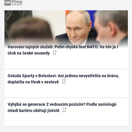
Varování tajných služeb: Putin chystá test NATO. Ve hře je i
útok na české sousedy
Ostuda Sparty v Boleslavi: Ani jednou nevystřelila na bránu,
doplatila na třesk v sestavě
Vyhýbá se generace Z vedoucím pozicím? Podle sociologů
mladí kariéru obětují jistotě