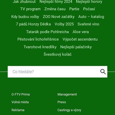
Jak zhubnout
Nejlepší filmy 2024
Nejlepší horory
TV program
Změna času
Partie
Počasí
Kdy budou volby
ZOO Nové začátky
Auto – katalog
7 pádů Honzy Dědka
Volby 2025
Svařené víno
Tatarák podle Pohlreicha
Aloe vera
Pěstování lichořeřišnice
Výpočet ascendentu
Tvarohové knedlíky
Nejlepší palačinky
Švestkový koláč
O FTV Prima
Management
Volná místa
Press
Reklama
Castingy a výzvy