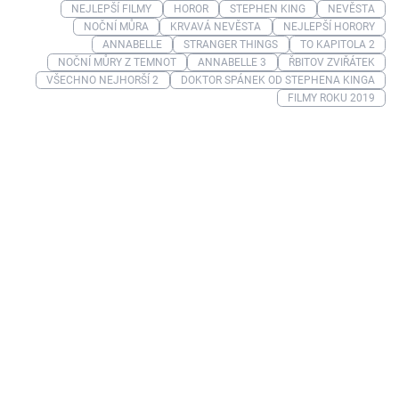
NEJLEPŠÍ FILMY
HOROR
STEPHEN KING
NEVĚSTA
NOČNÍ MŮRA
KRVAVÁ NEVĚSTA
NEJLEPŠÍ HORORY
ANNABELLE
STRANGER THINGS
TO KAPITOLA 2
NOČNÍ MŮRY Z TEMNOT
ANNABELLE 3
ŘBITOV ZVIŘÁTEK
VŠECHNO NEJHORŠÍ 2
DOKTOR SPÁNEK OD STEPHENA KINGA
FILMY ROKU 2019