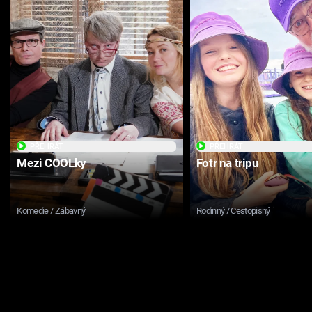
PŘEHRÁT
PŘEHRÁT
Mezi COOLky
Fotr na tripu
Komedie / Zábavný
Rodinný / Cestopisný