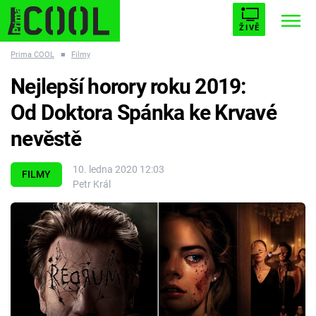
ŽIVĚ
Prima COOL
■
Filmy
STARHOUSE
BUFFY, PŘEMOŽITELKA UPÍRŮ
Trendy:
Nejlepší horory roku 2019:
ESCAPE
PLNEJ KOTEL
AVENGERS 5
Od Doktora Spánka ke Krvavé
nevěstě
10. ledna 2020 12:03
FILMY
Petr Král
Témata
Filmy
Seriály
Hry