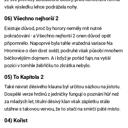
však výsledku lehce podrážela nohy.
06) Všechno nejhorší 2
Existuje důvod, proč by horory neměly mít nutně
pokračování - a Všechno nejhorší 2 onen důvod opět
připomnělo. Napoprvé byla tahle vražedná variace Na
Hromnice o den dost svěží, podruhé však působí mnohem
béčkovějším dojmem. A i když je pořád fajn, na vyšší
pozici v tomhle žebříčku to zkrátka nebylo.
05) To Kapitola 2
Také návrat děsivého klauna byl určitou sázkou na jistotu.
Dospělé verze hrdinů z jedničky fungují o poznání hůř než
za mladých let, titulní děsivý klan však zápletku stále
utáhne s takovou vervou, že to stačí na smírčí páté místo.
04) Kořist