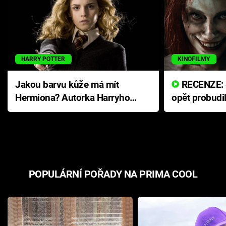
HARRY POTTER
KINOFILMY
Jakou barvu kůže má mít
RECENZE: Smrtelné zlo se
Hermiona? Autorka Harryho
opět probudi
Pottera přišla s ráznou
přichází s n
odpovědí
hororovou n
POPULÁRNÍ POŘADY NA PRIMA COOL