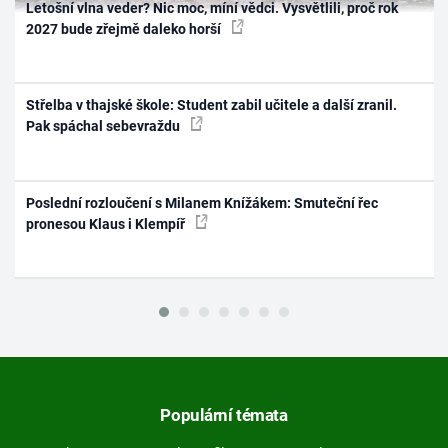
Letošní vlna veder? Nic moc, míní vědci. Vysvětlili, proč rok
2027 bude zřejmě daleko horší
Střelba v thajské škole: Student zabil učitele a další zranil.
Pak spáchal sebevraždu
Poslední rozloučení s Milanem Knížákem: Smuteční řec
pronesou Klaus i Klempíř
Populární témata