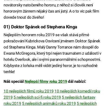
novátorsky natočeného hororu, z něhož si člověk není
hororovým žánrem nějaký čas ani jistý. A o to víc pak film
dovede tnout do živého!
01) Doktor Spánek od Stephena Kinga
Nejlepším hororem roku 2019 se však stává přímé
pokračování Kubrickova Osvícení jménem Doktor Spánek
od Stephena Kinga. Malý Danny Torrance nám dospěl do
Ewana McGregora, který trpí nejen traumatem z událostí v
hotelu Overlook, ale i svými paranormálními schopnostmi.
Kdybyste z loňska měli vidět jediný horor, je to rozhodně
tenhle!
Náš speciál
Nejlepší filmy roku 2019
dál nabízí:
10 nejlepších filmů roku 2019
10 nejlepších komedií roku
2019
5 nejlepších sci-fi roku 2019
5 nejlepších fantasy
roku 2019
5 nejlepších animáků roku 2019
5 nejlepších