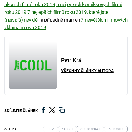
akčních filmů roku 2019
5 nejlepších komiksových filmů
roku 2019
7 nejlepších filmů roku 2019, které jste
(nejspíš) neviděli
a případně máme i
7 největších filmových
zklamání roku 2019
Petr Král
VŠECHNY ČLÁNKY AUTORA
SDÍLEJTE ČLÁNEK
ŠTÍTKY
FILM
KOŘIST
SLUNOVRAT
POTOMEK