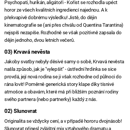
Psychopati, hurikán, aligátoři - Kořist se rozhodla upéct
horor ze všech kvalitních ingrediencí najednou. A k
překvapivě dobrému výsledku! Jistě, do dějin
kinematografie se (ani přes chválu od Quentina Tarantina)
nejspíš nezapíše. Rozhodně se však pozitivně zapsala do
dějin jednoho, dvou letních večerů.
03) Krvavá nevěsta
Jakoby svatby nebyly děsivé samy o sobě, Krvavá nevěsta
našla způsob, jak je "vylepšit" - ústřední hrdinka se sice
provdá, její nová rodina se ji však rozhodne od půlnoci do
rána lovit! Poměrně generická story klape díky tísnivé
atmošce a obavám, které má při bližším poznání rodiny
svého partnera (nebo partnerky) každý z nás.
02) Slunovrat
Originalita se vždycky cení, a v případě hororu dvojnásob!
Slunovrat přinesl zvláštní mix vztahového dramatu a