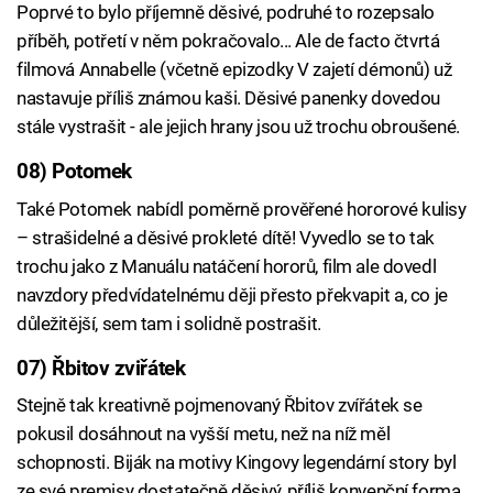
Poprvé to bylo příjemně děsivé, podruhé to rozepsalo
příběh, potřetí v něm pokračovalo... Ale de facto čtvrtá
filmová Annabelle (včetně epizodky V zajetí démonů) už
nastavuje příliš známou kaši. Děsivé panenky dovedou
stále vystrašit - ale jejich hrany jsou už trochu obroušené.
08) Potomek
Také Potomek nabídl poměrně prověřené hororové kulisy
– strašidelné a děsivé prokleté dítě! Vyvedlo se to tak
trochu jako z Manuálu natáčení hororů, film ale dovedl
navzdory předvídatelnému ději přesto překvapit a, co je
důležitější, sem tam i solidně postrašit.
07) Řbitov zviřátek
Stejně tak kreativně pojmenovaný Řbitov zvířátek se
pokusil dosáhnout na vyšší metu, než na níž měl
schopnosti. Biják na motivy Kingovy legendární story byl
ze své premisy dostatečně děsivý, příliš konvenční forma