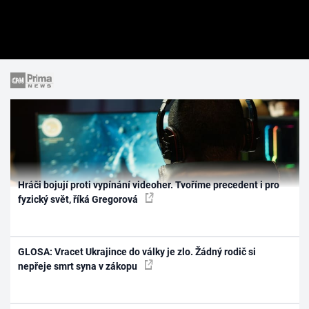
Hráči bojují proti vypínání videoher. Tvoříme precedent i pro
fyzický svět, říká Gregorová
GLOSA: Vracet Ukrajince do války je zlo. Žádný rodič si
nepřeje smrt syna v zákopu