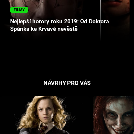
Cool Esport
FILMY
Pořady
Nejlepší horory roku 2019: Od Doktora
Spánka ke Krvavé nevěstě
TV Program
Sledujte prima+
Přihlášení
NÁVRHY PRO VÁS
Sledujte nás