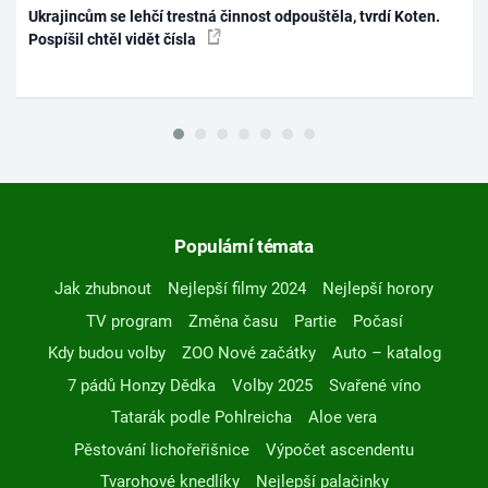
Ukrajincům se lehčí trestná činnost odpouštěla, tvrdí Koten.
Pospíšil chtěl vidět čísla
Populární témata
Jak zhubnout
Nejlepší filmy 2024
Nejlepší horory
TV program
Změna času
Partie
Počasí
Kdy budou volby
ZOO Nové začátky
Auto – katalog
7 pádů Honzy Dědka
Volby 2025
Svařené víno
Tatarák podle Pohlreicha
Aloe vera
Pěstování lichořeřišnice
Výpočet ascendentu
Tvarohové knedlíky
Nejlepší palačinky