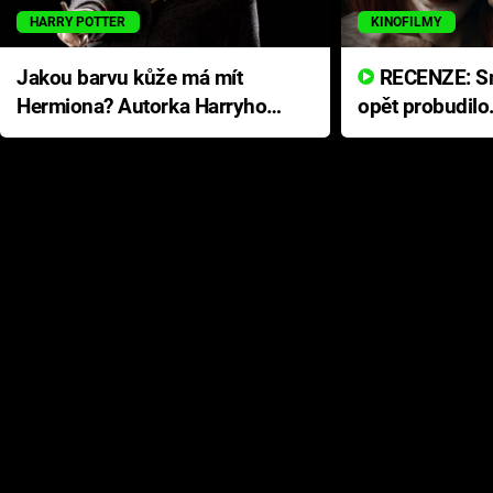
HARRY POTTER
KINOFILMY
Jakou barvu kůže má mít
RECENZE: Smrtelné zlo se
Hermiona? Autorka Harryho
opět probudilo
Pottera přišla s ráznou
přichází s neo
odpovědí
hororovou nab