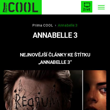
ŽIVĚ
STARHOUSE
BUFFY, PŘEMOŽITELKA UPÍRŮ
Trendy:
Prima COOL
Annabelle 3
ANNABELLE 3
ESCAPE
PLNEJ KOTEL
AVENGERS 5
NEJNOVĚJŠÍ ČLÁNKY KE ŠTÍTKU
„ANNABELLE 3“
Témata
Filmy
Seriály
Hry