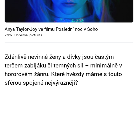
Cool Esport
Pořady
Anya Taylor-Joy ve filmu Poslední noc v Soho
TV Program
Zdroj: Universal pictures
Sledujte prima+
Zdánlivě nevinné ženy a dívky jsou častým
terčem zabijáků či temných sil – minimálně v
Přihlášení
hororovém žánru. Které hvězdy máme s touto
sférou spojené nejvýrazněji?
Sledujte nás