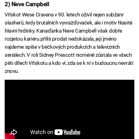
2) Neve Campbell
Vřískot Wese Cravena v 90. letech oživil nejen subžánr
slasherů, tedy brutálních vyvražďovaček, ale i motiv hlasité
hlavní hrdinky. Kanaďanka Neve Campbell však dobře
rozjetou kariéru příliš prodat nedokázala, její jméno
najdeme spíše v béčkových produkcích a televizních
seriálech. V roli Sidney Prescott nicméně zůstala ve všech
pěti dílech Vřískotu a kdo ví, zda se k ní v budoucnu nevrátí
znovu.