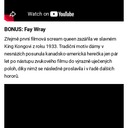
BONUS: Fay Wray
Zřejmě první filmová scream queen zazářila ve slavném
King Kongovi z roku 1933. Tradiční motiv dámy v
nesnázích posunula kanadsko-americká herečka jen pár
let po nástupu zvukového filmu do výrazně uječených
poloh, díky nimž se následně proslavila i v řadě dalších
hororů.