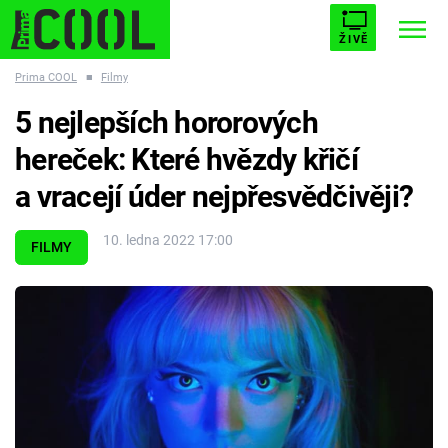
ŽIVĚ
Prima COOL
■
Filmy
STARHOUSE
BUFFY, PŘEMOŽITELKA UPÍRŮ
Trendy:
5 nejlepších hororových
ESCAPE
PLNEJ KOTEL
AVENGERS 5
hereček: Které hvězdy křičí
a vracejí úder nejpřesvědčivěji?
10. ledna 2022 17:00
FILMY
Témata
Filmy
Seriály
Hry