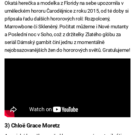
Okatá herečka a modelka z Floridy na sebe upozornila v
uměleckém hororu Čarodějnice z roku 2015, od té doby si
připsala řadu dalších hororových rolí: Rozpolcený,
Marrowbone či Skleněný. Počítat můžeme i Nové mutanty
a Poslední noc v Soho, což z držitelky Zlatého glóbu za
seriál Dámský gambit činí jednu z momentálně
nejobsazovanějších žen do hororových světů. Gratulujeme!
3) Chloë Grace Moretz