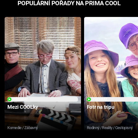
POPULÁRNÍ POŘADY NA PRIMA COOL
PŘEHRÁT
PŘEHRÁT
Mezi COOLky
Fotr na tripu
Komedie / Zábavný
Rodinný / Reality / Cestopisný