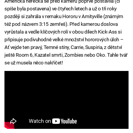
Americká herečka se před kameru poprvé postavila (či
spíše byla postavena) ve čtyřech letech a už o tři roky
později si zahrála v remaku Hororu v Amityville (známým
též pod názvem 3:15 zemřeš). Před kamerou doslova
vyrůstala a vedle klíčových rolí v obou dílech Kick-Ass si
připisuje podivuhodně velké množství hororových úloh –
Ať vejde ten pravý, Temné stíny, Carrie, Suspiria, z dětství
ještě Room 6, Kazatel smrti, Zombies nebo Oko. Tahle tvář
se už musela něco nakřičet!