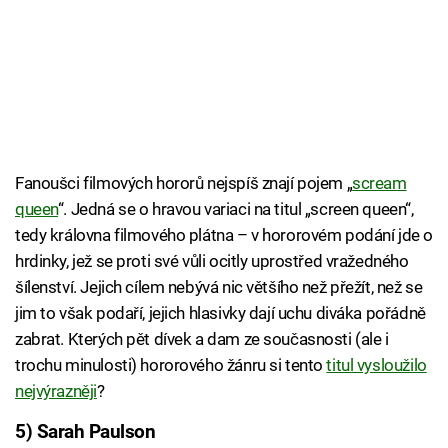
Fanoušci filmových hororů nejspíš znají pojem „
scream
queen
“. Jedná se o hravou variaci na titul „screen queen“,
tedy královna filmového plátna – v hororovém podání jde o
hrdinky, jež se proti své vůli ocitly uprostřed vražedného
šílenství. Jejich cílem nebývá nic většího než přežít, než se
jim to však podaří, jejich hlasivky dají uchu diváka pořádně
zabrat. Kterých pět dívek a dam ze současnosti (ale i
trochu minulosti) hororového žánru si tento
titul vysloužilo
nejvýrazněji
?
5) Sarah Paulson