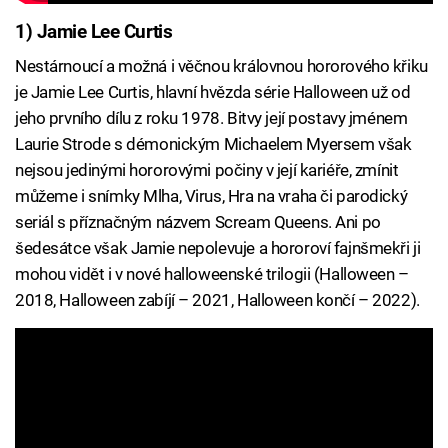
1) Jamie Lee Curtis
Nestárnoucí a možná i věčnou královnou hororového křiku
je Jamie Lee Curtis, hlavní hvězda série Halloween už od
jeho prvního dílu z roku 1978. Bitvy její postavy jménem
Laurie Strode s démonickým Michaelem Myersem však
nejsou jedinými hororovými počiny v její kariéře, zmínit
můžeme i snímky Mlha, Virus, Hra na vraha či parodický
seriál s příznačným názvem Scream Queens. Ani po
šedesátce však Jamie nepolevuje a hororoví fajnšmekři ji
mohou vidět i v nové halloweenské trilogii (Halloween –
2018, Halloween zabíjí – 2021, Halloween končí – 2022).