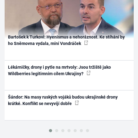
Bartošek k Turkovi: Hyenismus a nehoráznost. Ke stíhání by
ho Sněmovna vydala, míní Vondráček
Lékárničky, drony i pytle na mrtvoly: Jsou tržiště jako
Wildberries legitimním cílem Ukrajiny?
Šándor: Na masy ruských vojáků budou ukrajinské drony
krátké. Konflikt se nevyvíjí dobře