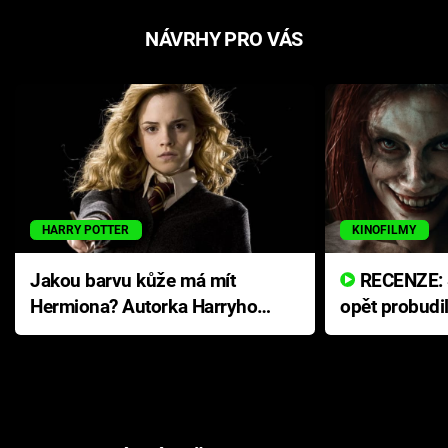
NÁVRHY PRO VÁS
HARRY POTTER
KINOFILMY
Jakou barvu kůže má mít
RECENZE: Smrtelné zlo se
Hermiona? Autorka Harryho
opět probudi
Pottera přišla s ráznou
přichází s n
odpovědí
hororovou n