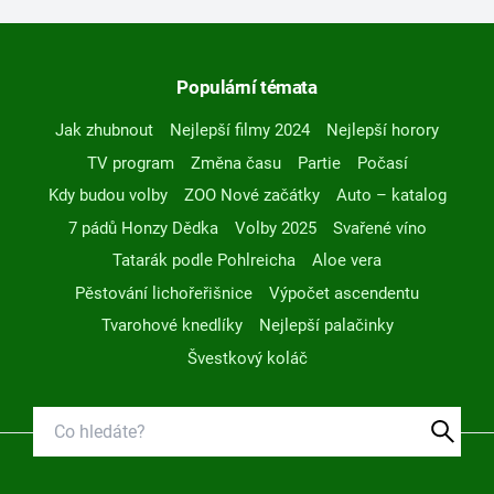
Populární témata
Jak zhubnout
Nejlepší filmy 2024
Nejlepší horory
TV program
Změna času
Partie
Počasí
Kdy budou volby
ZOO Nové začátky
Auto – katalog
7 pádů Honzy Dědka
Volby 2025
Svařené víno
Tatarák podle Pohlreicha
Aloe vera
Pěstování lichořeřišnice
Výpočet ascendentu
Tvarohové knedlíky
Nejlepší palačinky
Švestkový koláč