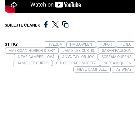
SDÍLEJTE ČLÁNEK
ŠTÍTKY
HVĚZDA
HALLOWEEN
HOROR
HEREC
AMERICAN HORROR STORY
JAMIE LEE CURTIS
SARAH PAULSON
NEVE CAMPBELLOVÁ
ANYA TAYLOR-JOY
SCREAM QUEENS
JAMIE LEE CURTIS
CHLOË GRACE MORETZ
SCREAM QUEEN
NEVE CAMPBELL
FAY WRAY