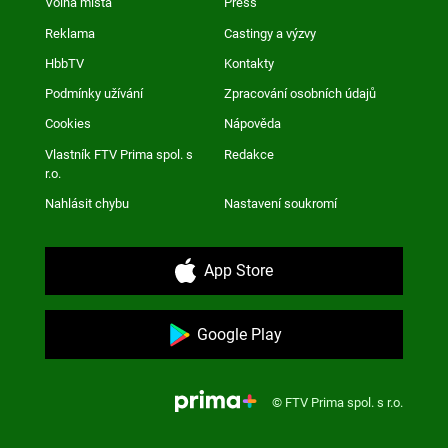
Volná místa
Press
Reklama
Castingy a výzvy
HbbTV
Kontakty
Podmínky užívání
Zpracování osobních údajů
Cookies
Nápověda
Vlastník FTV Prima spol. s
Redakce
r.o.
Nahlásit chybu
Nastavení soukromí
App Store
Google Play
© FTV Prima spol. s r.o.