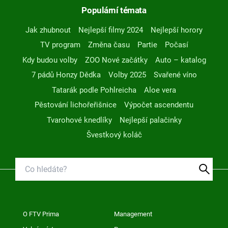
Populární témata
Jak zhubnout
Nejlepší filmy 2024
Nejlepší horory
TV program
Změna času
Partie
Počasí
Kdy budou volby
ZOO Nové začátky
Auto – katalog
7 pádů Honzy Dědka
Volby 2025
Svařené víno
Tatarák podle Pohlreicha
Aloe vera
Pěstování lichořeřišnice
Výpočet ascendentu
Tvarohové knedlíky
Nejlepší palačinky
Švestkový koláč
O FTV Prima
Management