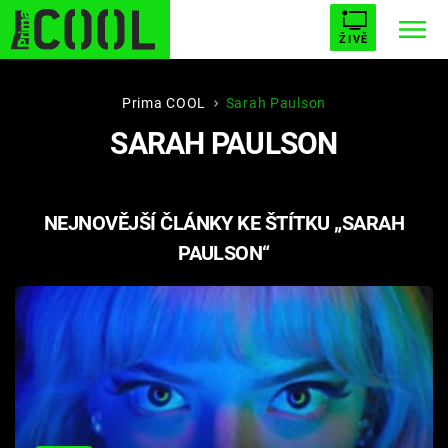
ŽIVĚ
STARHOUSE
BUFFY, PŘEMOŽITELKA UPÍRŮ
Trendy:
Prima COOL
Sarah Paulson
SARAH PAULSON
ESCAPE
PLNEJ KOTEL
AVENGERS 5
NEJNOVĚJŠÍ ČLÁNKY KE ŠTÍTKU „SARAH
PAULSON“
Témata
Filmy
Seriály
Hry