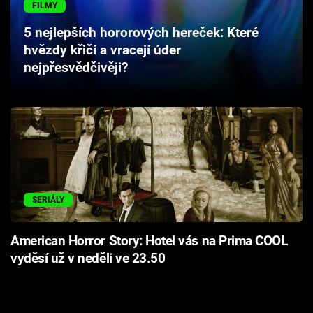
FILMY
Cool Esport
5 nejlepších hororových hereček: Které
Pořady
hvězdy křičí a vracejí úder
nejpřesvědčivěji?
TV Program
Sledujte prima+
Přihlášení
SERIÁLY
Sledujte nás
American Horror Story: Hotel vás na Prima COOL
vyděsí už v neděli ve 23.50