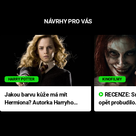
NÁVRHY PRO VÁS
HARRY POTTER
KINOFILMY
Jakou barvu kůže má mít
RECENZE: Smrtelné zlo se
Hermiona? Autorka Harryho
opět probudilo
Pottera přišla s ráznou
přichází s neo
odpovědí
hororovou nab