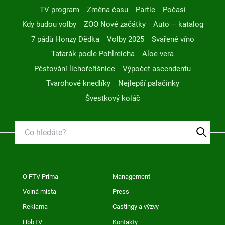
TV program
Změna času
Partie
Počasí
Kdy budou volby
ZOO Nové začátky
Auto – katalog
7 pádů Honzy Dědka
Volby 2025
Svařené víno
Tatarák podle Pohlreicha
Aloe vera
Pěstování lichořeřišnice
Výpočet ascendentu
Tvarohové knedlíky
Nejlepší palačinky
Švestkový koláč
O FTV Prima
Management
Volná místa
Press
Reklama
Castingy a výzvy
HbbTV
Kontakty