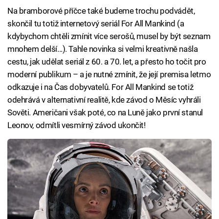
Na bramborové příčce také budeme trochu podvádět,
skončil tu totiž internetový seriál For All Mankind (a
kdybychom chtěli zmínit více serošů, musel by být seznam
mnohem delší...). Tahle novinka si velmi kreativně našla
cestu, jak udělat seriál z 60. a 70. let, a přesto ho točit pro
moderní publikum – a je nutné zmínit, že její premisa letmo
odkazuje i na Čas dobyvatelů. For All Mankind se totiž
odehrává v alternativní realitě, kde závod o Měsíc vyhráli
Sověti. Američani však poté, co na Luně jako první stanul
Leonov, odmítli vesmírný závod ukončit!