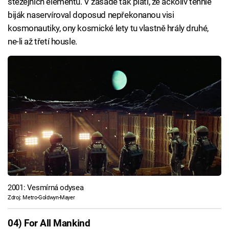
stěžejních elementů. V zásadě tak platí, že ačkoliv tenhle
biják naservíroval doposud nepřekonanou visi
kosmonautiky, ony kosmické lety tu vlastně hrály druhé,
ne-li až třetí housle.
2001: Vesmírná odysea
Zdroj: Metro-Goldwyn-Mayer
04) For All Mankind