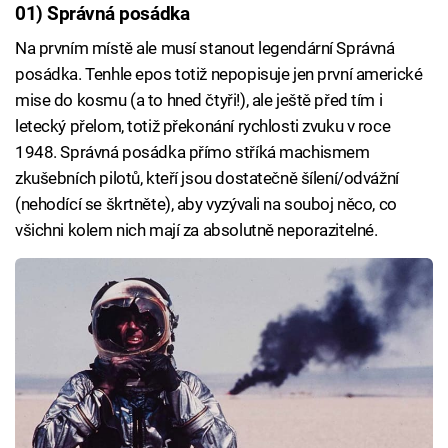
01) Správná posádka
Na prvním místě ale musí stanout legendární Správná
posádka. Tenhle epos totiž nepopisuje jen první americké
mise do kosmu (a to hned čtyři!), ale ještě před tím i
letecký přelom, totiž překonání rychlosti zvuku v roce
1948. Správná posádka přímo stříká machismem
zkušebních pilotů, kteří jsou dostatečně šílení/odvážní
(nehodící se škrtněte), aby vyzývali na souboj něco, co
všichni kolem nich mají za absolutně neporazitelné.