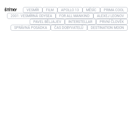
ŠTÍTKY
VESMÍR
FILM
APOLLO 13
MĚSÍC
PRIMA COOL
2001: VESMÍRNÁ ODYSEA
FOR ALL MANKIND
ALEXEJ LEONOV
PAVEL BĚLJAJEV
INTERSTELLAR
PRVNÍ ČLOVĚK
SPRÁVNÁ POSÁDKA
ČAS DOBYVATELŮ
DESTINATION MOON