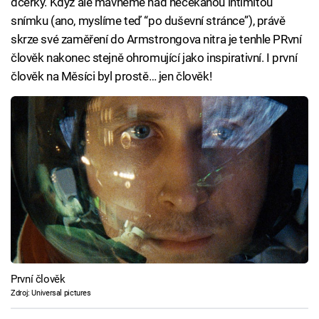
dcerky. Když ale mávneme nad nečekanou intimitou
snímku (ano, myslíme teď “po duševní stránce”), právě
skrze své zaměření do Armstrongova nitra je tenhle PRvní
člověk nakonec stejně ohromující jako inspirativní. I první
člověk na Měsíci byl prostě… jen člověk!
První člověk
Zdroj: Universal pictures