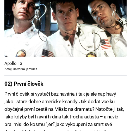
Apollo 13
Zdroj: Universal pictures
02) První člověk
První člověk si vystačí bez havárie, i tak je ale napínavý
jako.. staré dobré americké kšandy. Jak dodat vcelku
obyčejné první cestě na Měsíc na dramatu? Natočte ji tak,
jako kdyby byl hlavní hrdina tak trochu autista – a navíc
bral misi do kosmu “jen” jako vykoupení za smrt své