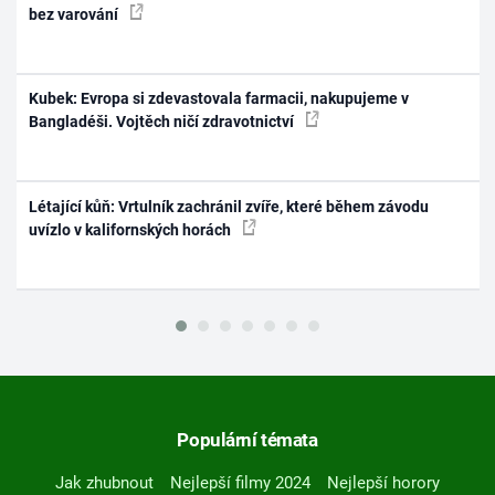
bez varování
Kubek: Evropa si zdevastovala farmacii, nakupujeme v
Bangladéši. Vojtěch ničí zdravotnictví
Létající kůň: Vrtulník zachránil zvíře, které během závodu
uvízlo v kalifornských horách
Populární témata
Jak zhubnout
Nejlepší filmy 2024
Nejlepší horory