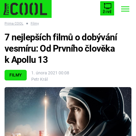
ŽIVĚ
Prima COOL
■
Filmy
STARHOUSE
BUFFY, PŘEMOŽITELKA UPÍRŮ
Trendy:
7 nejlepších filmů o dobývání
ESCAPE
PLNEJ KOTEL
AVENGERS 5
vesmíru: Od Prvního člověka
k Apollu 13
1. února 2021 00:08
FILMY
Petr Král
Témata
Filmy
Seriály
Hry