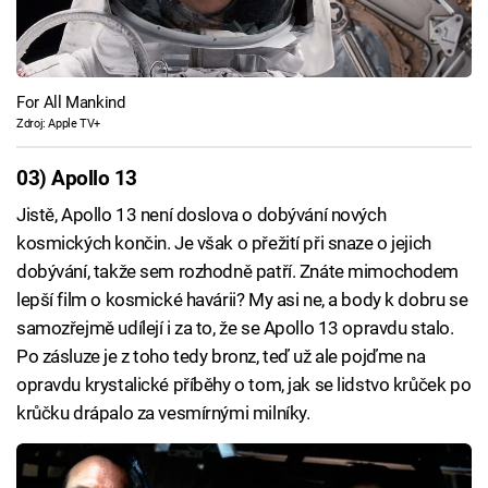
For All Mankind
Zdroj: Apple TV+
03) Apollo 13
Jistě, Apollo 13 není doslova o dobývání nových
kosmických končin. Je však o přežití při snaze o jejich
dobývání, takže sem rozhodně patří. Znáte mimochodem
lepší film o kosmické havárii? My asi ne, a body k dobru se
samozřejmě udílejí i za to, že se Apollo 13 opravdu stalo.
Po zásluze je z toho tedy bronz, teď už ale pojďme na
opravdu krystalické příběhy o tom, jak se lidstvo krůček po
krůčku drápalo za vesmírnými milníky.