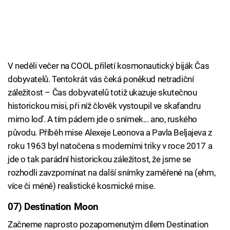
V neděli večer na COOL přiletí kosmonautický biják Čas
dobyvatelů. Tentokrát vás čeká poněkud netradiční
záležitost – Čas dobyvatelů totiž ukazuje skutečnou
historickou misi, při níž člověk vystoupil ve skafandru
mimo loď. A tím pádem jde o snímek... ano, ruského
původu. Příběh mise Alexeje Leonova a Pavla Beljajeva z
roku 1963 byl natočena s moderními triky v roce 2017 a
jde o tak parádní historickou záležitost, že jsme se
rozhodli zavzpomínat na další snímky zaměřené na (ehm,
více či méně) realistické kosmické mise.
07) Destination Moon
Začneme naprosto pozapomenutým dílem Destination