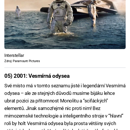
Interstellar
Zdroj: Paramount Pictures
05) 2001: Vesmírná odysea
Své místo má v tomto seznamu jisté i legendární Vesmírná
odysea – ale ze stejných důvodů musíme bijáku lehce
ubrat pozici za přítomnost Monolitu a “scifáckých”
elementů. Jinak samozřejmě nic proti nim! Bez
mimozemské technologie a inteligentního stroje v “hlavní”
roli by holt Vesmírná odysea byla prosta většiny svých