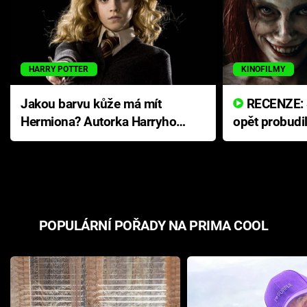
HARRY POTTER
KINOFILMY
Jakou barvu kůže má mít
RECENZE: Smrtelné zlo se
Hermiona? Autorka Harryho
opět probudi
Pottera přišla s ráznou
přichází s n
odpovědí
hororovou n
POPULÁRNÍ POŘADY NA PRIMA COOL