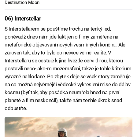
Destination Moon
06) Interstellar
S Interstellarem se pouštíme trochu na tenký led,
poněvadž dnes nám jde fakt jen o filmy zaměřené na
metaforické objevování nových vesmírných končin… Ale
zároveň tak, aby to bylo co nejvíce věrné realitě. V
Interstellaru se cestuje k jiné hvězdě červí dírou, kterou
postavili něco-jako-mimozemšťani, takže je tohle kritérium
výrazně nahlodané. Po zbytek děje se však story zaměřuje
na co možná nejvěrnější vědecké vykreslení mise do dálav
kosmu (byť tak, aby posádka neumřela hned na první
planetě a film neskončil), takže nám tenhle úkrok snad
odpustíte.