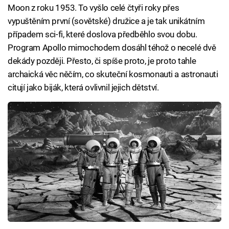
Moon z roku 1953. To vyšlo celé čtyři roky přes
vypuštěním první (sovětské) družice a je tak unikátním
případem sci-fi, které doslova předběhlo svou dobu.
Program Apollo mimochodem dosáhl téhož o necelé dvě
dekády později. Přesto, či spíše proto, je proto tahle
archaická věc něčím, co skuteční kosmonauti a astronauti
citují jako biják, která ovlivnil jejich dětství.