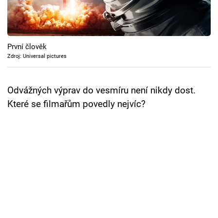
Cool Esport
Pořady
První člověk
TV Program
Zdroj: Universal pictures
Sledujte prima+
Odvážných výprav do vesmíru není nikdy dost.
Které se filmařům povedly nejvíc?
Přihlášení
Sledujte nás