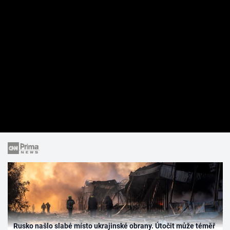
Rusko našlo slabé místo ukrajinské obrany. Útočit může téměř