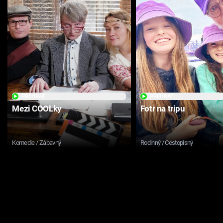
PŘEHRÁT
PŘEHRÁT
Mezi COOLky
Fotr na tripu
Komedie / Zábavný
Rodinný / Cestopisný