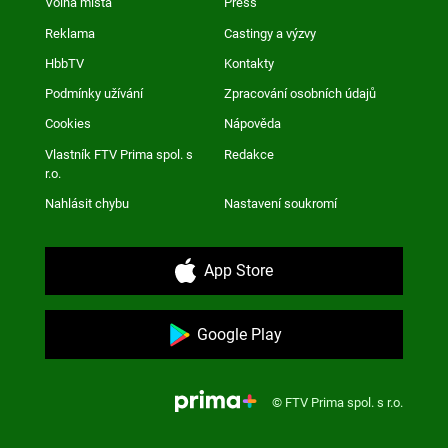
Volná místa
Press
Reklama
Castingy a výzvy
HbbTV
Kontakty
Podmínky užívání
Zpracování osobních údajů
Cookies
Nápověda
Vlastník FTV Prima spol. s
Redakce
r.o.
Nahlásit chybu
Nastavení soukromí
App Store
Google Play
© FTV Prima spol. s r.o.