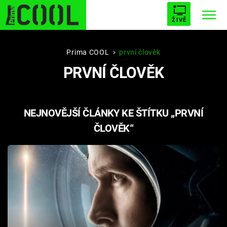
ŽIVĚ
STARHOUSE
BUFFY, PŘEMOŽITELKA UPÍRŮ
Trendy:
Prima COOL
první člověk
PRVNÍ ČLOVĚK
ESCAPE
PLNEJ KOTEL
AVENGERS 5
NEJNOVĚJŠÍ ČLÁNKY KE ŠTÍTKU „PRVNÍ
ČLOVĚK“
Témata
Filmy
Seriály
Hry