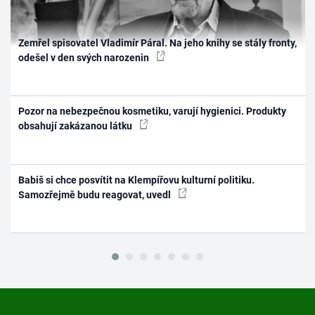
Zemřel spisovatel Vladimír Páral. Na jeho knihy se stály fronty,
odešel v den svých narozenin
Pozor na nebezpečnou kosmetiku, varují hygienici. Produkty
obsahují zakázanou látku
Babiš si chce posvítit na Klempířovu kulturní politiku.
Samozřejmě budu reagovat, uvedl