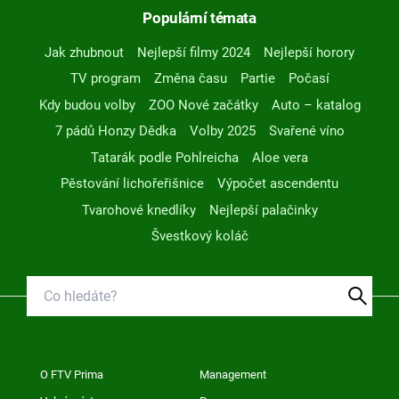
Populární témata
Jak zhubnout
Nejlepší filmy 2024
Nejlepší horory
TV program
Změna času
Partie
Počasí
Kdy budou volby
ZOO Nové začátky
Auto – katalog
7 pádů Honzy Dědka
Volby 2025
Svařené víno
Tatarák podle Pohlreicha
Aloe vera
Pěstování lichořeřišnice
Výpočet ascendentu
Tvarohové knedlíky
Nejlepší palačinky
Švestkový koláč
O FTV Prima
Management