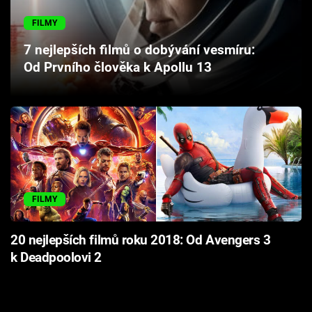
Cool Esport
FILMY
Pořady
7 nejlepších filmů o dobývání vesmíru:
Od Prvního člověka k Apollu 13
TV Program
Sledujte prima+
Přihlášení
FILMY
Sledujte nás
20 nejlepších filmů roku 2018: Od Avengers 3
k Deadpoolovi 2