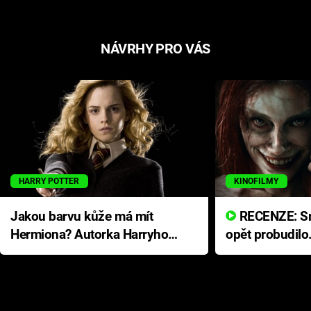
NÁVRHY PRO VÁS
HARRY POTTER
KINOFILMY
Jakou barvu kůže má mít
RECENZE: Smrtelné zlo se
Hermiona? Autorka Harryho
opět probudilo
Pottera přišla s ráznou
přichází s neo
odpovědí
hororovou nab