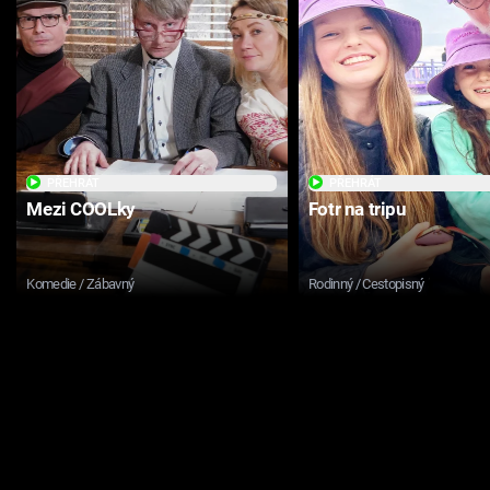
PŘEHRÁT
PŘEHRÁT
Mezi COOLky
Fotr na tripu
Komedie / Zábavný
Rodinný / Cestopisný