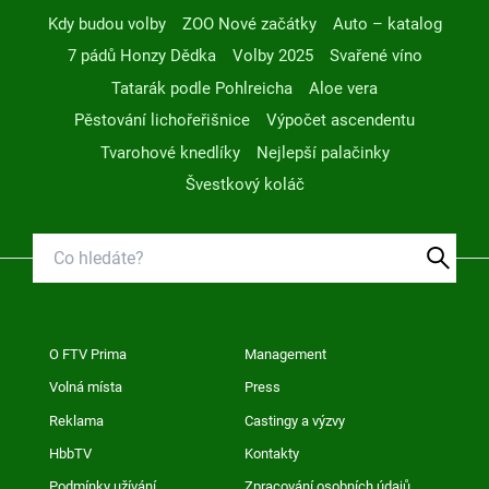
Kdy budou volby
ZOO Nové začátky
Auto – katalog
7 pádů Honzy Dědka
Volby 2025
Svařené víno
Tatarák podle Pohlreicha
Aloe vera
Pěstování lichořeřišnice
Výpočet ascendentu
Tvarohové knedlíky
Nejlepší palačinky
Švestkový koláč
O FTV Prima
Management
Volná místa
Press
Reklama
Castingy a výzvy
HbbTV
Kontakty
Podmínky užívání
Zpracování osobních údajů