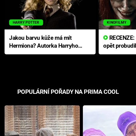
HARRY POTTER
KINOFILMY
Jakou barvu kůže má mít
RECENZE: Smrtelné zlo se
Hermiona? Autorka Harryho
opět probudi
Pottera přišla s ráznou
přichází s n
odpovědí
hororovou n
POPULÁRNÍ POŘADY NA PRIMA COOL