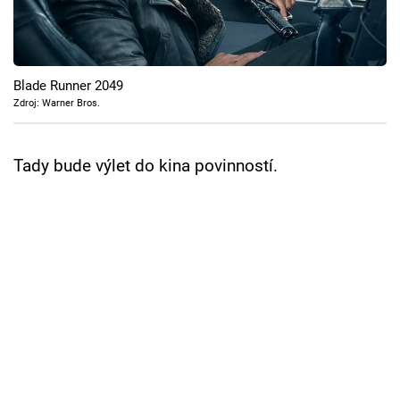
Cool Esport
Pořady
Blade Runner 2049
TV Program
Zdroj: Warner Bros.
Sledujte prima+
Tady bude výlet do kina povinností.
Přihlášení
Sledujte nás