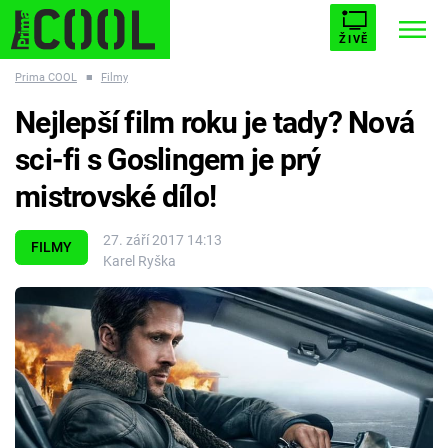
ŽIVĚ
Prima COOL
■
Filmy
STARHOUSE
BUFFY, PŘEMOŽITELKA UPÍRŮ
Trendy:
Nejlepší film roku je tady? Nová
ESCAPE
PLNEJ KOTEL
AVENGERS 5
sci-fi s Goslingem je prý
mistrovské dílo!
27. září 2017 14:13
FILMY
Karel Ryška
Témata
Filmy
Seriály
Hry