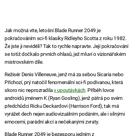
Jak možná víte, letošní Blade Runner 2049 je
pokračováním sci-fi klasiky Ridleyho Scotta z roku 1982.
Že jste ji neviděli? Tak to rychle napravte. Její pokračování
se totiž dočkalo prvních ohlasů, jež mluví o vizionářském
mistrovském díle.
Režisér Denis Villeneuve, jenž má za sebou Sicaria nebo
Příchozí, prý natočil fenomenální sci-fi podívanou, která
skoro nic neprozradila
v upoutávkách
. Příběh lovce
androidů jménem K (Ryan Gosling), jenž pátrá po svém
předchůdci Ricku Deckardovi (Harrison Ford), tak má
vyrážet dech nejen audiovizuálním podáním, ale i silnými
emocemi, parádní akcí a nečekanými zvraty.
Blade Runner 2049 je bezesporu jedním z