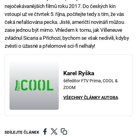
nejočekávanějších filmů roku 2017. Do českých kin
vstoupí už ve čtvrtek 5. října, počítejte tedy s tím, že vás
čeká nefalšována pecka. Jistě, američtí novináři můžou
zase jednou být mimo. Vhledem k tomu, jak Villeneuve
zvládnul Sicaria a Příchozí, bychom se však nedivili, kdyby
zvěsti o úžasné a přelomové sci-fi nelhaly!
Karel Ryška
šéfeditor FTV Prima, COOL &
ZOOM
VŠECHNY ČLÁNKY AUTORA
SDÍLEJTE ČLÁNEK