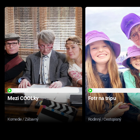
PŘEHRÁT
PŘEHRÁT
Mezi COOLky
Fotr na tripu
Komedie / Zábavný
Rodinný / Cestopisný