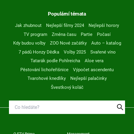
Populární témata
Jak zhubnout
Nejlepší filmy 2024
Nejlepší horory
TV program
Změna času
Partie
Počasí
Kdy budou volby
ZOO Nové začátky
Auto – katalog
7 pádů Honzy Dědka
Volby 2025
Svařené víno
Tatarák podle Pohlreicha
Aloe vera
Pěstování lichořeřišnice
Výpočet ascendentu
Tvarohové knedlíky
Nejlepší palačinky
Švestkový koláč
O FTV Prima
Management