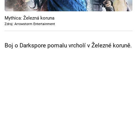
Cool Esport
Mythica: Železná koruna
Pořady
Zdroj: Arrowstorm Entertainment
TV Program
Boj o Darkspore pomalu vrcholí v Železné koruně.
Sledujte prima+
Přihlášení
Sledujte nás