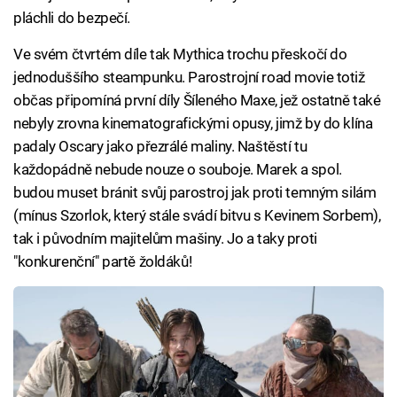
pláchli do bezpečí.
Ve svém čtvrtém díle tak Mythica trochu přeskočí do
jednoduššího steampunku. Parostrojní road movie totiž
občas připomíná první díly Šíleného Maxe, jež ostatně také
nebyly zrovna kinematografickými opusy, jimž by do klína
padaly Oscary jako přezrálé maliny. Naštěstí tu
každopádně nebude nouze o souboje. Marek a spol.
budou muset bránit svůj parostroj jak proti temným silám
(mínus Szorlok, který stále svádí bitvu s Kevinem Sorbem),
tak i původním majitelům mašiny. Jo a taky proti
"konkurenční" partě žoldáků!