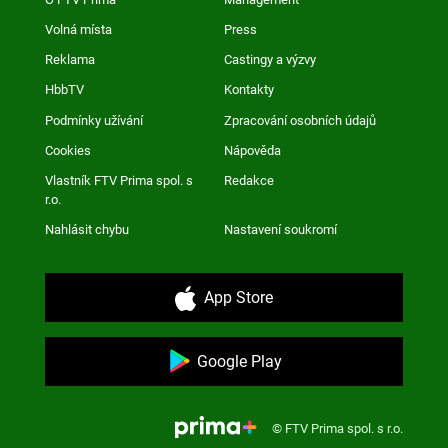
Volná místa
Press
Reklama
Castingy a výzvy
HbbTV
Kontakty
Podmínky užívání
Zpracování osobních údajů
Cookies
Nápověda
Vlastník FTV Prima spol. s
Redakce
r.o.
Nahlásit chybu
Nastavení soukromí
App Store
Google Play
© FTV Prima spol. s r.o.