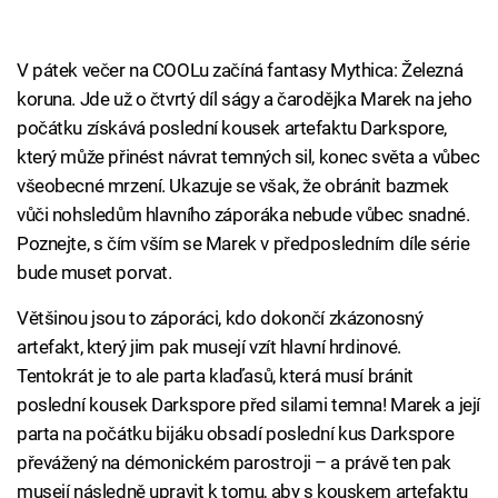
V pátek večer na COOLu začíná fantasy Mythica: Železná
koruna. Jde už o čtvrtý díl ságy a čarodějka Marek na jeho
počátku získává poslední kousek artefaktu Darkspore,
který může přinést návrat temných sil, konec světa a vůbec
všeobecné mrzení. Ukazuje se však, že obránit bazmek
vůči nohsledům hlavního záporáka nebude vůbec snadné.
Poznejte, s čím vším se Marek v předposledním díle série
bude muset porvat.
Většinou jsou to záporáci, kdo dokončí zkázonosný
artefakt, který jim pak musejí vzít hlavní hrdinové.
Tentokrát je to ale parta klaďasů, která musí bránit
poslední kousek Darkspore před silami temna! Marek a její
parta na počátku bijáku obsadí poslední kus Darkspore
převážený na démonickém parostroji – a právě ten pak
musejí následně upravit k tomu, aby s kouskem artefaktu