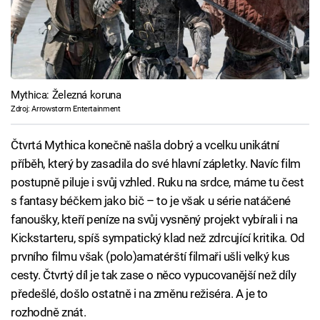
Mythica: Železná koruna
Zdroj: Arrowstorm Entertainment
Čtvrtá Mythica konečně našla dobrý a vcelku unikátní
příběh, který by zasadila do své hlavní zápletky. Navíc film
postupně piluje i svůj vzhled. Ruku na srdce, máme tu čest
s fantasy béčkem jako bič – to je však u série natáčené
fanoušky, kteří peníze na svůj vysněný projekt vybírali i na
Kickstarteru, spíš sympatický klad než zdrcující kritika. Od
prvního filmu však (polo)amatérští filmaři ušli velký kus
cesty. Čtvrtý díl je tak zase o něco vypucovanější než díly
předešlé, došlo ostatně i na změnu režiséra. A je to
rozhodně znát.