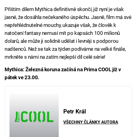
Příštím dílem Mythica definitivně skončí, již nyní je však
jasné, že dosáhla nečekaného úspěchu. Jasně, film má své
nepřehlédnutelné mouchy, ukazuje však, že člověk k
natočení fantasy nemusí mít po kapsách 100 milionů
dolarů, ale může ji solidně udělat i levněji s podporou
nadšenců. Než se tak za týden podíváme na velké finále,
mrkněte s námi na zatím nejlepší díl celé série!
Mythica: Železná koruna začíná na Prima COOL již v
pátek ve 23.00.
Petr Král
VŠECHNY ČLÁNKY AUTORA