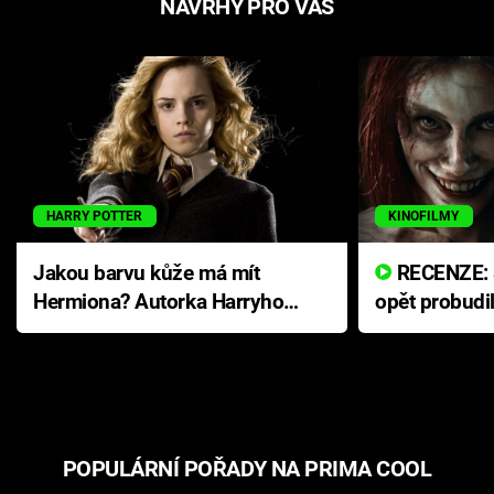
NÁVRHY PRO VÁS
HARRY POTTER
KINOFILMY
Jakou barvu kůže má mít
RECENZE: Smrtelné zlo se
Hermiona? Autorka Harryho
opět probudi
Pottera přišla s ráznou
přichází s n
odpovědí
hororovou n
POPULÁRNÍ POŘADY NA PRIMA COOL