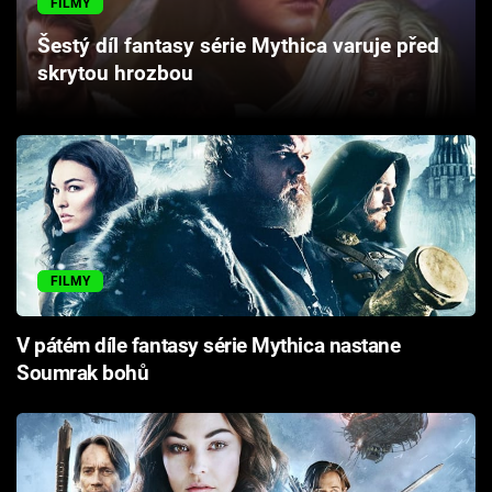
FILMY
Cool Esport
Šestý díl fantasy série Mythica varuje před
skrytou hrozbou
Pořady
TV Program
Sledujte prima+
Přihlášení
FILMY
Sledujte nás
V pátém díle fantasy série Mythica nastane
Soumrak bohů