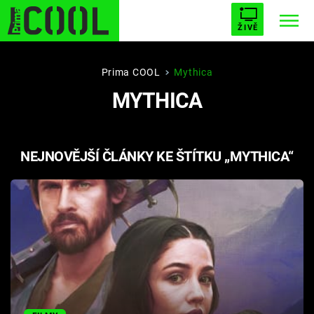
ŽIVĚ
STARHOUSE
BUFFY, PŘEMOŽITELKA UPÍRŮ
Trendy:
Prima COOL
Mythica
MYTHICA
ESCAPE
PLNEJ KOTEL
AVENGERS 5
NEJNOVĚJŠÍ ČLÁNKY KE ŠTÍTKU „MYTHICA“
Témata
Filmy
Seriály
Hry