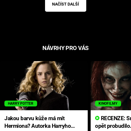
NAČÍST DALŠÍ
NÁVRHY PRO VÁS
HARRY POTTER
KINOFILMY
Jakou barvu kůže má mít
RECENZE: Smrtelné zlo se
Hermiona? Autorka Harryho
opět probudilo