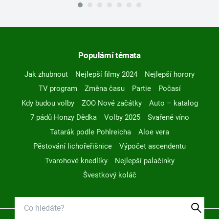
Populární témata
Jak zhubnout
Nejlepší filmy 2024
Nejlepší horory
TV program
Změna času
Partie
Počasí
Kdy budou volby
ZOO Nové začátky
Auto – katalog
7 pádů Honzy Dědka
Volby 2025
Svařené víno
Tatarák podle Pohlreicha
Aloe vera
Pěstování lichořeřišnice
Výpočet ascendentu
Tvarohové knedlíky
Nejlepší palačinky
Švestkový koláč