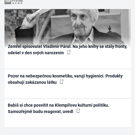
Zemřel spisovatel Vladimír Páral. Na jeho knihy se stály fronty,
odešel v den svých narozenin
Pozor na nebezpečnou kosmetiku, varují hygienici. Produkty
obsahují zakázanou látku
Babiš si chce posvítit na Klempířovu kulturní politiku.
Samozřejmě budu reagovat, uvedl