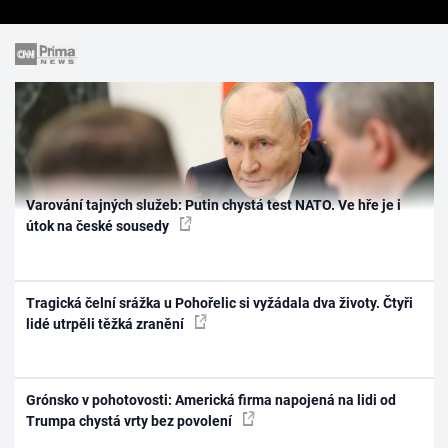
Varování tajných služeb: Putin chystá test NATO. Ve hře je i
útok na české sousedy
Tragická čelní srážka u Pohořelic si vyžádala dva životy. Čtyři
lidé utrpěli těžká zranění
Grónsko v pohotovosti: Americká firma napojená na lidi od
Trumpa chystá vrty bez povolení