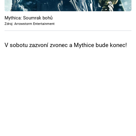
Cool Esport
Mythica: Soumrak bohů
Pořady
Zdroj: Arrowstorm Entertainment
TV Program
V sobotu zazvoní zvonec a Mythice bude konec!
Sledujte prima+
Přihlášení
Sledujte nás