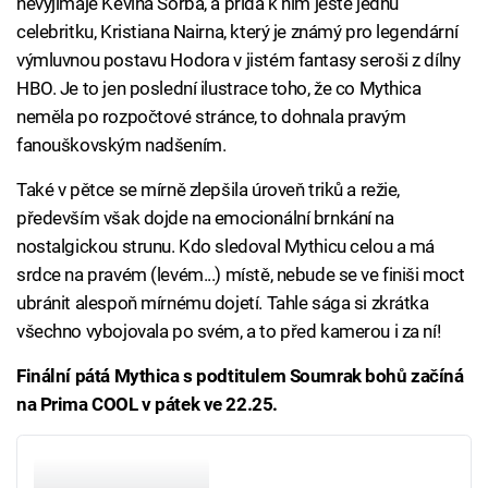
nevyjímaje Kevina Sorba, a přidá k nim ještě jednu
celebritku, Kristiana Nairna, který je známý pro legendární
výmluvnou postavu Hodora v jistém fantasy seroši z dílny
HBO. Je to jen poslední ilustrace toho, že co Mythica
neměla po rozpočtové stránce, to dohnala pravým
fanouškovským nadšením.
Také v pětce se mírně zlepšila úroveň triků a režie,
především však dojde na emocionální brnkání na
nostalgickou strunu. Kdo sledoval Mythicu celou a má
srdce na pravém (levém...) místě, nebude se ve finiši moct
ubránit alespoň mírnému dojetí. Tahle sága si zkrátka
všechno vybojovala po svém, a to před kamerou i za ní!
Finální pátá Mythica s podtitulem Soumrak bohů začíná
na Prima COOL v pátek ve 22.25.