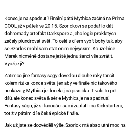
Konec je na spadnutí! Finální pátá Mythica začíná na Prima
COOL již v pátek ve 20.15. Szorlokovi se podařilo dát
dohromady artefakt Darkspore a jeho legie prokletých
začaly plundrovat svět. To celé s cílem vybít bohy tak, aby
se Szorlok mohl sám stát oním nejvyšším. Kouzelnice
Marek nicméně dostane ještě jednu šanci vše zvrátit.
Využije ji?
Zatímco jiné fantasy ságy dovedou dlouhé roky tančit
kolem rizika konce světa, jen aby ve finále nic takového
neukázaly, Mythica je docela jiná písnička. Trvalo to pět
dílů, ale konec světa & série Mythica je na spadnutí.
Fantasy ságu, již si fanoušci sami zaplatili na Kickstarteru,
totiž v pátém díle čeká epické finále.
Jak už jste se dozvěděli výše, Szorlok má absolutní moc na