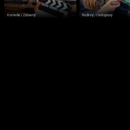
Komedie / Zábavný
Rodinný / Cestopisný