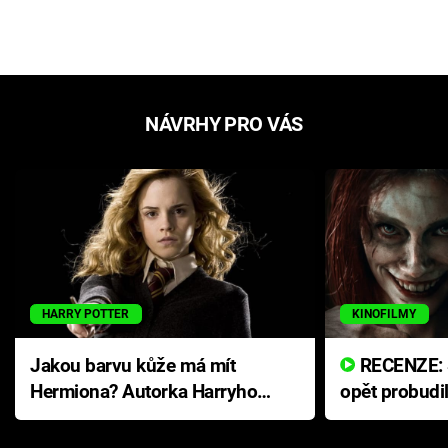
NÁVRHY PRO VÁS
HARRY POTTER
KINOFILMY
Jakou barvu kůže má mít
RECENZE: Smrtelné zlo se
Hermiona? Autorka Harryho
opět probudi
Pottera přišla s ráznou
přichází s n
odpovědí
hororovou n