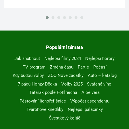
Populární témata
Jak zhubnout
Nejlepší filmy 2024
Nejlepší horory
TV program
Změna času
Partie
Počasí
Kdy budou volby
ZOO Nové začátky
Auto – katalog
7 pádů Honzy Dědka
Volby 2025
Svařené víno
Tatarák podle Pohlreicha
Aloe vera
Pěstování lichořeřišnice
Výpočet ascendentu
Tvarohové knedlíky
Nejlepší palačinky
Švestkový koláč