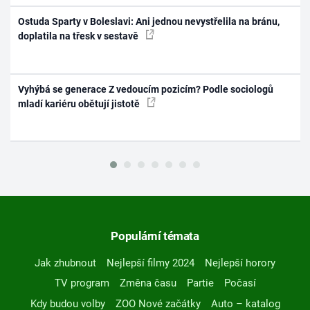
Ostuda Sparty v Boleslavi: Ani jednou nevystřelila na bránu,
doplatila na třesk v sestavě
Vyhýbá se generace Z vedoucím pozicím? Podle sociologů
mladí kariéru obětují jistotě
Populární témata
Jak zhubnout
Nejlepší filmy 2024
Nejlepší horory
TV program
Změna času
Partie
Počasí
Kdy budou volby
ZOO Nové začátky
Auto – katalog