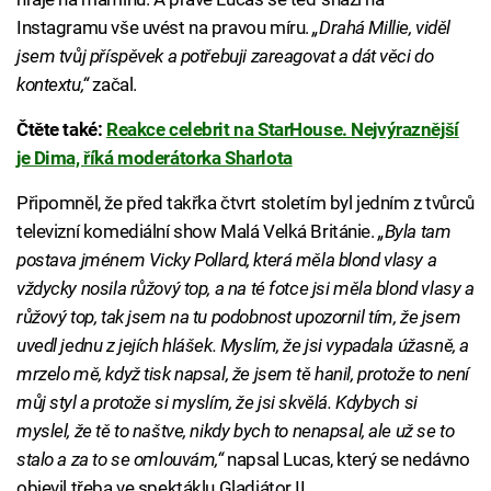
Instagramu vše uvést na pravou míru.
„Drahá Millie, viděl
jsem tvůj příspěvek a potřebuji zareagovat a dát věci do
kontextu,“
začal.
Čtěte také:
Reakce celebrit na StarHouse. Nejvýraznější
je Dima, říká moderátorka Sharlota
Připomněl, že před takřka čtvrt stoletím byl jedním z tvůrců
televizní komediální show Malá Velká Británie.
„Byla tam
postava jménem Vicky Pollard, která měla blond vlasy a
vždycky nosila růžový top, a na té fotce jsi měla blond vlasy a
růžový top, tak jsem na tu podobnost upozornil tím, že jsem
uvedl jednu z jejích hlášek. Myslím, že jsi vypadala úžasně, a
mrzelo mě, když tisk napsal, že jsem tě hanil, protože to není
můj styl a protože si myslím, že jsi skvělá. Kdybych si
myslel, že tě to naštve, nikdy bych to nenapsal, ale už se to
stalo a za to se omlouvám,“
napsal Lucas, který se nedávno
objevil třeba ve spektáklu Gladiátor II.