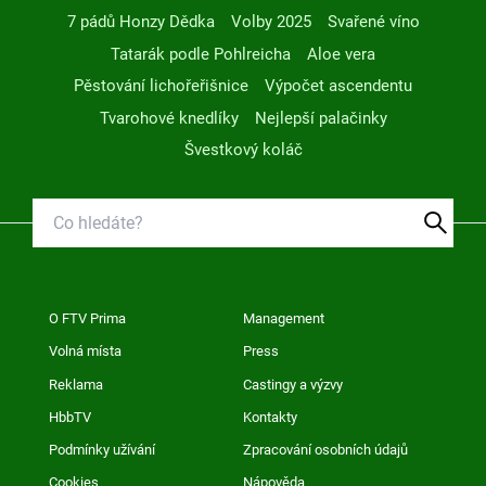
7 pádů Honzy Dědka
Volby 2025
Svařené víno
Tatarák podle Pohlreicha
Aloe vera
Pěstování lichořeřišnice
Výpočet ascendentu
Tvarohové knedlíky
Nejlepší palačinky
Švestkový koláč
O FTV Prima
Management
Volná místa
Press
Reklama
Castingy a výzvy
HbbTV
Kontakty
Podmínky užívání
Zpracování osobních údajů
Cookies
Nápověda