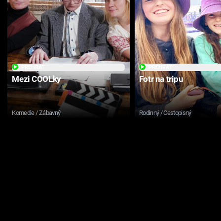
PŘEHRÁT
PŘEHRÁT
Mezi COOLky
Fotr na tripu
Komedie / Zábavný
Rodinný / Cestopisný