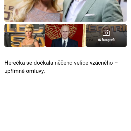
Cool Esport
Pořady
TV Program
15 fotografií
Sledujte prima+
Herečka se dočkala něčeho velice vzácného –
Přihlášení
upřímné omluvy.
Sledujte nás