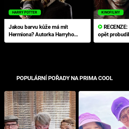
HARRY POTTER
KINOFILMY
Jakou barvu kůže má mít
RECENZE: Smrtelné zlo se
Hermiona? Autorka Harryho
opět probudi
Pottera přišla s ráznou
přichází s n
odpovědí
hororovou n
POPULÁRNÍ POŘADY NA PRIMA COOL