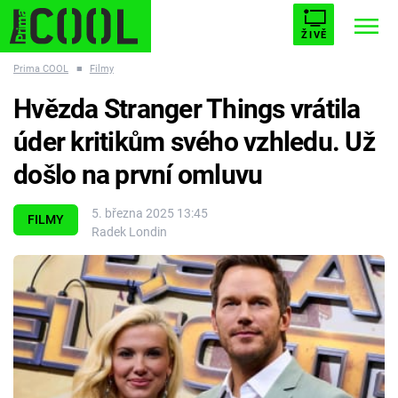
ŽIVĚ
Prima COOL
■
Filmy
STARHOUSE
BUFFY, PŘEMOŽITELKA UPÍRŮ
Trendy:
Hvězda Stranger Things vrátila
ESCAPE
PLNEJ KOTEL
AVENGERS 5
úder kritikům svého vzhledu. Už
došlo na první omluvu
5. března 2025 13:45
FILMY
Radek Londin
Témata
Filmy
Seriály
Hry