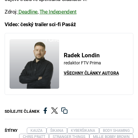
Zdroj:
Deadline
,
The Independent
Video: český trailer sci-fi Pasáž
Failed to fetch
Radek Londin
redaktor FTV Prima
VŠECHNY ČLÁNKY AUTORA
SDÍLEJTE ČLÁNEK
ŠTÍTKY
KAUZA
ŠIKANA
KYBERŠIKANA
BODY SHAMING
CHRIS PRATT
STRANGER THINGS
MILLIE BOBBY BROWN