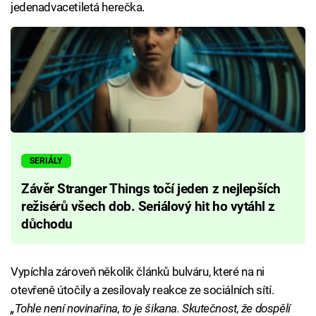
jedenadvacetiletá herečka.
SERIÁLY
Závěr Stranger Things točí jeden z nejlepších
režisérů všech dob. Seriálový hit ho vytáhl z
důchodu
Vypíchla zároveň několik článků bulváru, které na ni
otevřeně útočily a zesilovaly reakce ze sociálních sítí.
„Tohle není novinařina, to je šikana. Skutečnost, že dospělí