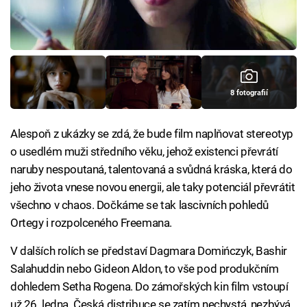
8 fotografií
Alespoň z ukázky se zdá, že bude film naplňovat stereotyp
o usedlém muži středního věku, jehož existenci převrátí
naruby nespoutaná, talentovaná a svůdná kráska, která do
jeho života vnese novou energii, ale taky potenciál převrátit
všechno v chaos. Dočkáme se tak lascivních pohledů
Ortegy i rozpolceného Freemana.
V dalších rolích se představí Dagmara Domińczyk, Bashir
Salahuddin nebo Gideon Aldon, to vše pod produkčním
dohledem Setha Rogena. Do zámořských kin film vstoupí
už 26. ledna. Česká distribuce se zatím nechystá, nezbývá