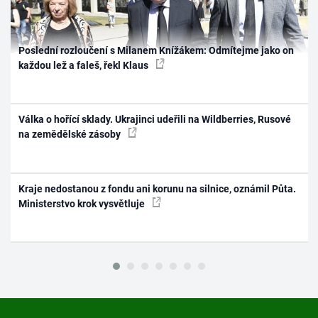
Poslední rozloučení s Milanem Knížákem: Odmítejme jako on
každou lež a faleš, řekl Klaus
Válka o hořící sklady. Ukrajinci udeřili na Wildberries, Rusové
na zemědělské zásoby
Kraje nedostanou z fondu ani korunu na silnice, oznámil Půta.
Ministerstvo krok vysvětluje