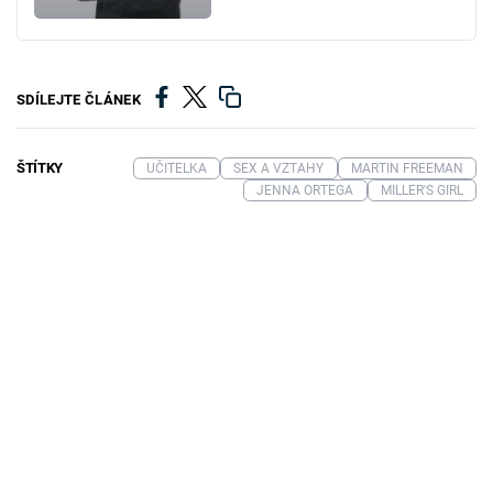
SDÍLEJTE ČLÁNEK
ŠTÍTKY
UČITELKA
SEX A VZTAHY
MARTIN FREEMAN
JENNA ORTEGA
MILLER'S GIRL