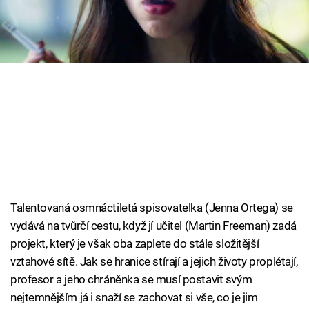
Cool Esport
Pořady
TV Program
Sledujte prima+
Přihlášení
Talentovaná osmnáctiletá spisovatelka (Jenna Ortega) se
Sledujte nás
vydává na tvůrčí cestu, když jí učitel (Martin Freeman) zadá
projekt, který je však oba zaplete do stále složitější
vztahové sítě. Jak se hranice stírají a jejich životy proplétají,
profesor a jeho chráněnka se musí postavit svým
nejtemnějším já i snaží se zachovat si vše, co je jim