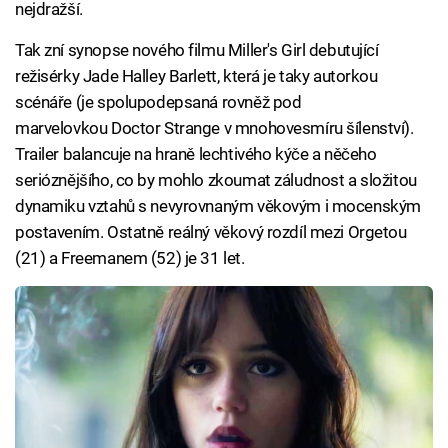
nejdražší.
Tak zní synopse nového filmu Miller's Girl debutující
režisérky Jade Halley Barlett, která je taky autorkou
scénáře (je spolupodepsaná rovněž pod
marvelovkou Doctor Strange v mnohovesmíru šílenství).
Trailer balancuje na hraně lechtivého kýče a něčeho
serióznějšího, co by mohlo zkoumat záludnost a složitou
dynamiku vztahů s nevyrovnaným věkovým i mocenským
postavením. Ostatně reálný věkový rozdíl mezi Orgetou
(21) a Freemanem (52) je 31 let.