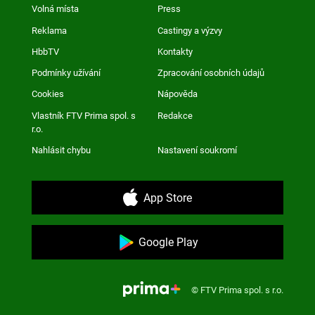
Volná místa
Press
Reklama
Castingy a výzvy
HbbTV
Kontakty
Podmínky užívání
Zpracování osobních údajů
Cookies
Nápověda
Vlastník FTV Prima spol. s
Redakce
r.o.
Nahlásit chybu
Nastavení soukromí
App Store
Google Play
© FTV Prima spol. s r.o.