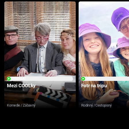
PŘEHRÁT
PŘEHRÁT
Mezi COOLky
Fotr na tripu
Komedie / Zábavný
Rodinný / Cestopisný