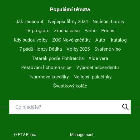
Populární témata
Jak zhubnout
Nejlepší filmy 2024
Nejlepší horory
TV program
Změna času
Partie
Počasí
Kdy budou volby
ZOO Nové začátky
Auto – katalog
7 pádů Honzy Dědka
Volby 2025
Svařené víno
Tatarák podle Pohlreicha
Aloe vera
Pěstování lichořeřišnice
Výpočet ascendentu
Tvarohové knedlíky
Nejlepší palačinky
Švestkový koláč
O FTV Prima
Management