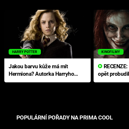
HARRY POTTER
KINOFILMY
Jakou barvu kůže má mít
RECENZE: Smrtelné zlo se
Hermiona? Autorka Harryho
opět probudi
Pottera přišla s ráznou
přichází s n
odpovědí
hororovou n
POPULÁRNÍ POŘADY NA PRIMA COOL